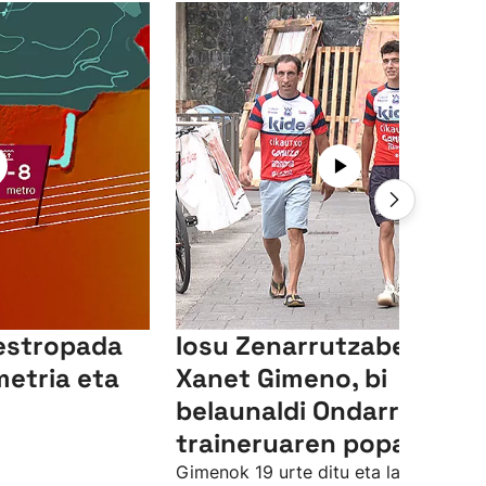
estropada
Iosu Zenarrutzabeitia et
etria eta
Xanet Gimeno, bi
belaunaldi Ondarroako
traineruaren popan
Gimenok 19 urte ditu eta lau darama