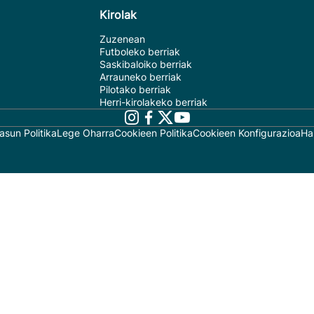
Kirolak
Zuzenean
Futboleko berriak
Saskibaloiko berriak
Arrauneko berriak
Pilotako berriak
Herri-kirolakeko berriak
asun Politika
Lege Oharra
Cookieen Politika
Cookieen Konfigurazioa
Ha