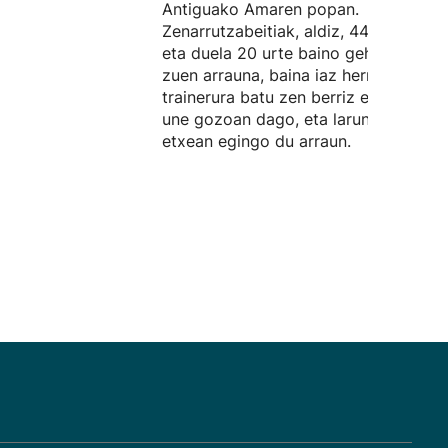
Antiguako Amaren popan.
Zenarrutzabeitiak, aldiz, 44 urte ditu,
eta duela 20 urte baino gehiago utzi
zuen arrauna, baina iaz herriko
trainerura batu zen berriz ere. Ondar
une gozoan dago, eta larunbatean
etxean egingo du arraun.