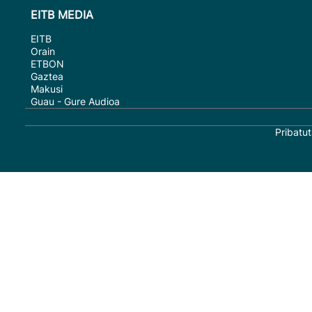
EITB MEDIA
EITB
Orain
ETBON
Gaztea
Makusi
Guau - Gure Audioa
Pribatut