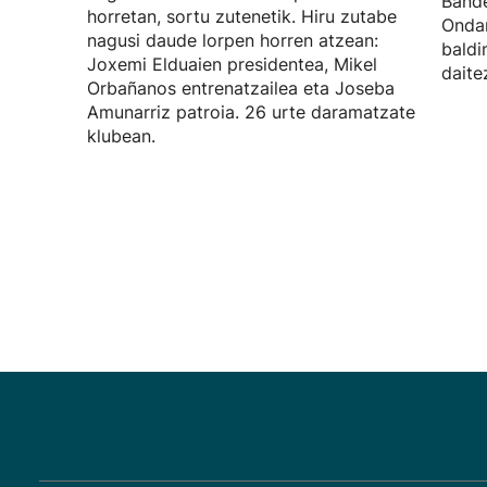
Bande
horretan, sortu zutenetik. Hiru zutabe
Onda
nagusi daude lorpen horren atzean:
baldi
Joxemi Elduaien presidentea, Mikel
daite
Orbañanos entrenatzailea eta Joseba
Amunarriz patroia. 26 urte daramatzate
klubean.