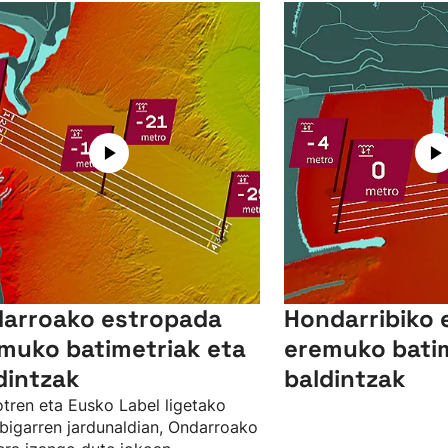
arroako estropada
Hondarribiko 
muko batimetriak eta
eremuko batim
dintzak
baldintzak
tren eta Eusko Label ligetako
igarren jardunaldian, Ondarroako