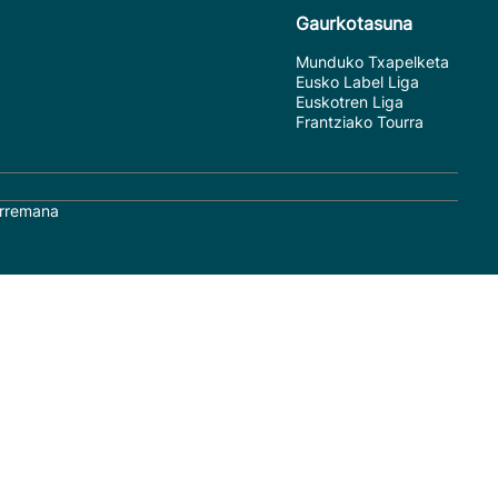
Gaurkotasuna
Munduko Txapelketa
Eusko Label Liga
Euskotren Liga
Frantziako Tourra
rremana