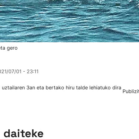
eta gero
21/07/01 - 23:11
uztailaren 3an eta bertako hiru talde lehiatuko dira
Publizi
n daiteke