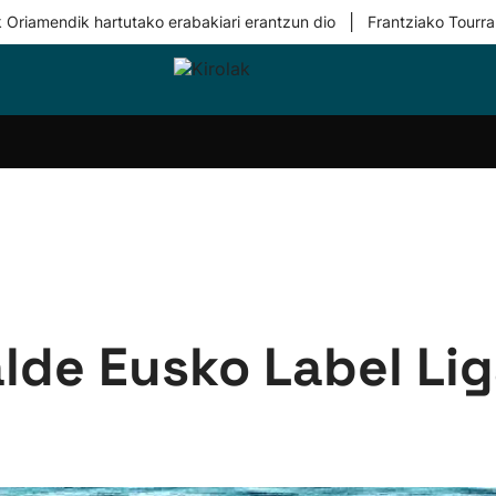
|
 Oriamendik hartutako erabakiari erantzun dio
Frantziako Tourra
i-
Eskubaloia
Kirolak
Atletismoa
Mendi-
Kirol
lak
360
lasterketak
gehiag
Taldeak
olaritza
Lehiaketak
Zuzenean
i-
Kirol-
tzea
bideoak
l Herri
tira
alde Eusko Label Lig