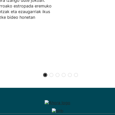
ra izango dute jokoan.
rroako estropada eremuko
ntzak eta ezaugarriak ikus
zke bideo honetan