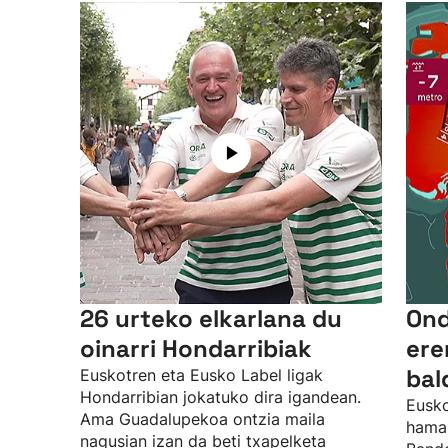
26 urteko elkarlana du
Ond
oinarri Hondarribiak
ere
bal
Euskotren eta Eusko Label ligak
Hondarribian jokatuko dira igandean.
Eusko
Ama Guadalupekoa ontzia maila
hamab
nagusian izan da beti txapelketa