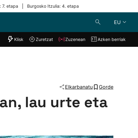
|
: 7. etapa
Burgosko Itzulia: 4. etapa
EU
"Helmuga"
Klisk
Zuretzat
Zuzenean
Azken berriak
Klisk
Zuzenean
o
Zuretzat
Azken berria
Elkarbanatu
Gorde
an, lau urte eta