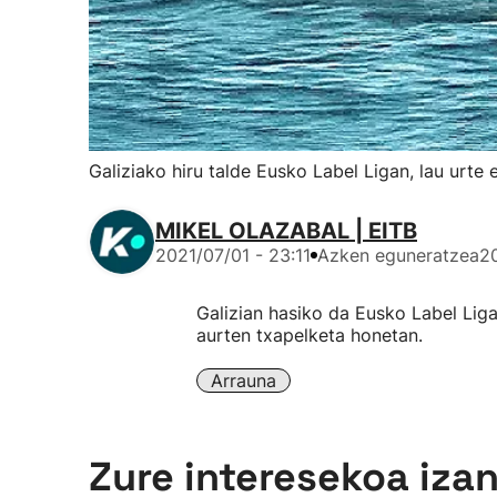
Galiziako hiru talde Eusko Label Ligan, lau urte 
MIKEL OLAZABAL | EITB
2021/07/01 - 23:11
Azken eguneratzea
20
Galizian hasiko da Eusko Label Liga 
aurten txapelketa honetan.
Arrauna
Zure interesekoa iza