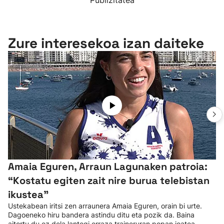
Publizitatea
Zure interesekoa izan daiteke
Amaia Eguren, Arraun Lagunaken patroia:
“Kostatu egiten zait nire burua telebistan
ikustea"
Ustekabean iritsi zen arraunera Amaia Eguren, orain bi urte.
Dagoeneko hiru bandera astindu ditu eta pozik da. Baina
aitortu du ez dela lantegi erraza traineruran popan joatea.