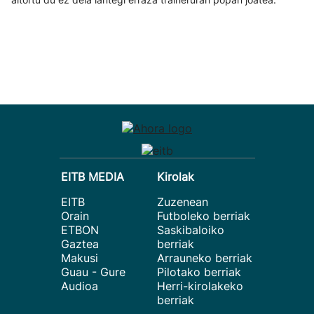
EITB MEDIA
Kirolak
EITB
Zuzenean
Orain
Futboleko berriak
ETBON
Saskibaloiko
Gaztea
berriak
Makusi
Arrauneko berriak
Guau - Gure
Pilotako berriak
Audioa
Herri-kirolakeko
berriak