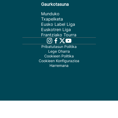
Gaurkotasuna
Munduko
Txapelketa
Eusko Label Liga
Euskotren Liga
Frantziako Tourra
Pribatutasun Politika
Lege Oharra
Cookieen Politika
Cookieen Konfigurazioa
Harremana