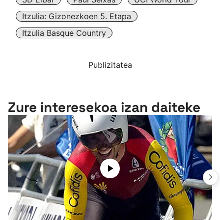
Itzulia: Gizonezkoen 5. Etapa
Itzulia Basque Country
Publizitatea
Zure interesekoa izan daiteke