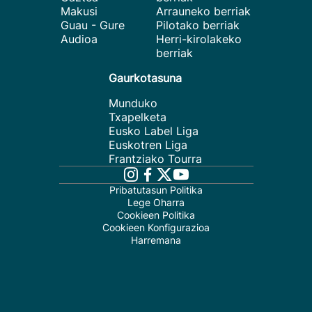
Makusi
Arrauneko berriak
Guau - Gure
Pilotako berriak
Audioa
Herri-kirolakeko
berriak
Gaurkotasuna
Munduko
Txapelketa
Eusko Label Liga
Euskotren Liga
Frantziako Tourra
Pribatutasun Politika
Lege Oharra
Cookieen Politika
Cookieen Konfigurazioa
Harremana