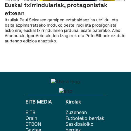
Euskal txirrindulariak, protagonistak
etxean
Itzuliak Paul Seixasen garaipen eztabaidaezina utzi du, eta
baita azpimarratzeko moduko beste irudi eta protagonista
asko ere; euskal txirrindularien jarduna, esate baterako. Alex
Aranburuk, Igor Arrietak, Ion Izagirrek eta Pello Bilbaok ez dute
aurtengo edizioa ahaztuko.
EITB MEDIA
Kirolak
EITB
Zuzenean
Orain
Futboleko berriak
ETBON
Saskibaloiko
Gaztea
berriak