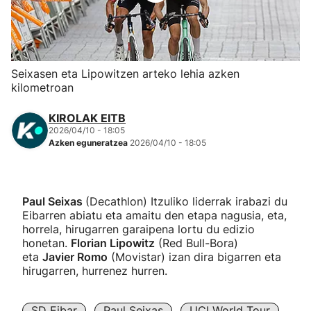
Herri-kirolak
Eskubaloia
Seixasen eta Lipowitzen arteko lehia azken
kilometroan
Kirolak 360
KIROLAK EITB
2026/04/10 - 18:05
Atletismoa
Azken eguneratzea
2026/04/10 - 18:05
Mendi-lasterketak
Paul Seixas
(Decathlon) Itzuliko liderrak irabazi du
Kirol gehiago
Eibarren abiatu eta amaitu den etapa nagusia, eta,
horrela, hirugarren garaipena lortu du edizio
honetan.
Florian Lipowitz
(Red Bull-Bora)
"Helmuga"
eta
Javier Romo
(Movistar) izan dira bigarren eta
hirugarren, hurrenez hurren.
SD Eibar
Paul Seixas
UCI World Tour