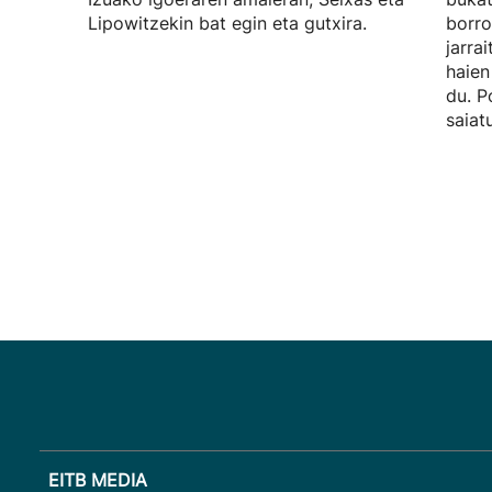
Lipowitzekin bat egin eta gutxira.
borro
jarra
haien
du. P
saiat
EITB MEDIA