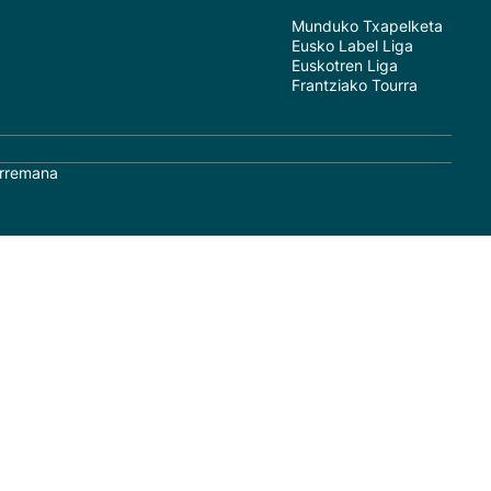
Munduko Txapelketa
Eusko Label Liga
Euskotren Liga
Frantziako Tourra
rremana