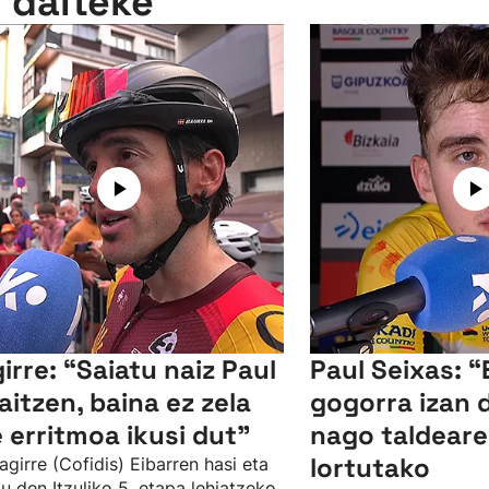
n daiteke
girre: “Saiatu naiz Paul
Paul Seixas: 
raitzen, baina ez zela
gogorra izan d
e erritmoa ikusi dut"
nago taldeare
lortutako
zagirre (Cofidis) Eibarren hasi eta
u den Itzuliko 5. etapa lehiatzeko