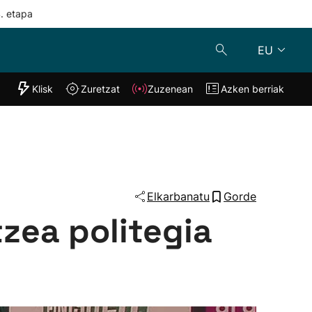
4. etapa
EU
"Helmuga"
Klisk
Zuretzat
Zuzenean
Azken berriak
Klisk
Zuzenean
o
Zuretzat
Azken berria
Elkarbanatu
Gorde
tzea politegia