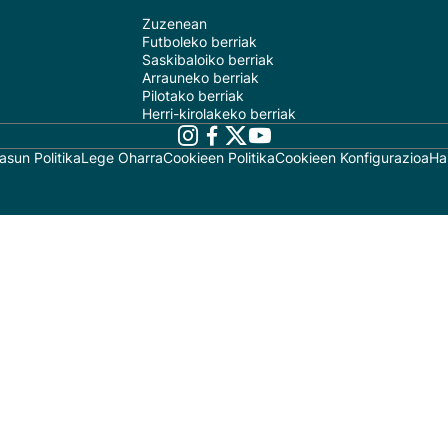
Zuzenean
Futboleko berriak
Saskibaloiko berriak
Arrauneko berriak
Pilotako berriak
Herri-kirolakeko berriak
asun Politika
Lege Oharra
Cookieen Politika
Cookieen Konfigurazioa
Ha