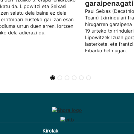
garaipenagati
katu da. Lipowitzi eta Seixasi
Paul Seixas (Decat
itzen saiatu dela baina ez dela
Team) txirrindulari fra
 erritmoari eusteko gai izan esan
hirugarren garaipena 
odiuma urrun duen arren, lortzen
19 urteko txirrindular
uko dela adierazi du.
Lipowitzek Izuan gora
lasterketa, eta frantz
Eibarko helmugan.
Kirolak