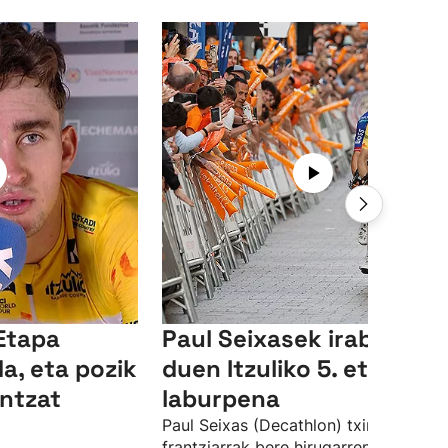
“Etapa
Paul Seixasek irabazi
a, eta pozik
duen Itzuliko 5. etapare
ntzat
laburpena
Paul Seixas (Decathlon) txirrindulari
frantziarrak bere hirugarren etapa