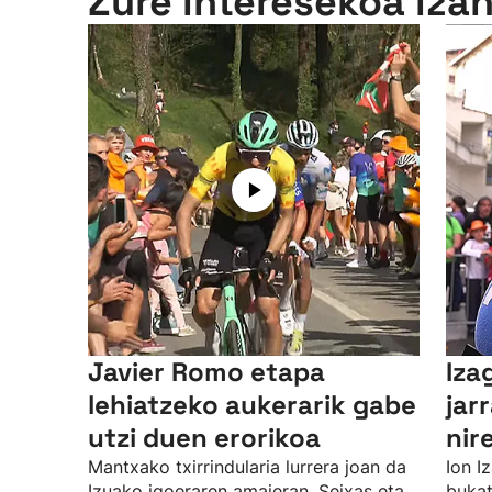
Zure interesekoa iza
Javier Romo etapa
Iza
lehiatzeko aukerarik gabe
jar
utzi duen erorikoa
nir
Mantxako txirrindularia lurrera joan da
Ion I
Izuako igoeraren amaieran, Seixas eta
bukat