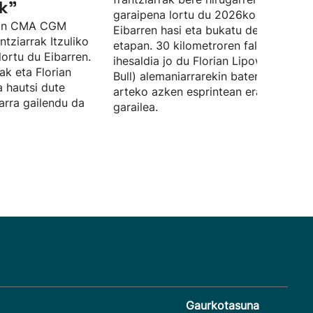
k"
garaipena lortu du 2026ko Itzulian,
hlon CMA CGM
Eibarren hasi eta bukatu den bosgarr
ntziarrak Itzuliko
etapan. 30 kilometroren faltan,
lortu du Eibarren.
ihesaldia jo du Florian Lipowitz (Red
iak eta Florian
Bull) alemaniarrarekin batera, eta bie
 hautsi dute
arteko azken esprintean erabaki da
iarra gailendu da
garailea.
Gaurkotasuna