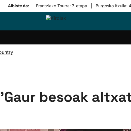
|
Albiste da:
Frantziako Tourra: 7. etapa
Burgosko Itzulia: 
i-
Eskubaloia
Kirolak
Atletismoa
Mendi-
Kirol
lak
360
lasterketak
gehiag
Taldeak
olaritza
Lehiaketak
Zuzenean
ountry
i-
Kirol-
tzea
bideoak
l Herri
tira
''Gaur besoak altxa