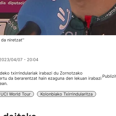
da niretzat''
2023/04/07 - 20:04
deko txirrindulariak irabazi du Zornotzako
Publizi
ertu da berarentzat hain ezaguna den lekuan irabazi
ean.
UCI World Tour
Kolonbiako Txirrindularitza