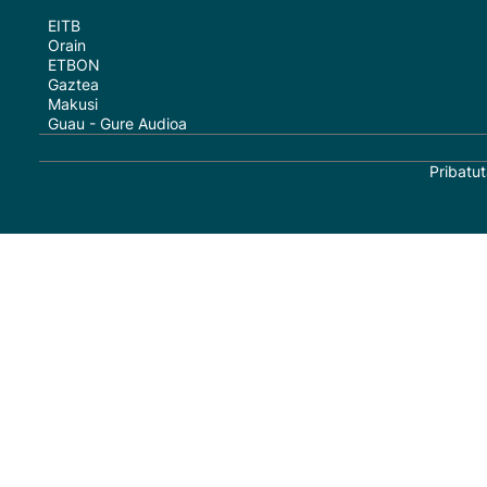
EITB
Orain
ETBON
Gaztea
Makusi
Guau - Gure Audioa
Pribatut