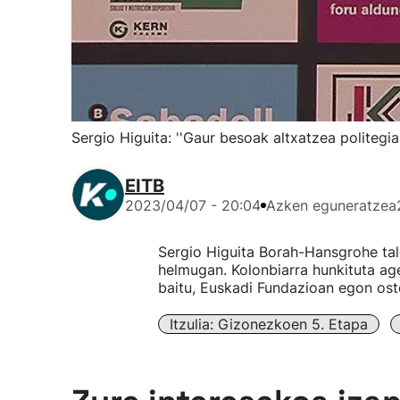
Sergio Higuita: ''Gaur besoak altxatzea politegia 
EITB
2023/04/07 - 20:04
Azken eguneratzea
Sergio Higuita Borah-Hansgrohe tal
helmugan. Kolonbiarra hunkituta ag
baitu, Euskadi Fundazioan egon ost
Itzulia: Gizonezkoen 5. Etapa