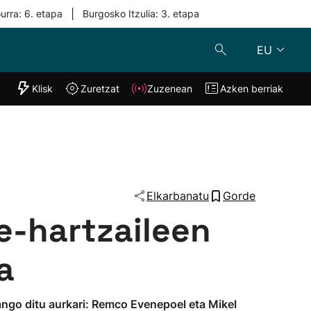
|
urra: 6. etapa
Burgosko Itzulia: 3. etapa
EU
"Helmuga"
Klisk
Zuretzat
Zuzenean
Azken berriak
Klisk
Zuzenean
o
Zuretzat
Azken berria
Elkarbanatu
Gorde
te-hartzaileen
a
ango ditu aurkari: Remco Evenepoel eta Mikel