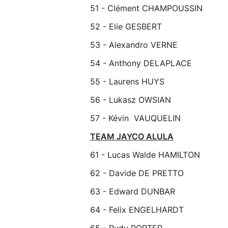
51 - Clément CHAMPOUSSIN
52 - Elie GESBERT
53 - Alexandro VERNE
54 - Anthony DELAPLACE
55 - Laurens HUYS
56 - Lukasz OWSIAN
57 - Kévin VAUQUELIN
TEAM JAYCO ALULA
61 - Lucas Walde HAMILTON
62 - Davide DE PRETTO
63 - Edward DUNBAR
64 - Felix ENGELHARDT