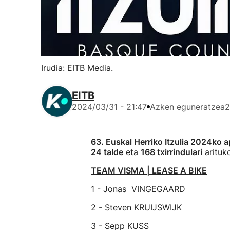
Irudia: EITB Media.
EITB
2024/03/31 - 21:47
Azken eguneratzea
2
63. Euskal Herriko Itzulia 2024ko ap
24 talde
eta
168 txirrindulari
arituko
TEAM VISMA | LEASE A BIKE
1 - Jonas VINGEGAARD
2 - Steven KRUIJSWIJK
3 - Sepp KUSS