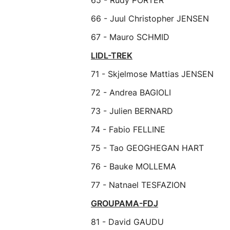
65 - Rudy PORTER
66 - Juul Christopher JENSEN
67 - Mauro SCHMID
LIDL-TREK
71 - Skjelmose Mattias JENSEN
72 - Andrea BAGIOLI
73 - Julien BERNARD
74 - Fabio FELLINE
75 - Tao GEOGHEGAN HART
76 - Bauke MOLLEMA
77 - Natnael TESFAZION
GROUPAMA-FDJ
81 - David GAUDU