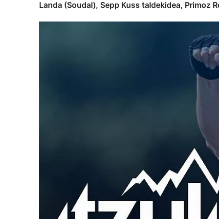
Landa (Soudal), Sepp Kuss taldekidea, Primoz Rog