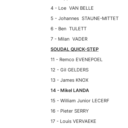
4 - Loe VAN BELLE
5 - Johannes STAUNE-MITTET
6 - Ben TULETT
7 - Milan VADER
SOUDAL QUICK-STEP
11 - Remco EVENEPOEL
12 - Gil GELDERS
13 - James KNOX
14 - Mikel LANDA
15 - William Junior LECERF
16 - Pieter SERRY
17 - Louis VERVAEKE