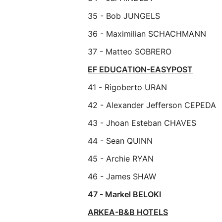
35 - Bob JUNGELS
36 - Maximilian SCHACHMANN
37 - Matteo SOBRERO
EF EDUCATION-EASYPOST
41 - Rigoberto URAN
42 - Alexander Jefferson CEPEDA
43 - Jhoan Esteban CHAVES
44 - Sean QUINN
45 - Archie RYAN
46 - James SHAW
47 - Markel BELOKI
ARKEA-B&B HOTELS