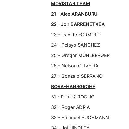
MOVISTAR TEAM
21 - Alex ARANBURU
22 - Jon BARRENETXEA
23 - Davide FORMOLO
24 - Pelayo SANCHEZ
25 - Gregor MÜHLBERGER
26 - Nelson OLIVEIRA
27 - Gonzalo SERRANO
BORA-HANSGROHE
31 - Primož ROGLIC
32 - Roger ADRIA
33 - Emanuel BUCHMANN
34 - Jai HINDLEY