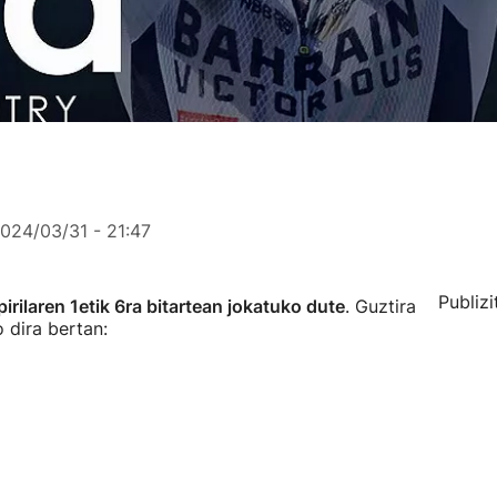
024/03/31 - 21:47
Publizi
irilaren 1etik 6ra bitartean jokatuko dute
. Guztira
 dira bertan: