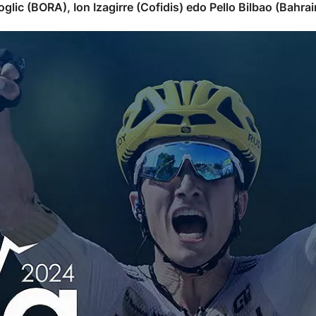
lic (BORA), Ion Izagirre (Cofidis) edo Pello Bilbao (Bahrai