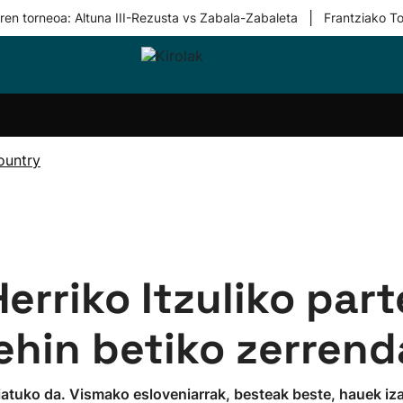
|
ren torneoa: Altuna III-Rezusta vs Zabala-Zabaleta
Frantziako To
i-
Eskubaloia
Kirolak
Atletismoa
Mendi-
Kirol
lak
360
lasterketak
gehiag
Taldeak
olaritza
Lehiaketak
Zuzenean
ountry
i-
Kirol-
tzea
bideoak
l Herri
tira
erriko Itzuliko par
ehin betiko zerrend
atuko da. Vismako esloveniarrak, besteak beste, hauek iz