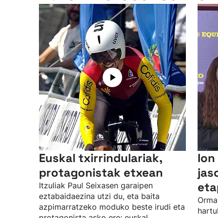
Euskal txirrindulariak,
Ion
protagonistak etxean
jas
eta
Itzuliak Paul Seixasen garaipen
eztabaidaezina utzi du, eta baita
Ormai
azpimarratzeko moduko beste irudi eta
hartu
protagonista asko ere; euskal