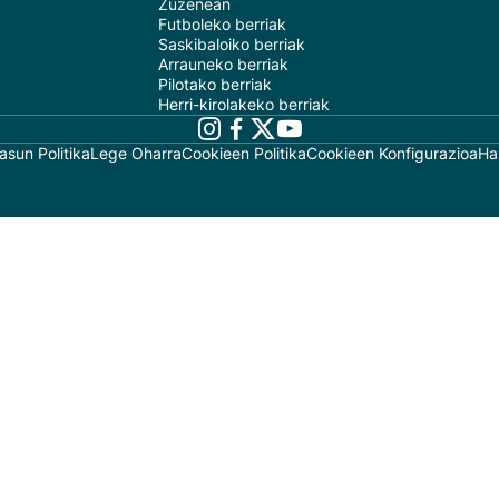
Zuzenean
Futboleko berriak
Saskibaloiko berriak
Arrauneko berriak
Pilotako berriak
Herri-kirolakeko berriak
asun Politika
Lege Oharra
Cookieen Politika
Cookieen Konfigurazioa
Ha