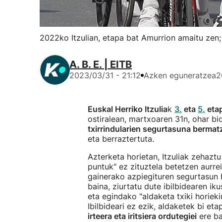
2022ko Itzulian, etapa bat Amurrion amaitu zen;
A. B. E. | EITB
2023/03/31 - 21:12
Azken eguneratzea
2
Euskal Herriko Itzulia
k
3.
eta
5.
etap
ostiralean, martxoaren 31n, ohar b
txirrindularien segurtasuna berma
eta berraztertuta.
Azterketa horietan, Itzuliak zehaztu
puntuk" ez zituztela betetzen aurrei
gainerako azpiegituren segurtasun 
baina, ziurtatu dute ibilbidearen i
eta egindako "aldaketa txiki horiek
Ibilbideari ez ezik, aldaketek bi et
irteera eta iritsiera ordutegiei
ere ba