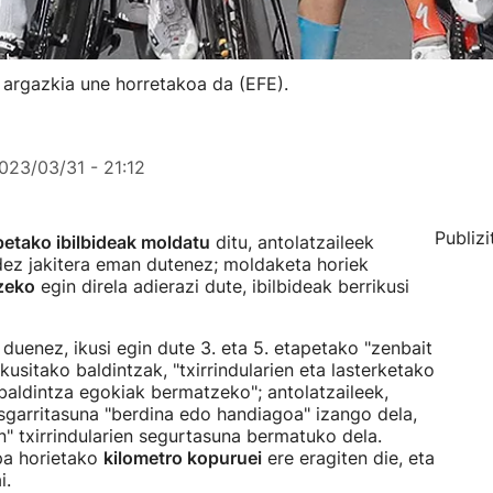
 argazkia une horretakoa da (EFE).
023/03/31 - 21:12
Publizi
etako ibilbideak moldatu
ditu, antolatzaileek
idez jakitera eman dutenez; moldaketa horiek
tzeko
egin direla adierazi dute, ibilbideak berrikusi
 duenez, ikusi egin dute 3. eta 5. etapetako "zenbait
kusitako baldintzak, "txirrindularien eta lasterketako
baldintza egokiak bermatzeko"; antolatzaileek,
kusgarritasuna "berdina edo handiagoa" izango dela,
in" txirrindularien segurtasuna bermatuko dela.
apa horietako
kilometro kopuruei
ere eragiten die, eta
i.