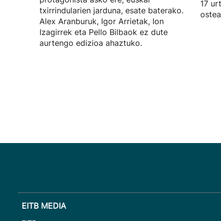
17 ur
txirrindularien jarduna, esate baterako.
ostea
Alex Aranburuk, Igor Arrietak, Ion
Izagirrek eta Pello Bilbaok ez dute
aurtengo edizioa ahaztuko.
EITB MEDIA