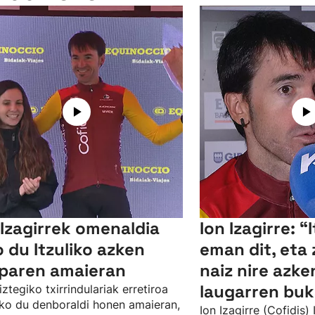
 Izagirrek omenaldia
Ion Izagirre: “
o du Itzuliko azken
eman dit, eta
paren amaieran
naiz nire azke
laugarren buk
ztegiko txirrindulariak erretiroa
ko du denboraldi honen amaieran,
Ion Izagirre (Cofidis) 