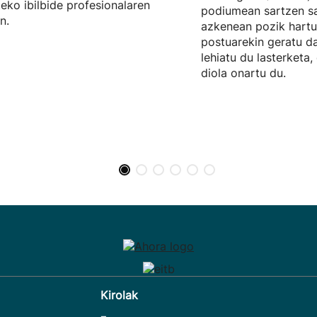
teko ibilbide profesionalaren
podiumean sartzen sa
n.
azkenean pozik hartu
postuarekin geratu da
lehiatu du lasterketa
diola onartu du.
Kirolak