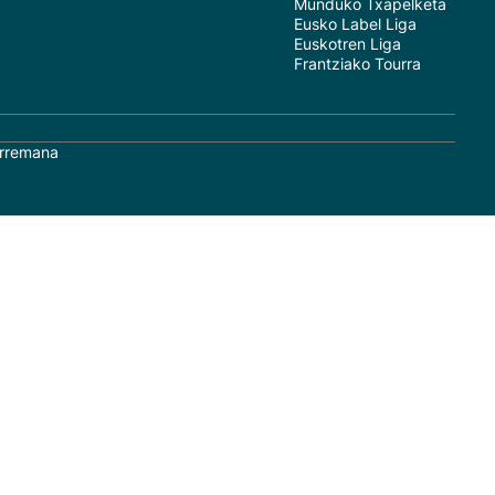
Munduko Txapelketa
Eusko Label Liga
Euskotren Liga
Frantziako Tourra
rremana