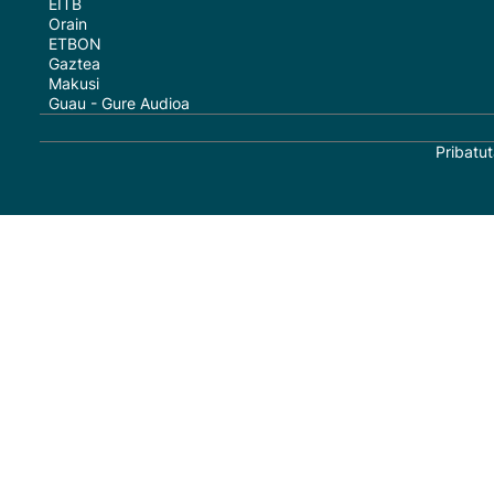
EITB
Orain
ETBON
Gaztea
Makusi
Guau - Gure Audioa
Pribatut