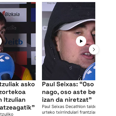
Itzuliak asko
Paul Seixas: “Oso pozik
 zortekoa
nago, oso aste berezia
n Itzulian
izan da niretzat"
atzeagatik"
Paul Seixas Decathlon taldeko 19
urteko txirrindulari frantziarrak
Itzuliko