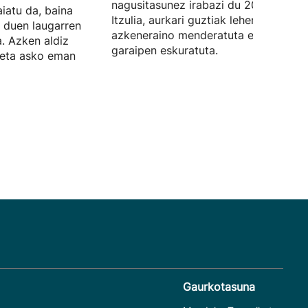
nagusitasunez irabazi du 2026ko
iatu da, baina
Itzulia, aurkari guztiak lehen egunetik
 duen laugarren
azkeneraino menderatuta eta hiru
. Azken aldiz
garaipen eskuratuta.
, eta asko eman
Gaurkotasuna