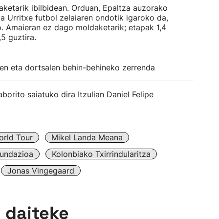
daketarik ibilbidean. Orduan, Epaltza auzorako
a Urritxe futbol zelaiaren ondotik igaroko da,
. Amaieran ez dago moldaketarik; etapak 1,4
5 guztira.
een eta dortsalen behin-behineko zerrenda
borito saiatuko dira Itzulian Daniel Felipe
orld Tour
Mikel Landa Meana
Fundazioa
Kolonbiako Txirrindularitza
Jonas Vingegaard
n daiteke