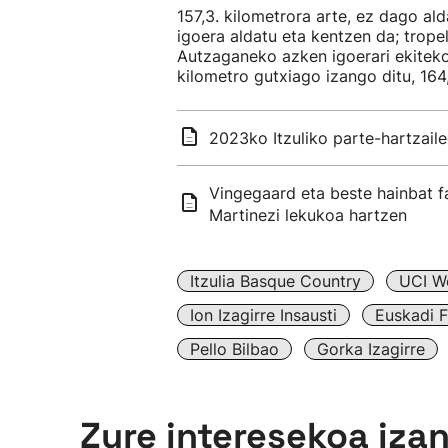
157,3. kilometrora arte, ez dago al
igoera aldatu eta kentzen da; tropel
Autzaganeko azken igoerari ekiteko
kilometro gutxiago izango ditu, 164,
2023ko Itzuliko parte-hartzail
Vingegaard eta beste hainbat fa
Martinezi lekukoa hartzen
Itzulia Basque Country
UCI W
Ion Izagirre Insausti
Euskadi 
Pello Bilbao
Gorka Izagirre
Zure interesekoa iza