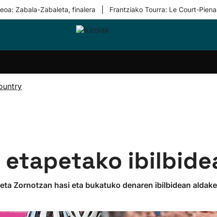
|
eoa: Zabala-Zabaleta, finalera
Frantziako Tourra: Le Court-Piena
i-
Eskubaloia
Kirolak
Atletismoa
Mendi-
Kirol
lak
360
lasterketak
gehiag
Taldeak
olaritza
Lehiaketak
Zuzenean
ountry
i-
Kirol-
tzea
bideoak
l Herri
tira
5. etapetako ibilbid
ta Zornotzan hasi eta bukatuko denaren ibilbidean aldaketa