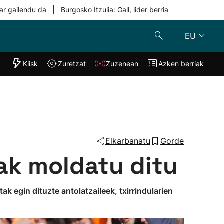
|
ar gailendu da
Burgosko Itzulia: Gall, lider berria
EU
"Helmuga"
Klisk
Zuretzat
Zuzenean
Azken berriak
Klisk
Zuzenean
o
Zuretzat
Azken berria
Elkarbanatu
Gorde
eak moldatu ditu
k egin dituzte antolatzaileek, txirrindularien