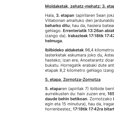
Moldaketak, zehatz-mehatz: 3. etap
Hala,
3. etapan
(apirilaren 5ean jok
Villabonan amaituko den jardunaldi
beharko ditu
; hau da, hasiera bate
gehiago.
Errenteriatik 13:26an abia
izango da).
Irabazleak 17:18tik 17:
helmuga.
Ibilbideko aldaketak
96,4 kilometroa
lasterketak eskumara joko du, Aste
hasteko; izan ere, Anoetarantz doa
bukatu. Horregatik erabaki dute ant
etapak 8,2 kilometro gehiago izango
5. etapa, Zornotza-Zornotza
5. etapa
ren (apirilak 7) ibilbide be
aurreikusten du: hain zuzen ere,
165
daude behin betikoan
. Zornotzako
i
egin eta 15 minutura), hau da, iraga
horrenbestez,
17:18tik 17:42ra bita