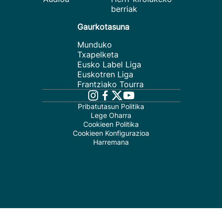
berriak
Gaurkotasuna
Munduko
Txapelketa
Eusko Label Liga
Euskotren Liga
Frantziako Tourra
Pribatutasun Politika
Lege Oharra
Cookieen Politika
Cookieen Konfigurazioa
Harremana