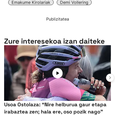
Emakume Kirolariak
Demi Vollering
Publizitatea
Zure interesekoa izan daiteke
Usoa Ostolaza: “Nire helburua gaur etapa
irabaztea zen; hala ere, oso pozik nago”