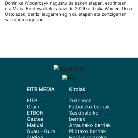
Dominika Wlodarczyk nagusitu da azken etapan, esprintean,
eta Micha Bredewoldek irabazi du 2026ko Itzulia Women; Usoa
Ostolazak, berriz, laugarren egin du etapan eta zortzigarren
sailkapen nagusian.
EITB MEDIA
Kirolak
EITB
Zuzenean
Orain
Futboleko berriak
ETBON
Saskibaloiko
Gaztea
berriak
Makusi
Arrauneko berriak
Guau - Gure
Pilotako berriak
Audioa
Herri-kirolakeko