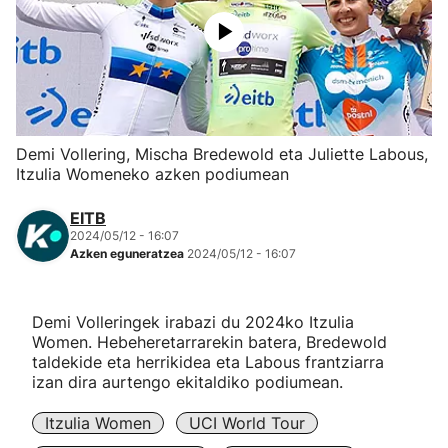
Herri-kirolak
Eskubaloia
Kirolak 360
Demi Vollering, Mischa Bredewold eta Juliette Labous,
Itzulia Womeneko azken podiumean
Atletismoa
EITB
2024/05/12 - 16:07
Mendi-lasterketak
Azken eguneratzea
2024/05/12 - 16:07
Kirol gehiago
Demi Volleringek irabazi du 2024ko Itzulia
Women. Hebeheretarrarekin batera, Bredewold
"Helmuga"
taldekide eta herrikidea eta Labous frantziarra
izan dira aurtengo ekitaldiko podiumean.
Itzulia Women
UCI World Tour