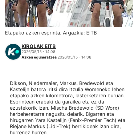
Herri-kirolak
Eskubaloia
Etapako azken esprinta. Argazkia: EITB
Kirolak 360
KIROLAK EITB
2026/05/15 - 14:08
Azken eguneratzea
2026/05/15 - 14:08
Atletismoa
Mendi-lasterketak
Dikson, Niedermaier, Markus, Bredewold eta
Kastelijn batera iritsi dira Itzulia Womeneko lehen
Kirol gehiago
etapako azken kilometrora, lasterketaren buruan.
Esprintean erabaki da garailea eta ez da
ezustekorik izan. Mischa Bredewold (SD Worx)
"Helmuga"
herbeheretarra nagusitu delarik. Bigarren eta
hirugarren Yara Kastelijn (Fenix-Premier Tech) eta
Riejane Markus (Lidl-Trek) herrikideak izan dira,
hurrenez hurren.