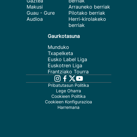
Gaztea
berriak
Makusi
Arrauneko berriak
Guau - Gure
Pilotako berriak
Audioa
Herri-kirolakeko
berriak
Gaurkotasuna
Munduko
Txapelketa
Eusko Label Liga
Euskotren Liga
Frantziako Tourra
Pribatutasun Politika
Lege Oharra
Cookieen Politika
Cookieen Konfigurazioa
Harremana