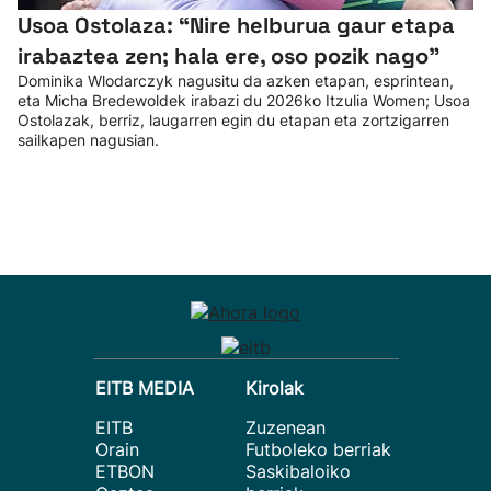
Usoa Ostolaza: “Nire helburua gaur etapa
irabaztea zen; hala ere, oso pozik nago”
Dominika Wlodarczyk nagusitu da azken etapan, esprintean,
eta Micha Bredewoldek irabazi du 2026ko Itzulia Women; Usoa
Ostolazak, berriz, laugarren egin du etapan eta zortzigarren
sailkapen nagusian.
EITB MEDIA
Kirolak
EITB
Zuzenean
Orain
Futboleko berriak
ETBON
Saskibaloiko