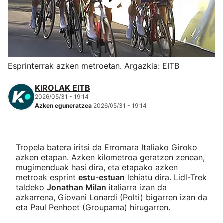
Herri-kirolak
Eskubaloia
Esprinterrak azken metroetan. Argazkia: EITB
Kirolak 360
KIROLAK EITB
2026/05/31 - 19:14
Atletismoa
Azken eguneratzea
2026/05/31 - 19:14
Mendi-lasterketak
Tropela batera iritsi da Erromara Italiako Giroko
Kirol gehiago
azken etapan. Azken kilometroa geratzen zenean,
mugimenduak hasi dira, eta etapako azken
metroak esprint
estu-estuan
lehiatu dira. Lidl-Trek
"Helmuga"
taldeko
Jonathan Milan
italiarra izan da
azkarrena, Giovani Lonardi (Polti) bigarren izan da
eta Paul Penhoet (Groupama) hirugarren.