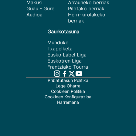
Makusi
Arrauneko berriak
Guau - Gure
Pilotako berriak
Audioa
Herri-kirolakeko
berriak
Gaurkotasuna
Munduko
Txapelketa
Eusko Label Liga
Euskotren Liga
Frantziako Tourra
Pribatutasun Politika
Lege Oharra
Cookieen Politika
Cookieen Konfigurazioa
Harremana