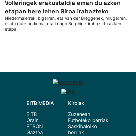
Volleringek erakustaldia eman du azken
etapan bere lehen Giroa irabazteko
Niedermaierrek, bigarren, eta Van der Breggenek, hirugarren,
osatu dute podiuma, eta Longo Borghinik irabazi du azken
etapa.
EITB MEDIA
Kirolak
EITB
Zuzenean
Orain
Futboleko berriak
ETBON
Saskibaloiko
Gaztea
berriak