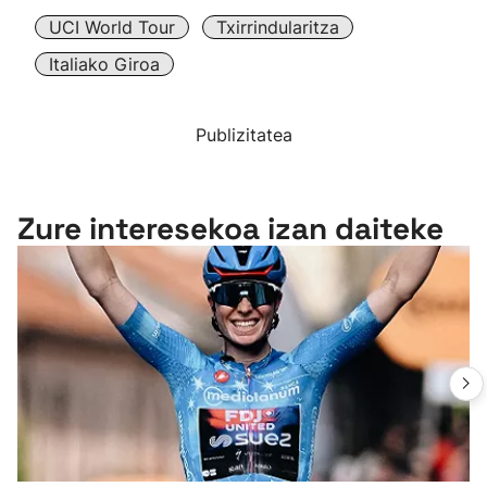
UCI World Tour
Txirrindularitza
Italiako Giroa
Publizitatea
Zure interesekoa izan daiteke