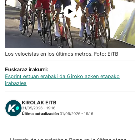
Herri-kirolak
Balonmano
Kirolak 360
Los velocistas en los últimos metros. Foto: EiTB
Atletismo
Euskaraz irakurri:
Esprint estuan erabaki da Giroko azken etapako
Carreras de montaña
irabazlea
Más deportes
KIROLAK EITB
31/05/2026 - 19:16
"Helmuga"
Última actualización
31/05/2026 - 19:16