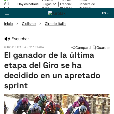
|
|
Hoy es noticia:
Burgos: 5ª
Francia:
Bandera de
etapa
8ª etapa
Ondarroa
ES
Inicio
Ciclismo
Giro de Italia
Buscador
Escuchar
GIRO DE ITALIA - 21ª ETAPA
Compartir
Guardar
Fútbol
El ganador de la última
etapa del Giro se ha
Pelota
decidido en un apretado
Remo
sprint
Baloncesto
Ciclismo