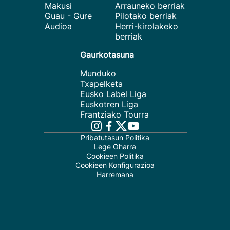
Makusi
Arrauneko berriak
Guau - Gure
Pilotako berriak
Audioa
Herri-kirolakeko
berriak
Gaurkotasuna
Munduko
Txapelketa
Eusko Label Liga
Euskotren Liga
Frantziako Tourra
Pribatutasun Politika
Lege Oharra
Cookieen Politika
Cookieen Konfigurazioa
Harremana