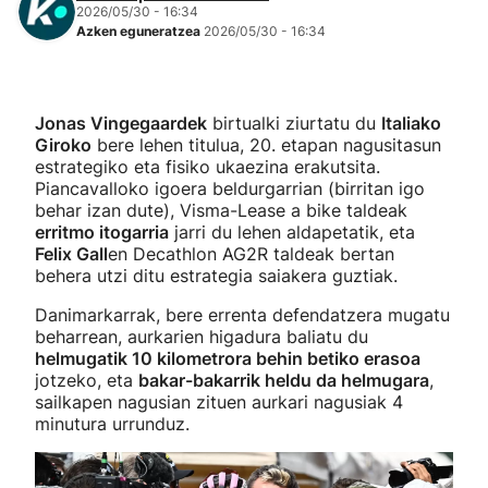
2026/05/30 - 16:34
Azken eguneratzea
2026/05/30 - 16:34
Jonas Vingegaardek
birtualki ziurtatu du
Italiako
Giroko
bere lehen titulua, 20. etapan nagusitasun
estrategiko eta fisiko ukaezina erakutsita.
Piancavalloko igoera beldurgarrian (birritan igo
behar izan dute), Visma-Lease a bike taldeak
erritmo itogarria
jarri du lehen aldapetatik, eta
Felix Gall
en Decathlon AG2R taldeak bertan
behera utzi ditu estrategia saiakera guztiak.
Danimarkarrak, bere errenta defendatzera mugatu
beharrean, aurkarien higadura baliatu du
helmugatik 10 kilometrora behin betiko erasoa
jotzeko, eta
bakar-bakarrik heldu da helmugara
,
sailkapen nagusian zituen aurkari nagusiak 4
minutura urrunduz.