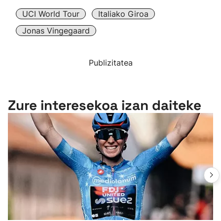
UCI World Tour
Italiako Giroa
Jonas Vingegaard
Publizitatea
Zure interesekoa izan daiteke