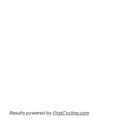
Results powered by
FirstCycling.com