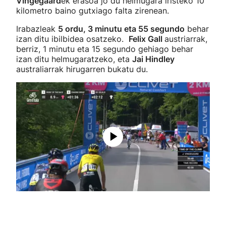
Vingegaard
ek erasoa jo du helmugara iristeko 10
kilometro baino gutxiago falta zirenean.
Irabazleak
5 ordu, 3 minutu eta 55 segundo
behar
izan ditu ibilbidea osatzeko.
Felix Gall
austriarrak,
berriz, 1 minutu eta 15 segundo gehiago behar
izan ditu helmugaratzeko, eta
Jai Hindley
australiarrak hirugarren bukatu du.