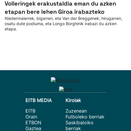
Volleringek erakustaldia eman du azken
etapan bere lehen Giroa irabazteko
Niedermaierrek, bigarren, eta Van der Breggenek, hirugarren,
osatu dute podiuma, eta Longo Borghinik irabazi du azken
etapa.
EITB MEDIA
Kirolak
EITB
Zuzenean
Orain
Futboleko berriak
ETBON
Saskibaloiko
Gaztea
berriak