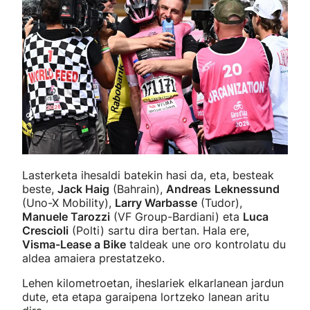
Lasterketa ihesaldi batekin hasi da, eta, besteak
beste,
Jack Haig
(Bahrain),
Andreas
Leknessund
(Uno-X Mobility),
Larry Warbasse
(Tudor),
Manuele Tarozzi
(VF Group-Bardiani) eta
Luca
Crescioli
(Polti) sartu dira bertan. Hala ere,
Visma-Lease a Bike
taldeak une oro kontrolatu du
aldea amaiera prestatzeko.
Lehen kilometroetan, iheslariek elkarlanean jardun
dute, eta etapa garaipena lortzeko lanean aritu