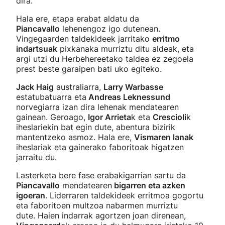
dira.
Hala ere, etapa erabat aldatu da
Piancavallo
lehenengoz igo dutenean.
Vingegaarden taldekideek jarritako
erritmo
indartsuak
pixkanaka murriztu ditu aldeak, eta
argi utzi du Herbehereetako taldea ez zegoela
prest beste garaipen bati uko egiteko.
Jack Haig
australiarra,
Larry Warbasse
estatubatuarra eta
Andreas Leknessund
norvegiarra izan dira lehenak mendatearen
gainean. Geroago,
Igor Arrieta
k eta
Crescioli
k
iheslariekin bat egin dute, abentura bizirik
mantentzeko asmoz. Hala ere,
Vismaren lanak
iheslariak eta gainerako faboritoak higatzen
jarraitu du.
Lasterketa bere fase erabakigarrian sartu da
Piancavallo
mendatearen
bigarren eta azken
igoeran
. Liderraren taldekideek erritmoa gogortu
eta faboritoen multzoa nabarmen murriztu
dute. Haien indarrak agortzen joan direnean,