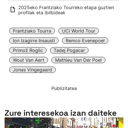
2025eko Frantziako Tourreko etapa guztien
profilak eta ibilbideak
Frantziako Tourra
UCI World Tour
Ion Izagirre Insausti
Remco Evenepoel
Primož Roglic
Tadej Pogacar
Wout Van Aert
Mathieu Van Der Poel
Jonas Vingegaard
Publizitatea
Zure interesekoa izan daiteke