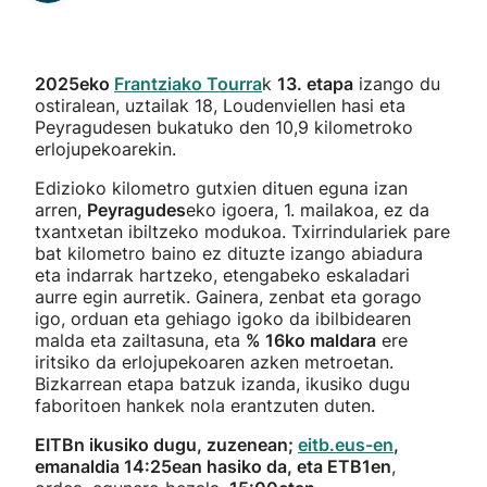
2025eko
Frantziako Tourra
k
13. etapa
izango du
ostiralean, uztailak 18, Loudenviellen hasi eta
Peyragudesen bukatuko den 10,9 kilometroko
erlojupekoarekin.
Edizioko kilometro gutxien dituen eguna izan
arren,
Peyragudes
eko igoera, 1. mailakoa, ez da
txantxetan ibiltzeko modukoa. Txirrindulariek pare
bat kilometro baino ez dituzte izango abiadura
eta indarrak hartzeko, etengabeko eskaladari
aurre egin aurretik. Gainera, zenbat eta gorago
igo, orduan eta gehiago igoko da ibilbidearen
malda eta zailtasuna, eta
% 16ko maldara
ere
iritsiko da erlojupekoaren azken metroetan.
Bizkarrean etapa batzuk izanda, ikusiko dugu
faboritoen hankek nola erantzuten duten.
EITBn ikusiko dugu, zuzenean;
eitb.eus-en
,
emanaldia 14:25ean hasiko da, eta ETB1en
,