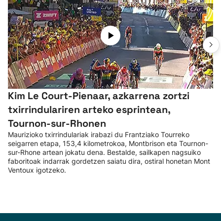
Kim Le Court-Pienaar, azkarrena zortzi
txirrindulariren arteko esprintean,
Tournon-sur-Rhonen
Maurizioko txirrindulariak irabazi du Frantziako Tourreko
seigarren etapa, 153,4 kilometrokoa, Montbrison eta Tournon-
sur-Rhone artean jokatu dena. Bestalde, sailkapen nagsuiko
faboritoak indarrak gordetzen saiatu dira, ostiral honetan Mont
Ventoux igotzeko.