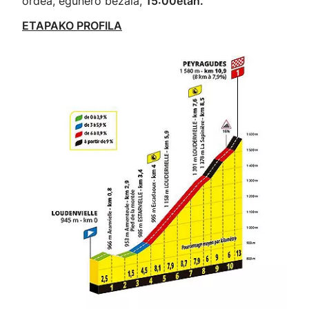
ordea, egunero bezala,
15:00etan.
ETAPAKO PROFILA