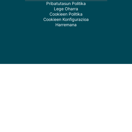
Pribatutasun Politika
Lege Oharra
Cookieen Politika
Cookieen Konfigurazioa
Harremana