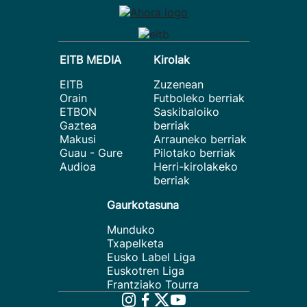
EITB MEDIA
Kirolak
EITB
Zuzenean
Orain
Futboleko berriak
ETBON
Saskibaloiko
Gaztea
berriak
Makusi
Arrauneko berriak
Guau - Gure
Pilotako berriak
Audioa
Herri-kirolakeko
berriak
Gaurkotasuna
Munduko
Txapelketa
Eusko Label Liga
Euskotren Liga
Frantziako Tourra