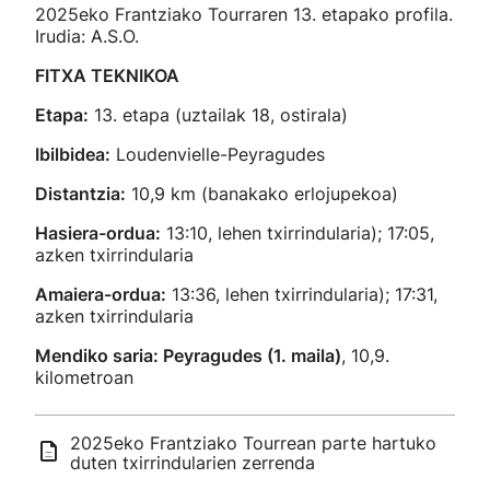
2025eko Frantziako Tourraren 13. etapako profila.
Irudia: A.S.O.
FITXA TEKNIKOA
Etapa:
13. etapa (uztailak 18, ostirala)
Ibilbidea:
Loudenvielle-Peyragudes
Distantzia:
10,9 km (banakako erlojupekoa)
Hasiera-ordua:
13:10, lehen txirrindularia); 17:05,
azken txirrindularia
Amaiera-ordua:
13:36, lehen txirrindularia); 17:31,
azken txirrindularia
Mendiko saria: Peyragudes (1. maila)
, 10,9.
kilometroan
2025eko Frantziako Tourrean parte hartuko
duten txirrindularien zerrenda