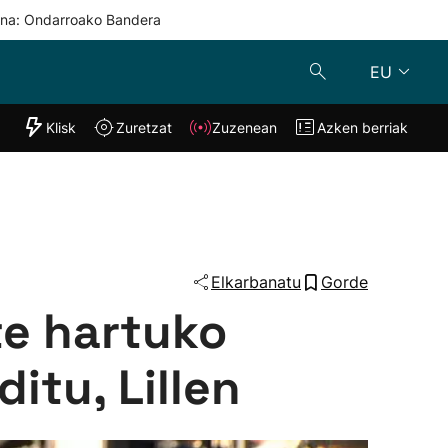
una: Ondarroako Bandera
EU
"Helmuga"
Klisk
Zuretzat
Zuzenean
Azken berriak
Klisk
Zuzenean
o
Zuretzat
Azken berria
Elkarbanatu
Gorde
te hartuko
itu, Lillen