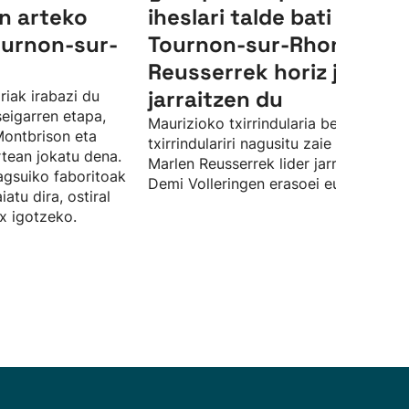
en arteko
iheslari talde bati
ournon-sur-
Tournon-sur-Rhonen, et
Reusserrek horiz jantzit
jarraitzen du
riak irabazi du
eigarren etapa,
Maurizioko txirrindularia beste zazpi
Montbrison eta
txirrindulariri nagusitu zaie esprintean
tean jokatu dena.
Marlen Reusserrek lider jarraitzen du,
agsuiko faboritoak
Demi Volleringen erasoei eutsi ostean
atu dira, ostiral
x igotzeko.