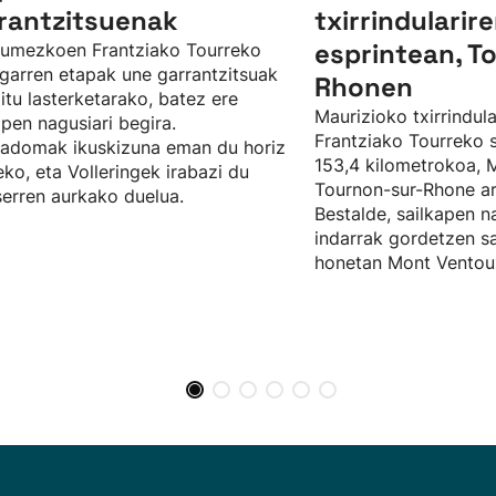
rantzitsuenak
txirrindularir
esprintean, T
umezkoen Frantziako Tourreko
garren etapak une garrantzitsuak
Rhonen
ditu lasterketarako, batez ere
Maurizioko txirrindula
apen nagusiari begira.
Frantziako Tourreko s
adomak ikuskizuna eman du horiz
153,4 kilometrokoa, 
eko, eta Volleringek irabazi du
Tournon-sur-Rhone ar
erren aurkako duelua.
Bestalde, sailkapen n
indarrak gordetzen sai
honetan Mont Ventou