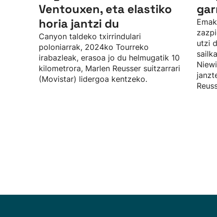
Ventouxen, eta elastiko
gar
horia jantzi du
Emak
zazpi
Canyon taldeko txirrindulari
utzi 
poloniarrak, 2024ko Tourreko
sailk
irabazleak, erasoa jo du helmugatik 10
Niewi
kilometrora, Marlen Reusser suitzarrari
janzt
(Movistar) lidergoa kentzeko.
Reuss