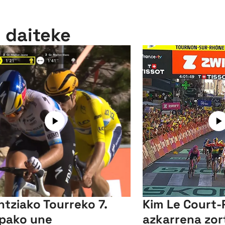
n daiteke
ntziako Tourreko 7.
Kim Le Court-
pako une
azkarrena zor