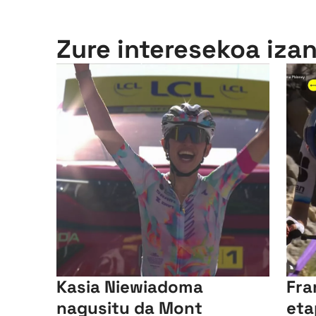
Zure interesekoa iza
Kasia Niewiadoma
Fra
nagusitu da Mont
eta