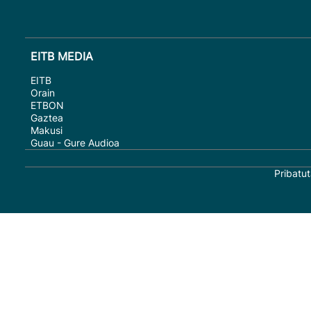
EITB MEDIA
EITB
Orain
ETBON
Gaztea
Makusi
Guau - Gure Audioa
Pribatut