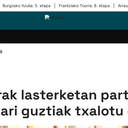
|
|
Burgosko Itzulia: 5. etapa
Frantziako Tourra: 8. etapa
Arra
i-
Eskubaloia
Kirolak
Atletismoa
Mendi-
Kirol
lak
360
lasterketak
gehiag
Taldeak
olaritza
Lehiaketak
Zuzenean
ra
i-
Kirol-
tzea
bideoak
l Herri
tira
rak lasterketan par
ari guztiak txalotu d