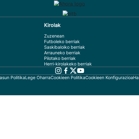
Kirolak
Zuzenean
Futboleko berriak
Saskibaloiko berriak
Arrauneko berriak
Pilotako berriak
Herri-kirolakeko berriak
asun Politika
Lege Oharra
Cookieen Politika
Cookieen Konfigurazioa
Ha