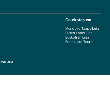
Gaurkotasuna
Munduko Txapelketa
Eusko Label Liga
Euskotren Liga
Frantziako Tourra
rremana