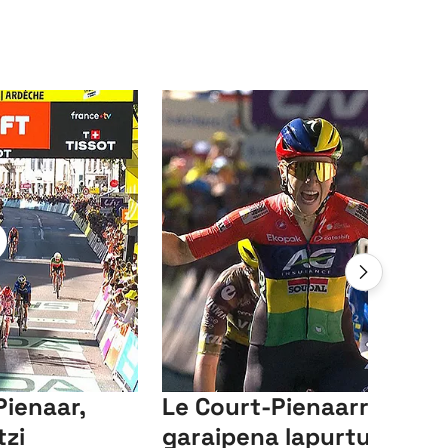
Pienaar,
Le Court-Pienaarrek
tzi
garaipena lapurtu dio