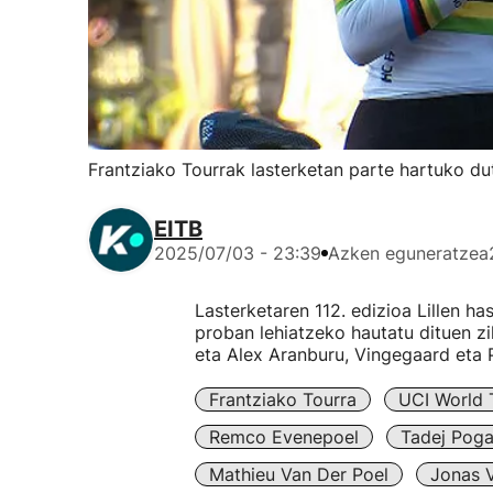
Frantziako Tourrak lasterketan parte hartuko duten
EITB
2025/07/03 - 23:39
Azken eguneratzea
Lasterketaren 112. edizioa Lillen h
proban lehiatzeko hautatu dituen zik
eta Alex Aranburu, Vingegaard eta 
Frantziako Tourra
UCI World 
Remco Evenepoel
Tadej Poga
Mathieu Van Der Poel
Jonas 