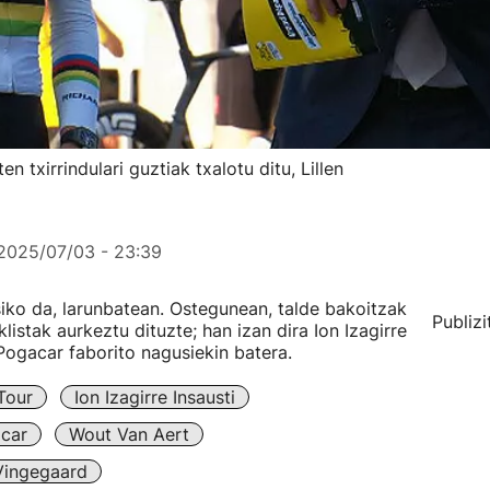
 txirrindulari guztiak txalotu ditu, Lillen
2025/07/03 - 23:39
asiko da, larunbatean. Ostegunean, talde bakoitzak
Publizi
listak aurkeztu dituzte; han izan dira Ion Izagirre
Pogacar faborito nagusiekin batera.
Tour
Ion Izagirre Insausti
car
Wout Van Aert
Vingegaard