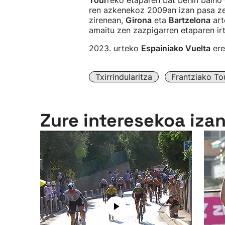
Tour
reko etaparen bat behin baino g
ren azkenekoz 2009an izan pasa zen
zirenean,
Girona
eta
Bartzelona
art
amaitu zen zazpigarren etaparen irt
2023. urteko
Espainiako Vuelta
er
Txirrindularitza
Frantziako To
Zure interesekoa iza