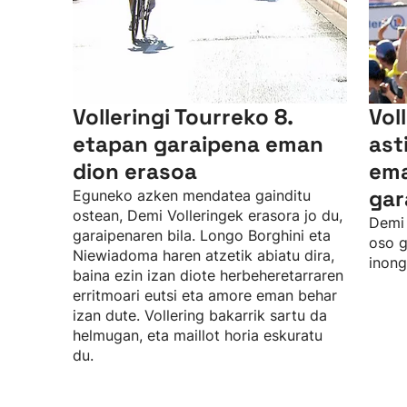
Volleringi Tourreko 8.
Vol
etapan garaipena eman
ast
dion erasoa
ema
gar
Eguneko azken mendatea gainditu
ostean, Demi Volleringek erasora jo du,
Demi 
garaipenaren bila. Longo Borghini eta
oso g
Niewiadoma haren atzetik abiatu dira,
inong
baina ezin izan diote herbeheretarraren
erritmoari eutsi eta amore eman behar
izan dute. Vollering bakarrik sartu da
helmugan, eta maillot horia eskuratu
du.