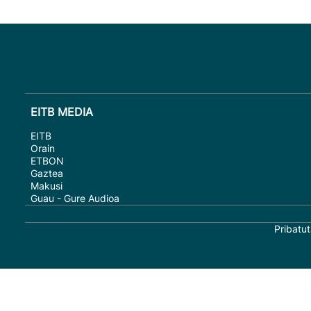
EITB MEDIA
EITB
Orain
ETBON
Gaztea
Makusi
Guau - Gure Audioa
Pribatut