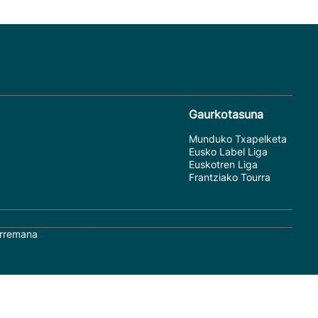
Gaurkotasuna
Munduko Txapelketa
Eusko Label Liga
Euskotren Liga
Frantziako Tourra
rremana