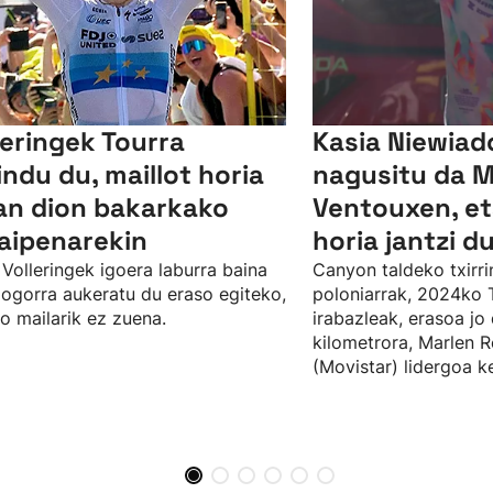
leringek Tourra
Kasia Niewia
indu du, maillot horia
nagusitu da 
n dion bakarkako
Ventouxen, et
aipenarekin
horia jantzi d
Volleringek igoera laburra baina
Canyon taldeko txirri
ogorra aukeratu du eraso egiteko,
poloniarrak, 2024ko 
o mailarik ez zuena.
irabazleak, erasoa jo
kilometrora, Marlen R
(Movistar) lidergoa k