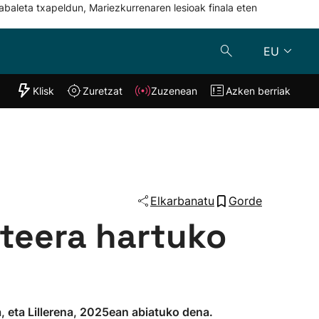
abaleta txapeldun, Mariezkurrenaren lesioak finala eten
EU
"Helmuga"
Klisk
Zuretzat
Zuzenean
Azken berriak
Klisk
Zuzenean
o
Zuretzat
Azken berria
Elkarbanatu
Gorde
rteera hartuko
, eta Lillerena, 2025ean abiatuko dena.