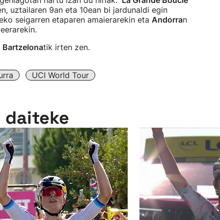
ehiagotan hartu izan du hiriak. '
La Grande Boucle
'
, uztailaren 9an eta 10ean bi jardunaldi egin
eko seigarren etaparen amaierarekin eta
Andorra
n
eerarekin.
e
Bartzelona
tik irten zen.
urra
UCI World Tour
n daiteke