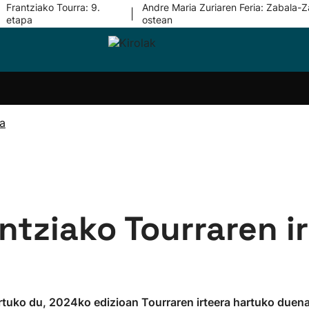
Frantziako Tourra: 9.
Andre Maria Zuriaren Feria: Zabala-Z
|
etapa
ostean
i-
Eskubaloia
Kirolak
Atletismoa
Mendi-
Kirol
lak
360
lasterketak
gehiag
Taldeak
olaritza
Lehiaketak
Zuzenean
ra
i-
Kirol-
tzea
bideoak
l Herri
tira
ntziako Tourraren i
rtuko du, 2024ko edizioan Tourraren irteera hartuko duena