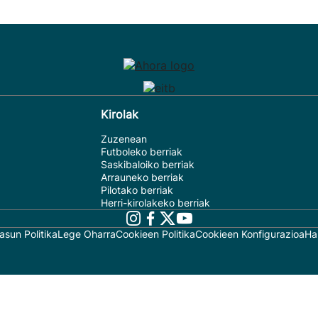
Kirolak
Zuzenean
Futboleko berriak
Saskibaloiko berriak
Arrauneko berriak
Pilotako berriak
Herri-kirolakeko berriak
asun Politika
Lege Oharra
Cookieen Politika
Cookieen Konfigurazioa
Ha