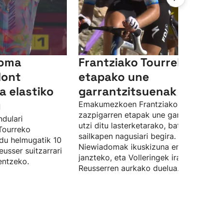
doma
Frantziako Tourreko 7.
Mont
etapako une
a elastiko
garrantzitsuenak
u
Emakumezkoen Frantziako Tourreko
zazpigarren etapak une garrantzitsua
ndulari
utzi ditu lasterketarako, batez ere
Tourreko
sailkapen nagusiari begira.
 du helmugatik 10
Niewiadomak ikuskizuna eman du hor
eusser suitzarrari
janzteko, eta Volleringek irabazi du
entzeko.
Reusserren aurkako duelua.