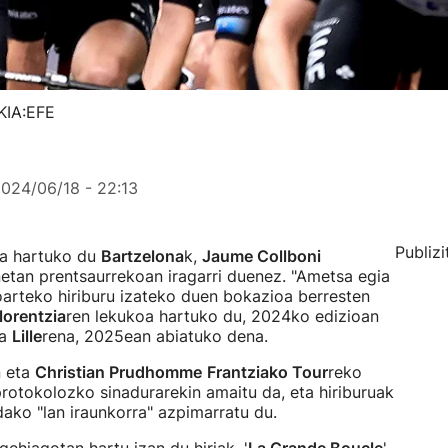
KIA:EFE
024/06/18 - 22:13
Publizi
ra hartuko du
Bartzelona
k,
Jaume Collboni
etan prentsaurrekoan iragarri duenez. "Ametsa egia
zioarteko hiriburu izateko duen bokazioa berresten
lorentzia
ren lekukoa hartuko du, 2024ko edizioan
ta
Lille
rena, 2025ean abiatuko dena.
n eta
Christian Prudhomme
Frantziako Tour
reko
rotokolozko sinadurarekin amaitu da, eta hiriburuak
dako "lan iraunkorra" azpimarratu du.