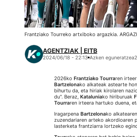
Frantziako Tourreko artxiboko argazkia. ARGAZ
AGENTZIAK | EITB
2024/06/18 - 22:13
Azken eguneratzea
2
2026ko
Frantziako Tourra
ren irtee
Bartzelona
ko alkateak astearte hon
bihurtu da, eta hiriak kirolaren na
du". Beraz,
Katalunia
ko hiriburuak
F
Tourra
ren irteera hartuko duena, e
Iragarpena
Bartzelona
ko alkateare
zuzendariaren arteko akordioaren p
lasterketa frantziarra lortzeko egin