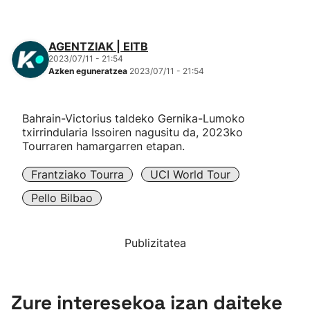
AGENTZIAK | EITB
2023/07/11 - 21:54
Azken eguneratzea
2023/07/11 - 21:54
Bahrain-Victorius taldeko Gernika-Lumoko
txirrindularia Issoiren nagusitu da, 2023ko
Tourraren hamargarren etapan.
Frantziako Tourra
UCI World Tour
Pello Bilbao
Publizitatea
Zure interesekoa izan daiteke