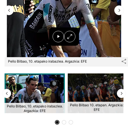
Herri-kirolak
Eskubaloia
Kirolak 360
Atletismoa
Pello Bilbao, 10. etapako irabazlea. Argazkia: EFE
Mendi-lasterketak
Kirol gehiago
"Helmuga"
Pello Bilbao 10. etapan. Argazkia:
Pello Bilbao, 10. etapako irabazlea.
EFE
Argazkia: EFE