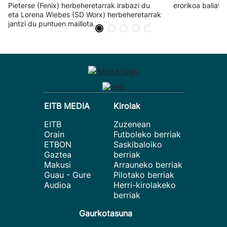
Pieterse (Fenix) herbeheretarrak irabazi du
erorikoa baliatut
eta Lorena Wiebes (SD Worx) herbeheretarrak
jantzi du puntuen maillota.
EITB MEDIA
Kirolak
EITB
Zuzenean
Orain
Futboleko berriak
ETBON
Saskibaloiko
Gaztea
berriak
Makusi
Arrauneko berriak
Guau - Gure
Pilotako berriak
Audioa
Herri-kirolakeko
berriak
Gaurkotasuna