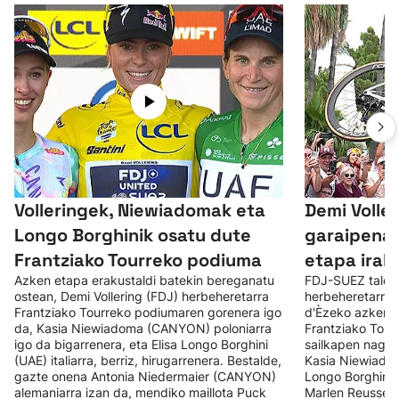
Volleringek, Niewiadomak eta
Demi Volle
Longo Borghinik osatu dute
garaipena 
Frantziako Tourreko podiuma
etapa irab
Azken etapa erakustaldi batekin bereganatu
FDJ-SUEZ taldeko
ostean, Demi Vollering (FDJ) herbeheretarra
herbeheretarrak
Frantziako Tourreko podiumaren gorenera igo
d'Èzeko azken i
da, Kasia Niewiadoma (CANYON) poloniarra
Frantziako Tour
igo da bigarrenera, eta Elisa Longo Borghini
sailkapen nagus
(UAE) italiarra, berriz, hirugarrenera. Bestalde,
Kasia Niewiadom
gazte onena Antonia Niedermaier (CANYON)
Longo Borghinik
alemaniarra izan da, mendiko maillota Puck
Marlen Reusser 