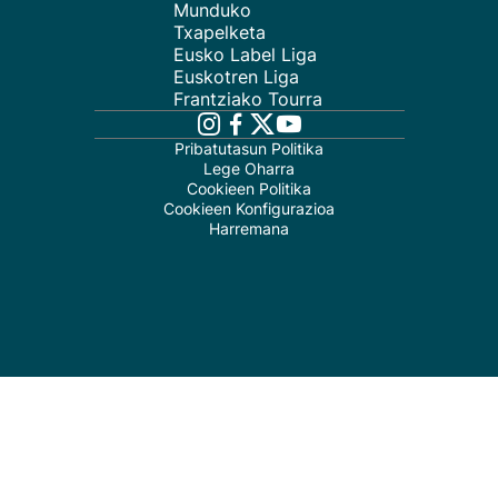
Munduko
Txapelketa
Eusko Label Liga
Euskotren Liga
Frantziako Tourra
Pribatutasun Politika
Lege Oharra
Cookieen Politika
Cookieen Konfigurazioa
Harremana