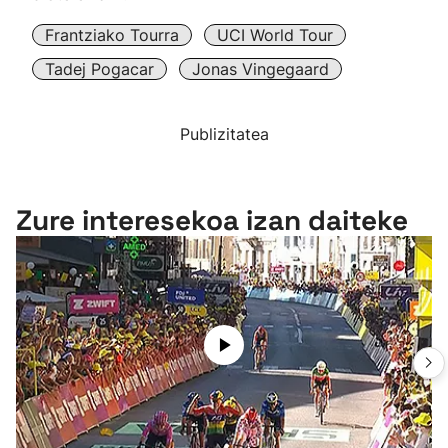
Frantziako Tourra
UCI World Tour
Tadej Pogacar
Jonas Vingegaard
Publizitatea
Zure interesekoa izan daiteke