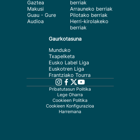
Gaztea
berriak
Makusi
Arrauneko berriak
Guau - Gure
Pilotako berriak
Audioa
Herri-kirolakeko
berriak
Gaurkotasuna
Munduko
Txapelketa
Eusko Label Liga
Euskotren Liga
Frantziako Tourra
Pribatutasun Politika
Lege Oharra
Cookieen Politika
Cookieen Konfigurazioa
Harremana