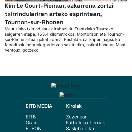
Kim Le Court-Pienaar, azkarrena zortzi
txirrindulariren arteko esprintean,
Tournon-sur-Rhonen
Maurizioko txirrindulariak irabazi du Frantziako Tourreko
seigarren etapa, 153,4 kilometrokoa, Montbrison eta Tournon-
sur-Rhone artean jokatu dena. Bestalde, sailkapen nagsuiko
faboritoak indarrak gordetzen saiatu dira, ostiral honetan Mont
Ventoux igotzeko.
EITB MEDIA
Kirolak
EITB
Zuzenean
Orain
Futboleko berriak
ETBON
Saskibaloiko