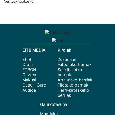
Ventoux igotzeko.
EITB MEDIA
Kirolak
EITB
Zuzenean
Orain
Futboleko berriak
ETBON
Saskibaloiko
Gaztea
berriak
Makusi
Arrauneko berriak
Guau - Gure
Pilotako berriak
Audioa
Herri-kirolakeko
berriak
Gaurkotasuna
Munduko