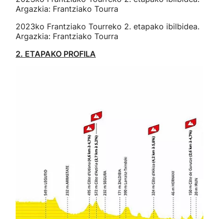
Argazkia: Frantziako Tourra
2023ko Frantziako Tourreko 2. etapako ibilbidea.
Argazkia: Frantziako Tourra
2. ETAPAKO PROFILA