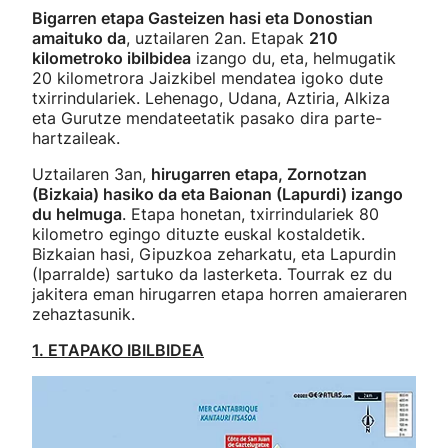
Bigarren etapa Gasteizen hasi eta Donostian
amaituko da
, uztailaren 2an. Etapak
210
kilometroko ibilbidea
izango du, eta, helmugatik
20 kilometrora Jaizkibel mendatea igoko dute
txirrindulariek. Lehenago, Udana, Aztiria, Alkiza
eta Gurutze mendateetatik pasako dira parte-
hartzaileak.
Uztailaren 3an,
hirugarren etapa, Zornotzan
(Bizkaia) hasiko da eta Baionan (Lapurdi) izango
du helmuga
. Etapa honetan, txirrindulariek 80
kilometro egingo dituzte euskal kostaldetik.
Bizkaian hasi, Gipuzkoa zeharkatu, eta Lapurdin
(Iparralde) sartuko da lasterketa. Tourrak ez du
jakitera eman hirugarren etapa horren amaieraren
zehaztasunik.
1. ETAPAKO IBILBIDEA