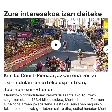
Zure interesekoa izan daiteke
Kim Le Court-Pienaar, azkarrena zortzi
txirrindulariren arteko esprintean,
Tournon-sur-Rhonen
Maurizioko txirrindulariak irabazi du Frantziako Tourreko
seigarren etapa, 153,4 kilometrokoa, Montbrison eta Tournon-
sur-Rhone artean jokatu dena. Bestalde, sailkapen nagsuiko
faboritoak indarrak gordetzen saiatu dira, ostiral honetan Mont