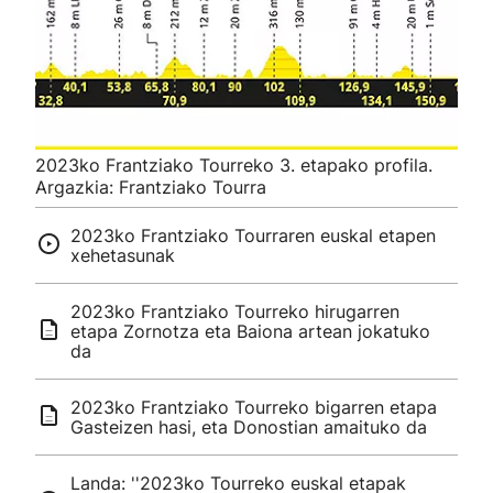
2023ko Frantziako Tourreko 3. etapako profila.
Argazkia: Frantziako Tourra
2023ko Frantziako Tourraren euskal etapen
xehetasunak
2023ko Frantziako Tourreko hirugarren
etapa Zornotza eta Baiona artean jokatuko
da
2023ko Frantziako Tourreko bigarren etapa
Gasteizen hasi, eta Donostian amaituko da
Landa: ''2023ko Tourreko euskal etapak