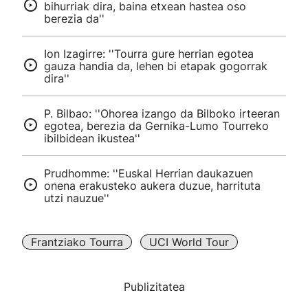
bihurriak dira, baina etxean hastea oso
berezia da''
Ion Izagirre: ''Tourra gure herrian egotea
gauza handia da, lehen bi etapak gogorrak
dira''
P. Bilbao: ''Ohorea izango da Bilboko irteeran
egotea, berezia da Gernika-Lumo Tourreko
ibilbidean ikustea''
Prudhomme: ''Euskal Herrian daukazuen
onena erakusteko aukera duzue, harrituta
utzi nauzue''
Frantziako Tourra
UCI World Tour
Publizitatea