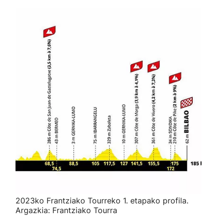
2023ko Frantziako Tourreko 1. etapako profila.
Argazkia: Frantziako Tourra