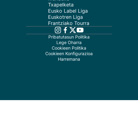
Txapelketa
Eusko Label Liga
Euskotren Liga
Frantziako Tourra
Pribatutasun Politika
Lege Oharra
Cookieen Politika
Cookieen Konfigurazioa
Harremana