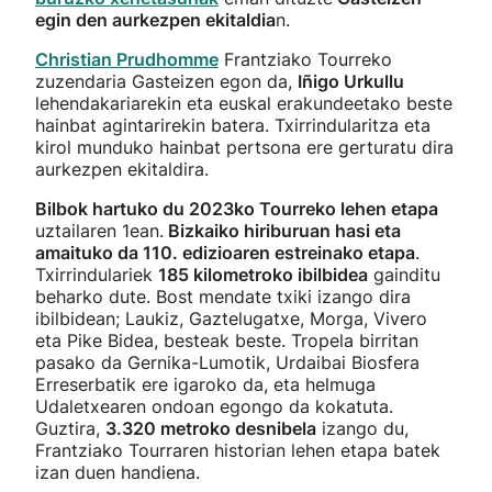
egin den aurkezpen ekitaldia
n.
Christian Prudhomme
Frantziako Tourreko
zuzendaria Gasteizen egon da,
Iñigo Urkullu
lehendakariarekin eta euskal erakundeetako beste
hainbat agintarirekin batera. Txirrindularitza eta
kirol munduko hainbat pertsona ere gerturatu dira
aurkezpen ekitaldira.
Bilbok hartuko du 2023ko Tourreko lehen etapa
uztailaren 1ean.
Bizkaiko hiriburuan hasi eta
amaituko da 110. edizioaren estreinako etapa
.
Txirrindulariek
185 kilometroko ibilbidea
gainditu
beharko dute. Bost mendate txiki izango dira
ibilbidean; Laukiz, Gaztelugatxe, Morga, Vivero
eta Pike Bidea, besteak beste. Tropela birritan
pasako da Gernika-Lumotik, Urdaibai Biosfera
Erreserbatik ere igaroko da, eta helmuga
Udaletxearen ondoan egongo da kokatuta.
Guztira,
3.320 metroko desnibela
izango du,
Frantziako Tourraren historian lehen etapa batek
izan duen handiena.