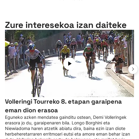
Zure interesekoa izan daiteke
Volleringi Tourreko 8. etapan garaipena
eman dion erasoa
Eguneko azken mendatea gainditu ostean, Demi Volleringek
erasora jo du, garaipenaren bila. Longo Borghini eta
Niewiadoma haren atzetik abiatu dira, baina ezin izan diote
herbeheretarraren erritmoari eutsi eta amore eman behar izan