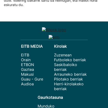
dute. Vollering bakarrik sartu da helmugan, eta maillot horia
eskuratu du.
EITB MEDIA
Kirolak
EITB
Zuzenean
Orain
Futboleko berriak
ETBON
Saskibaloiko
Gaztea
berriak
Makusi
Arrauneko berriak
Guau - Gure
Pilotako berriak
Audioa
Herri-kirolakeko
berriak
Gaurkotasuna
Munduko