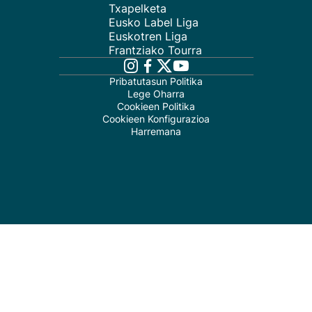
Txapelketa
Eusko Label Liga
Euskotren Liga
Frantziako Tourra
Pribatutasun Politika
Lege Oharra
Cookieen Politika
Cookieen Konfigurazioa
Harremana