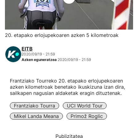
Herri-kirolak
Eskubaloia
20. etapako erlojupekoaren azken 5 kilometroak
Kirolak 360
EITB
2020/09/19 - 21:59
Azken eguneratzea
2020/09/19 - 21:59
Atletismoa
Mendi-lasterketak
Frantziako Tourreko 20. etapako erlojupekoaren
azken kilometroak benetako ikuskizuna izan dira,
sailkapen nagusian aldaketak eragin dituztenak.
Kirol gehiago
Frantziako Tourra
UCI World Tour
"Helmuga"
Mikel Landa Meana
Primož Roglic
Publizitatea