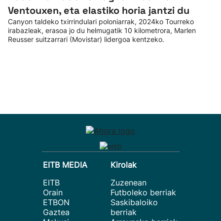
Ventouxen, eta elastiko horia jantzi du
Canyon taldeko txirrindulari poloniarrak, 2024ko Tourreko
irabazleak, erasoa jo du helmugatik 10 kilometrora, Marlen
Reusser suitzarrari (Movistar) lidergoa kentzeko.
EITB MEDIA
Kirolak
EITB
Zuzenean
Orain
Futboleko berriak
ETBON
Saskibaloiko
Gaztea
berriak