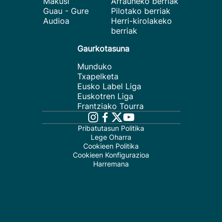
Makusi
Arrauneko berriak
Guau - Gure
Pilotako berriak
Audioa
Herri-kirolakeko
berriak
Gaurkotasuna
Munduko
Txapelketa
Eusko Label Liga
Euskotren Liga
Frantziako Tourra
Pribatutasun Politika
Lege Oharra
Cookieen Politika
Cookieen Konfigurazioa
Harremana