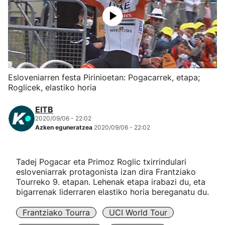
Herri-kirolak
Eskubaloia
Kirolak 360
Esloveniarren festa Pirinioetan: Pogacarrek, etapa;
Roglicek, elastiko horia
Atletismoa
EITB
2020/09/06 - 22:02
Mendi-lasterketak
Azken eguneratzea
2020/09/06 - 22:02
Kirol gehiago
Tadej Pogacar eta Primoz Roglic txirrindulari
esloveniarrak protagonista izan dira Frantziako
"Helmuga"
Tourreko 9. etapan. Lehenak etapa irabazi du, eta
bigarrenak liderraren elastiko horia bereganatu du.
Frantziako Tourra
UCI World Tour