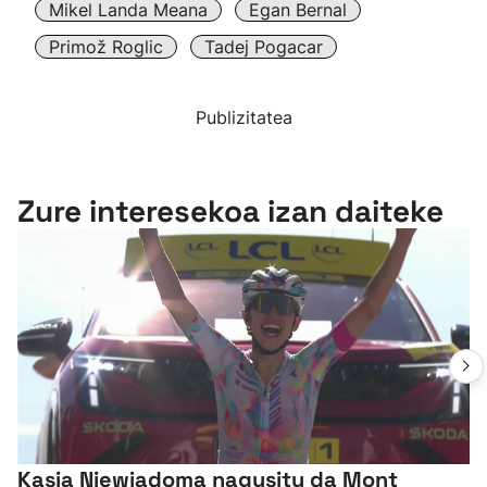
Mikel Landa Meana
Egan Bernal
Primož Roglic
Tadej Pogacar
Publizitatea
Zure interesekoa izan daiteke
Kasia Niewiadoma nagusitu da Mont