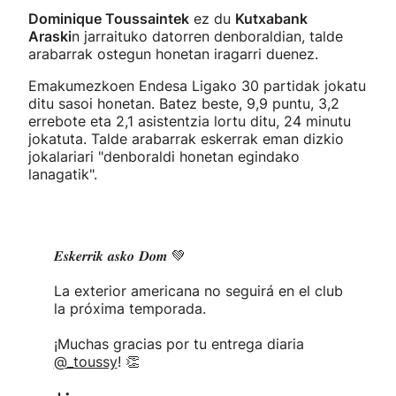
Dominique Toussaintek
ez du
Kutxabank
Araski
n jarraituko datorren denboraldian, talde
arabarrak ostegun honetan iragarri duenez.
Emakumezkoen Endesa Ligako 30 partidak jokatu
ditu sasoi honetan. Batez beste, 9,9 puntu, 3,2
errebote eta 2,1 asistentzia lortu ditu, 24 minutu
jokatuta. Talde arabarrak eskerrak eman dizkio
jokalariari "denboraldi honetan egindako
lanagatik".
𝑬𝒔𝒌𝒆𝒓𝒓𝒊𝒌 𝒂𝒔𝒌𝒐 𝑫𝒐𝒎 💚
La exterior americana no seguirá en el club
la próxima temporada.
¡Muchas gracias por tu entrega diaria
@_toussy
! 👏