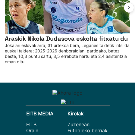
Araskik Nikola Dudasova eskolta fitxatu du
Jokalari eslovakiarra, 31 urtekoa bera, Leganes taldetik iritsi da
euskal taldera; 2025-2026 denboraldian, partidako, batez
beste, 10,3 puntu sartu, 3,5 errebote hartu eta 2,4 asistentzia
eman ditu.
EITB MEDIA
Kirolak
EITB
Zuzenean
Orain
Futboleko berriak