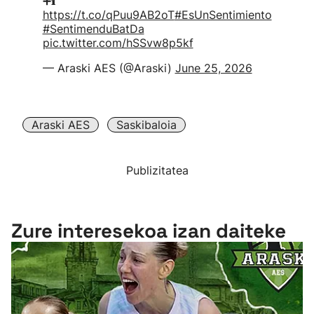
➕ℹ️
https://t.co/qPuu9AB2oT
#EsUnSentimiento
#SentimenduBatDa
pic.twitter.com/hSSvw8p5kf
— Araski AES (@Araski)
June 25, 2026
Araski AES
Saskibaloia
Publizitatea
Zure interesekoa izan daiteke