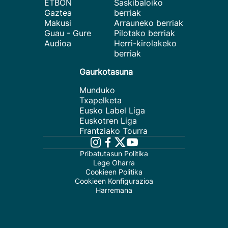
ETBON
Saskibaloiko
Gaztea
berriak
Makusi
Arrauneko berriak
Guau - Gure
Pilotako berriak
Audioa
Herri-kirolakeko
berriak
Gaurkotasuna
Munduko
Txapelketa
Eusko Label Liga
Euskotren Liga
Frantziako Tourra
Pribatutasun Politika
Lege Oharra
Cookieen Politika
Cookieen Konfigurazioa
Harremana