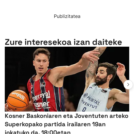
Publizitatea
Zure interesekoa izan daiteke
Kosner Baskoniaren eta Joventuten arteko
Superkopako partida irailaren 19an
jokatuko da, 18:00etan