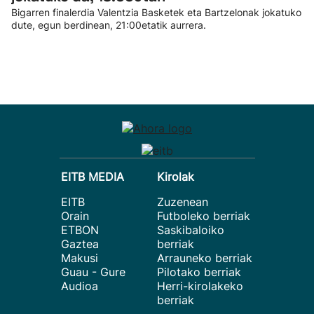
Bigarren finalerdia Valentzia Basketek eta Bartzelonak jokatuko
dute, egun berdinean, 21:00etatik aurrera.
EITB MEDIA
Kirolak
EITB
Zuzenean
Orain
Futboleko berriak
ETBON
Saskibaloiko
Gaztea
berriak
Makusi
Arrauneko berriak
Guau - Gure
Pilotako berriak
Audioa
Herri-kirolakeko
berriak