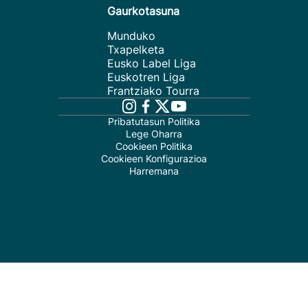
Gaurkotasuna
Munduko
Txapelketa
Eusko Label Liga
Euskotren Liga
Frantziako Tourra
Pribatutasun Politika
Lege Oharra
Cookieen Politika
Cookieen Konfigurazioa
Harremana