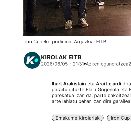
Iron Cupeko podiuma. Argazkia: EITB
KIROLAK EITB
2026/06/05 - 21:31
Azken eguneratzea
2
Ihart Arakistain
eta
Arai Lejardi
dir
garaitu dituzte Elaia Gogenola eta E
parekatua izan da, parte bakoitzea
arte lehiatu behar izan dira garaile
Emakume Kirolariak
Iron Cup