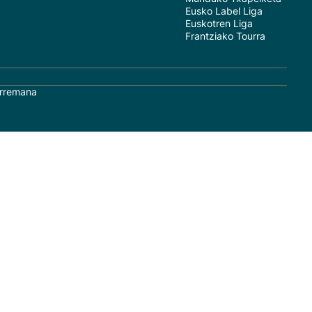
Eusko Label Liga
Euskotren Liga
Frantziako Tourra
rremana