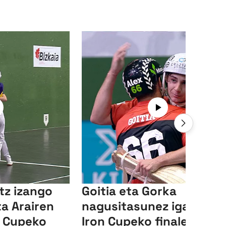
itz izango
Goitia eta Gorka
ta Arairen
nagusitasunez igaro dir
n Cupeko
Iron Cupeko finalera