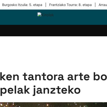
|
|
Burgosko Itzulia: 5. etapa
Frantziako Tourra: 8. etapa
Arra
i-
Eskubaloia
Kirolak
Atletismoa
Mendi-
Kirol
lak
360
lasterketak
gehiag
Taldeak
olaritza
Lehiaketak
Zuzenean
i-
Kirol-
tzea
bideoak
l Herri
tira
zken tantora arte b
pelak janzteko