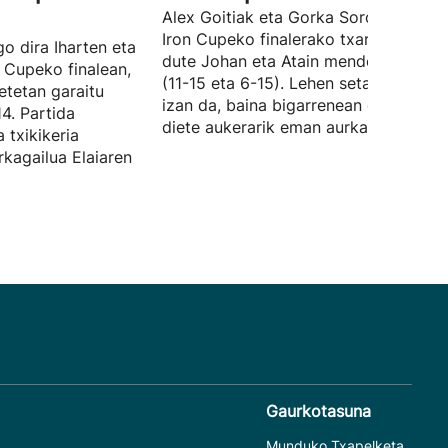
Alex Goitiak eta Gorka Sorozabalek
Iron Cupeko finalerako txartela lortu
go dira Iharten eta
dute Johan eta Atain mendean hartut
n Cupeko finalean,
(11-15 eta 6-15). Lehen seta lehiatua
etetan garaitu
izan da, baina bigarrenean garaileek 
14. Partida
diete aukerarik eman aurkariei.
 txikikeria
rkagailua Elaiaren
Gaurkotasuna
Munduko Txapelketa