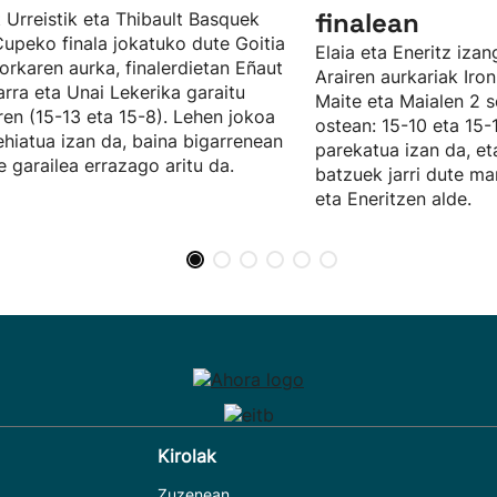
finalean
 Urreistik eta Thibault Basquek
Cupeko finala jokatuko dute Goitia
Elaia eta Eneritz izan
orkaren aurka, finalerdietan Eñaut
Arairen aurkariak Iro
arra eta Unai Lekerika garaitu
Maite eta Maialen 2 s
en (15-13 eta 15-8). Lehen jokoa
ostean: 15-10 eta 15-
ehiatua izan da, baina bigarrenean
parekatua izan da, eta
e garailea errazago aritu da.
batzuek jarri dute ma
eta Eneritzen alde.
Kirolak
Zuzenean