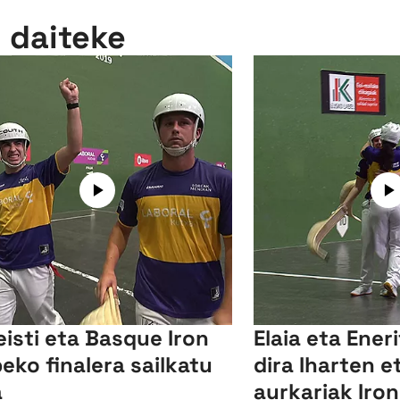
n daiteke
eisti eta Basque Iron
Elaia eta Ener
eko finalera sailkatu
dira Iharten e
a
aurkariak Iro