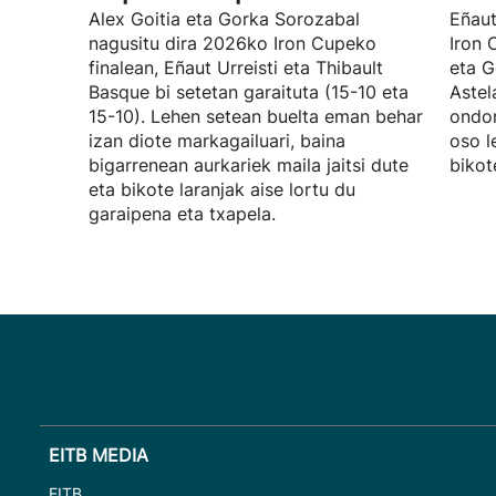
Alex Goitia eta Gorka Sorozabal
Eñaut
nagusitu dira 2026ko Iron Cupeko
Iron 
finalean, Eñaut Urreisti eta Thibault
eta G
Basque bi setetan garaituta (15-10 eta
Astel
15-10). Lehen setean buelta eman behar
ondor
izan diote markagailuari, baina
oso l
bigarrenean aurkariek maila jaitsi dute
bikot
eta bikote laranjak aise lortu du
garaipena eta txapela.
EITB MEDIA
EITB