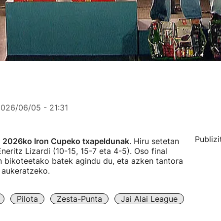
026/06/05 - 21:31
Publizi
a
2026ko Iron Cupeko txapeldunak
. Hiru setetan
neritz Lizardi (10-15, 15-7 eta 4-5). Oso final
n bikoteetako batek agindu du, eta azken tantora
a aukeratzeko.
Pilota
Zesta-Punta
Jai Alai League