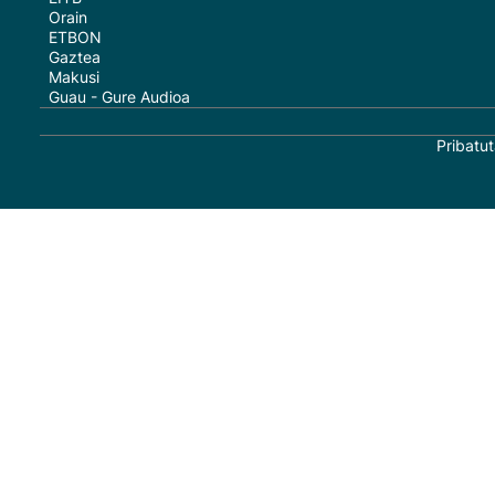
Orain
ETBON
Gaztea
Makusi
Guau - Gure Audioa
Pribatut