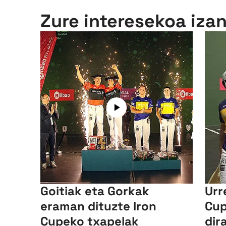
Zure interesekoa iza
Goitiak eta Gorkak
Urr
eraman dituzte Iron
Cup
Cupeko txapelak
dir