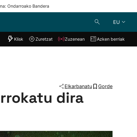
una: Ondarroako Bandera
EU
"Helmuga"
Klisk
Zuretzat
Zuzenean
Azken berriak
Klisk
Zuzenean
o
Zuretzat
Azken berria
Elkarbanatu
Gorde
orrokatu dira