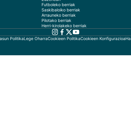
Futboleko berriak
Saskibaloiko berriak
Arrauneko berriak
Pilotako berriak
Herri-kirolakeko berriak
asun Politika
Lege Oharra
Cookieen Politika
Cookieen Konfigurazioa
Ha