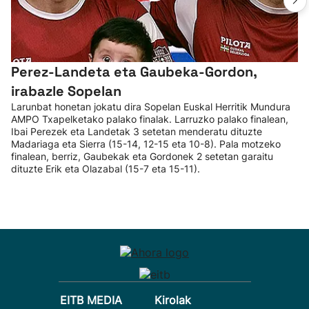
Perez-Landeta eta Gaubeka-Gordon,
irabazle Sopelan
Larunbat honetan jokatu dira Sopelan Euskal Herritik Mundura
AMPO Txapelketako palako finalak. Larruzko palako finalean,
Ibai Perezek eta Landetak 3 setetan menderatu dituzte
Madariaga eta Sierra (15-14, 12-15 eta 10-8). Pala motzeko
finalean, berriz, Gaubekak eta Gordonek 2 setetan garaitu
dituzte Erik eta Olazabal (15-7 eta 15-11).
EITB MEDIA
Kirolak