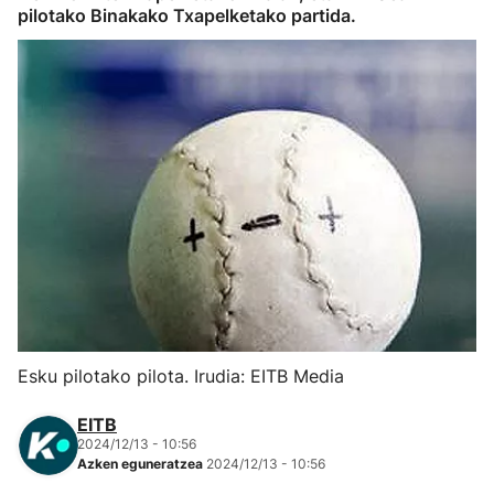
pilotako Binakako Txapelketako partida.
Herri-kirolak
Eskubaloia
Kirolak 360
Atletismoa
Mendi-lasterketak
Kirol gehiago
Esku pilotako pilota. Irudia: EITB Media
"Helmuga"
EITB
2024/12/13 - 10:56
Azken eguneratzea
2024/12/13 - 10:56