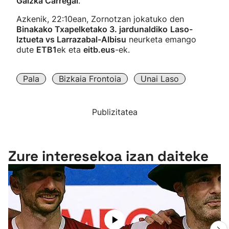
Gaizka Carregal
.
Azkenik, 22:10ean, Zornotzan jokatuko den
Binakako Txapelketako 3. jardunaldiko
Laso-
Iztueta vs Larrazabal-Albisu
neurketa emango
dute
ETB1
ek eta
eitb.eus
-ek.
Pala
Bizkaia Frontoia
Unai Laso
Publizitatea
Zure interesekoa izan daiteke