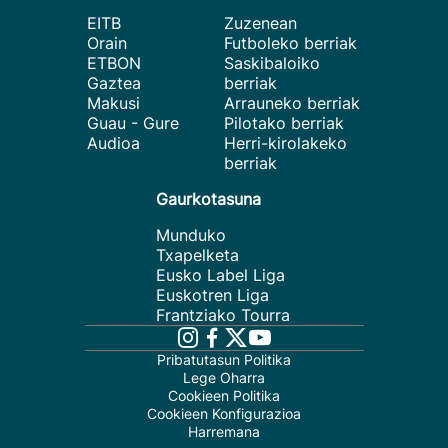
EITB
Zuzenean
Orain
Futboleko berriak
ETBON
Saskibaloiko
Gaztea
berriak
Makusi
Arrauneko berriak
Guau - Gure
Pilotako berriak
Audioa
Herri-kirolakeko
berriak
Gaurkotasuna
Munduko
Txapelketa
Eusko Label Liga
Euskotren Liga
Frantziako Tourra
Pribatutasun Politika
Lege Oharra
Cookieen Politika
Cookieen Konfigurazioa
Harremana