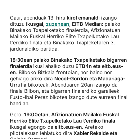
Gaur, abenduak 13,
hiru kirol emanaldi
izango
dituzu
ikusgai
,
zuzenean
,
EITB Media
n: palako
Binakako Txapelketako finalerdia, Afizionatuen
Mailako Euskal Herriko Elite Txapelketako Lau
t'erdiko finala eta Binakako Txapleketaren 3.
jardunaldiko partida.
18:30ean palako Binakako Txapelketako bigarren
finalerdia
ikusi ahalko duzu
ETB4n eta eitb.eus-
en
. Bilboko Bizkaia frontoian, nor baino nor
gehiago ariko dira
Necol-Gordon eta Madariaga-
Urrutia
bikoteak. Abenduaren 20an izango da
finala Bilbon, eta bigarren finalerdiko garaileek
Fusto-Ibai Perez bikotea izango dute aurrean final
handian.
Gero,
19:00etan, Afizionatuen Mailako Euskal
Herriko Elite Txapelketako Lau t'erdiko finala
ikusgai egongo da
eitb.eus-en
. Aretako
pilotalekuan lehiatuko dira
Xabier Rekalde eta