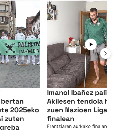
i
Imanol Ibañez palistak
 bertan
Akilesen tendoia hautsi
ute 2025eko
zuen Nazioen Ligako
i zuten
finalean
greba
Frantziaren aurkako finalaren lehen