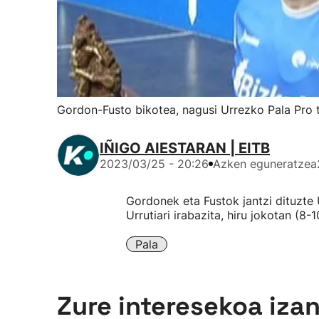
Gordon-Fusto bikotea, nagusi Urrezko Pala Pro 
IÑIGO AIESTARAN | EITB
2023/03/25 - 20:26
Azken eguneratzea
Gordonek eta Fustok jantzi dituzte 
Urrutiari irabazita, hiru jokotan (8-1
Pala
Zure interesekoa iza