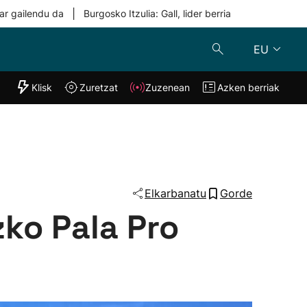
|
ar gailendu da
Burgosko Itzulia: Gall, lider berria
EU
"Helmuga"
Klisk
Zuretzat
Zuzenean
Azken berriak
Klisk
Zuzenean
o
Zuretzat
Azken berria
Elkarbanatu
Gorde
ko Pala Pro