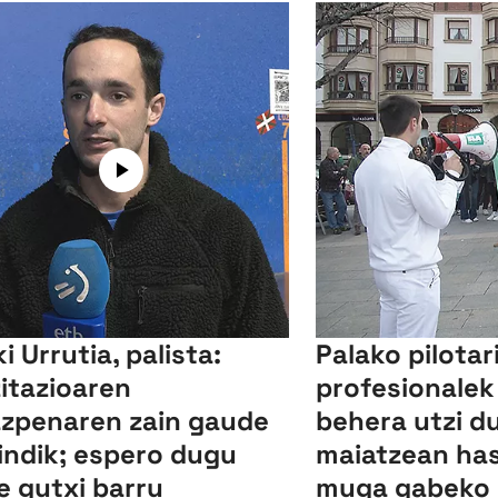
i Urrutia, palista:
Palako pilotar
zitazioaren
profesionalek
zpenaren zain gaude
behera utzi d
indik; espero dugu
maiatzean has
e gutxi barru
muga gabeko 