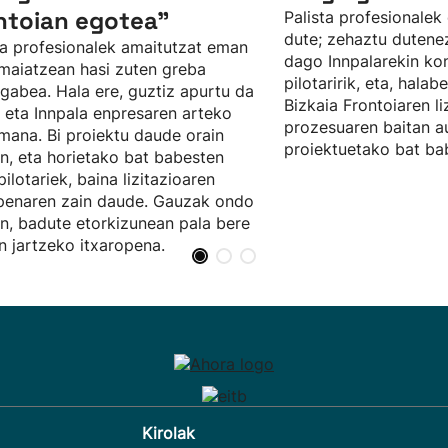
ntoian egotea”
Palista profesionalek
dute; zehaztu dutene
ta profesionalek amaitutzat eman
dago Innpalarekin ko
maiatzean hasi zuten greba
pilotaririk, eta, halab
abea. Hala ere, guztiz apurtu da
Bizkaia Frontoiaren li
 eta Innpala enpresaren arteko
prozesuaren baitan au
mana. Bi proiektu daude orain
proiektuetako bat ba
n, eta horietako bat babesten
pilotariek, baina lizitazioaren
penaren zain daude. Gauzak ondo
n, badute etorkizunean pala bere
n jartzeko itxaropena.
Kirolak