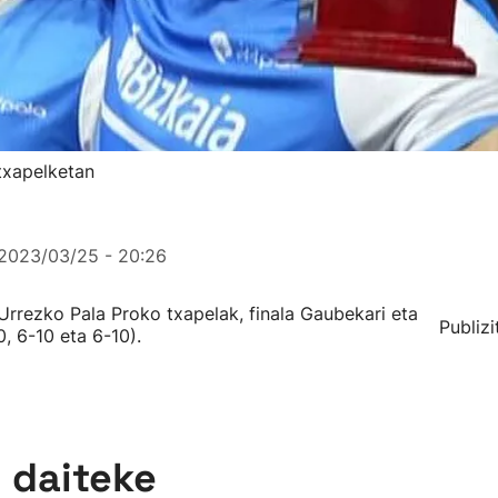
txapelketan
2023/03/25 - 20:26
Urrezko Pala Proko txapelak, finala Gaubekari eta
Publizi
0, 6-10 eta 6-10).
n daiteke