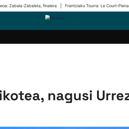
|
eoa: Zabala-Zabaleta, finalera
Frantziako Tourra: Le Court-Piena
i-
Eskubaloia
Kirolak
Atletismoa
Mendi-
Kirol
lak
360
lasterketak
gehiag
Taldeak
olaritza
Lehiaketak
Zuzenean
i-
Kirol-
tzea
bideoak
l Herri
tira
kotea, nagusi Urrez