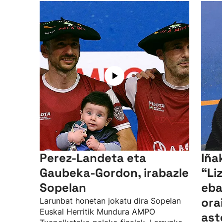
Perez-Landeta eta
Iñak
Gaubeka-Gordon, irabazle
“Li
Sopelan
eba
ora
Larunbat honetan jokatu dira Sopelan
Euskal Herritik Mundura AMPO
ast