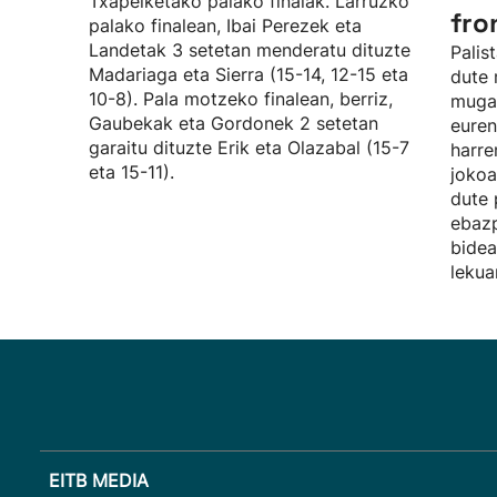
Txapelketako palako finalak. Larruzko
fro
palako finalean, Ibai Perezek eta
Landetak 3 setetan menderatu dituzte
Palis
Madariaga eta Sierra (15-14, 12-15 eta
dute 
10-8). Pala motzeko finalean, berriz,
mugag
Gaubekak eta Gordonek 2 setetan
euren
garaitu dituzte Erik eta Olazabal (15-7
harre
eta 15-11).
jokoa
dute 
ebaz
bidea
lekua
EITB MEDIA