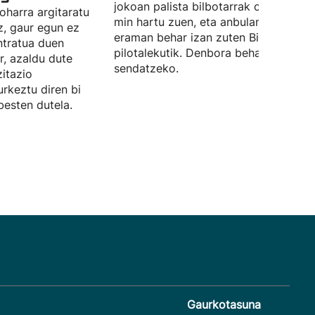
jokoan palista bilbotarrak orpazurdan
 oharra argitaratu
min hartu zuen, eta anbulantzian
z, gaur egun ez
eraman behar izan zuten Bizkaia
ntratua duen
pilotalekutik. Denbora beharko du
er, azaldu dute
sendatzeko.
zitazio
rkeztu diren bi
besten dutela.
Gaurkotasuna