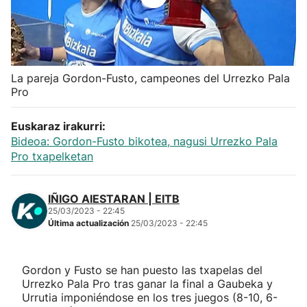
Herri-kirolak
Balonmano
La pareja Gordon-Fusto, campeones del Urrezko Pala
Pro
Kirolak 360
Euskaraz irakurri:
Atletismo
Bideoa: Gordon-Fusto bikotea, nagusi Urrezko Pala
Pro txapelketan
Carreras de montaña
IÑIGO AIESTARAN | EITB
Más deportes
25/03/2023 - 22:45
Última actualización
25/03/2023 - 22:45
"Helmuga"
Gordon y Fusto se han puesto las txapelas del
Urrezko Pala Pro tras ganar la final a Gaubeka y
Urrutia imponiéndose en los tres juegos (8-10, 6-