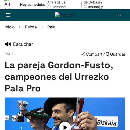
Arrillaga vs.
de Dubasin
|
Hoy es noticia:
Salsamendi-
(Osasuna) y
Bergara y Erasun
Valentini
ES
vs. Gaminde
(Alavés)
Inicio
Pelota
Pala
Buscador
Escuchar
PALA
Compartir
Guardar
Fútbol
La pareja Gordon-Fusto,
Pelota
campeones del Urrezko
Pala Pro
Remo
Baloncesto
Ciclismo