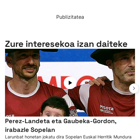
Publizitatea
Zure interesekoa izan daiteke
Perez-Landeta eta Gaubeka-Gordon,
irabazle Sopelan
Larunbat honetan jokatu dira Sopelan Euskal Herritik Mundura