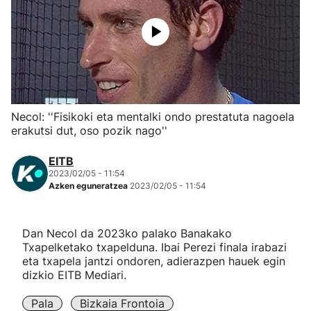
Herri-kirolak
Eskubaloia
Kirolak 360
Necol: ''Fisikoki eta mentalki ondo prestatuta nagoela
erakutsi dut, oso pozik nago''
Atletismoa
EITB
Mendi-lasterketak
2023/02/05 - 11:54
Azken eguneratzea
2023/02/05 - 11:54
Kirol gehiago
Dan Necol da 2023ko palako Banakako
Txapelketako txapelduna. Ibai Perezi finala irabazi
"Helmuga"
eta txapela jantzi ondoren, adierazpen hauek egin
dizkio EITB Mediari.
Pala
Bizkaia Frontoia