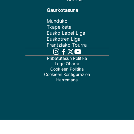
Gaurkotasuna
Munduko
Txapelketa
Eusko Label Liga
Euskotren Liga
Frantziako Tourra
Pribatutasun Politika
Lege Oharra
Cookieen Politika
Cookieen Konfigurazioa
Harremana