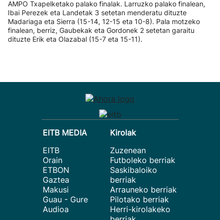
AMPO Txapelketako palako finalak. Larruzko palako finalean,
Ibai Perezek eta Landetak 3 setetan menderatu dituzte
Madariaga eta Sierra (15-14, 12-15 eta 10-8). Pala motzeko
finalean, berriz, Gaubekak eta Gordonek 2 setetan garaitu
dituzte Erik eta Olazabal (15-7 eta 15-11).
EITB MEDIA
Kirolak
EITB
Zuzenean
Orain
Futboleko berriak
ETBON
Saskibaloiko
Gaztea
berriak
Makusi
Arrauneko berriak
Guau - Gure
Pilotako berriak
Audioa
Herri-kirolakeko
berriak