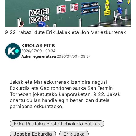
Herri-kirolak
Eskubaloia
9-22 irabazi dute Erik Jakak eta Jon Mariezkurrenak
Kirolak 360
KIROLAK EITB
2026/07/09 - 09:34
Azken eguneratzea
2026/07/09 - 09:34
Atletismoa
Mendi-lasterketak
Jakak eta Mariezkurrenak izan dira nagusi
Ezkurdia eta Gabirondoren aurka San Fermin
Kirol gehiago
Torneoan jokatutako kanporaketan: 9-22. Jakak
onartu du lan handia egin behar izan dutela
garaipena eskuratzeko.
"Helmuga"
Esku Pilotako Beste Lehiaketa Batzuk
Joseba Ezkurdia
Erik Jaka