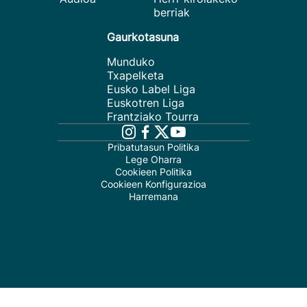
berriak
Gaurkotasuna
Munduko
Txapelketa
Eusko Label Liga
Euskotren Liga
Frantziako Tourra
Pribatutasun Politika
Lege Oharra
Cookieen Politika
Cookieen Konfigurazioa
Harremana