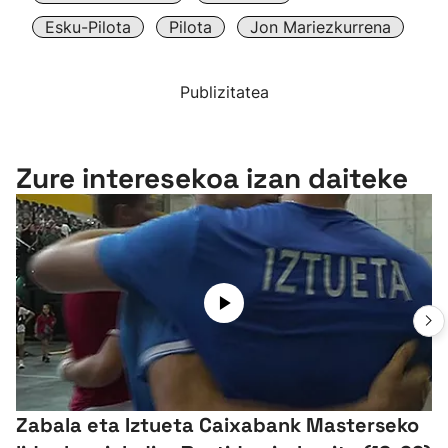
Esku-Pilota
Pilota
Jon Mariezkurrena
Publizitatea
Zure interesekoa izan daiteke
Zabala eta Iztueta Caixabank Masterseko