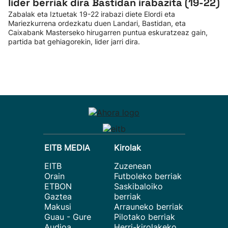
lider berriak dira Bastidan irabazita (19-22)
Zabalak eta Iztuetak 19-22 irabazi diete Elordi eta
Mariezkurrena ordezkatu duen Landari, Bastidan, eta
Caixabank Masterseko hirugarren puntua eskuratzeaz gain,
partida bat gehiagorekin, lider jarri dira.
EITB MEDIA
Kirolak
EITB
Zuzenean
Orain
Futboleko berriak
ETBON
Saskibaloiko
Gaztea
berriak
Makusi
Arrauneko berriak
Guau - Gure
Pilotako berriak
Audioa
Herri-kirolakeko