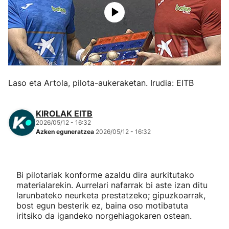
Herri-kirolak
Eskubaloia
Kirolak 360
Laso eta Artola, pilota-aukeraketan. Irudia: EITB
Atletismoa
KIROLAK EITB
2026/05/12 - 16:32
Mendi-lasterketak
Azken eguneratzea
2026/05/12 - 16:32
Kirol gehiago
Bi pilotariak konforme azaldu dira aurkitutako
"Helmuga"
materialarekin. Aurrelari nafarrak bi aste izan ditu
larunbateko neurketa prestatzeko; gipuzkoarrak,
bost egun besterik ez, baina oso motibatuta
iritsiko da igandeko norgehiagokaren ostean.