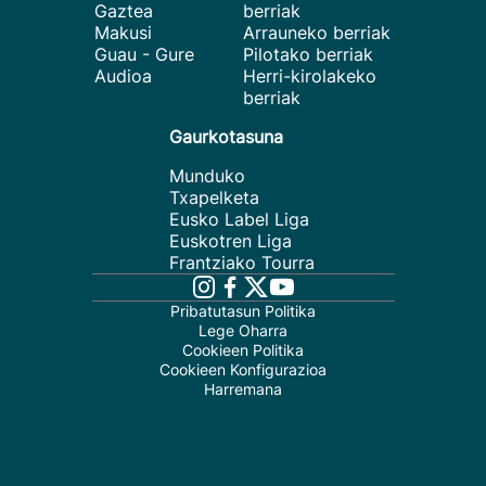
Gaztea
berriak
Makusi
Arrauneko berriak
Guau - Gure
Pilotako berriak
Audioa
Herri-kirolakeko
berriak
Gaurkotasuna
Munduko
Txapelketa
Eusko Label Liga
Euskotren Liga
Frantziako Tourra
Pribatutasun Politika
Lege Oharra
Cookieen Politika
Cookieen Konfigurazioa
Harremana