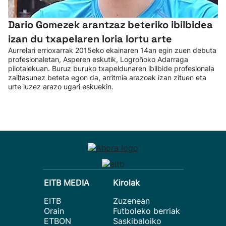
Dario Gomezek arantzaz beteriko ibilbidea
izan du txapelaren loria lortu arte
Aurrelari errioxarrak 2015eko ekainaren 14an egin zuen debuta
profesionaletan, Asperen eskutik, Logroñoko Adarraga
pilotalekuan. Buruz buruko txapeldunaren ibilbide profesionala
zailtasunez beteta egon da, arritmia arazoak izan zituen eta
urte luzez arazo ugari eskuekin.
EITB MEDIA
Kirolak
EITB
Zuzenean
Orain
Futboleko berriak
ETBON
Saskibaloiko