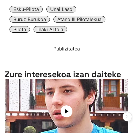
Esku-Pilota
Unai Laso
Buruz Burukoa
Atano III Pilotalekua
Pilota
Iñaki Artola
Publizitatea
Zure interesekoa izan daiteke