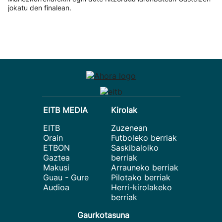
jokatu den finalean.
EITB MEDIA
Kirolak
EITB
Zuzenean
Orain
Futboleko berriak
ETBON
Saskibaloiko
Gaztea
berriak
Makusi
Arrauneko berriak
Guau - Gure
Pilotako berriak
Audioa
Herri-kirolakeko
berriak
Gaurkotasuna