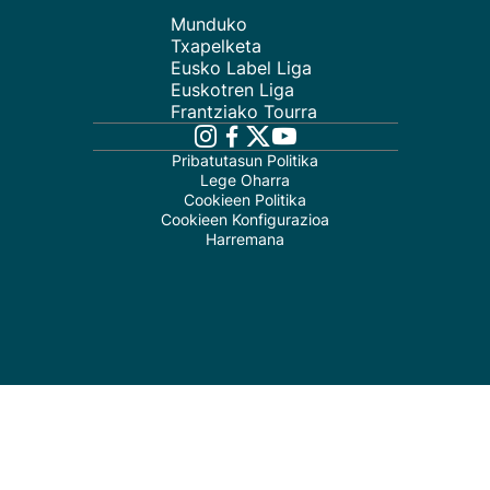
Munduko
Txapelketa
Eusko Label Liga
Euskotren Liga
Frantziako Tourra
Pribatutasun Politika
Lege Oharra
Cookieen Politika
Cookieen Konfigurazioa
Harremana