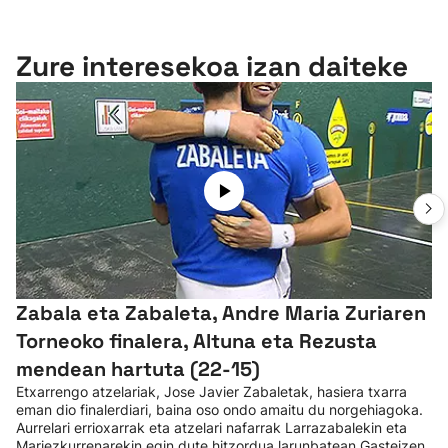
Zure interesekoa izan daiteke
Zabala eta Zabaleta, Andre Maria Zuriaren
Torneoko finalera, Altuna eta Rezusta
mendean hartuta (22-15)
Etxarrengo atzelariak, Jose Javier Zabaletak, hasiera txarra
eman dio finalerdiari, baina oso ondo amaitu du norgehiagoka.
Aurrelari errioxarrak eta atzelari nafarrak Larrazabalekin eta
Mariezkurrenarekin egin dute hitzordua larunbatean Gasteizen