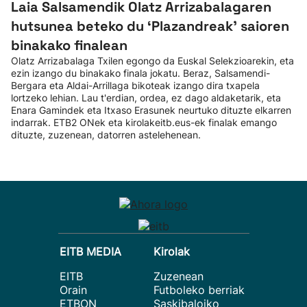
Laia Salsamendik Olatz Arrizabalagaren
hutsunea beteko du ‘Plazandreak' saioren
binakako finalean
Olatz Arrizabalaga Txilen egongo da Euskal Selekzioarekin, eta
ezin izango du binakako finala jokatu. Beraz, Salsamendi-
Bergara eta Aldai-Arrillaga bikoteak izango dira txapela
lortzeko lehian. Lau t'erdian, ordea, ez dago aldaketarik, eta
Enara Gamindek eta Itxaso Erasunek neurtuko dituzte elkarren
indarrak. ETB2 ONek eta kirolakeitb.eus-ek finalak emango
dituzte, zuzenean, datorren astelehenean.
EITB MEDIA
Kirolak
EITB
Zuzenean
Orain
Futboleko berriak
ETBON
Saskibaloiko