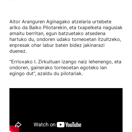
Aitor Aranguren Aginagako atzelaria urtebete
ariko da Baiko Pilotarekin, eta txapelketa nagusiak
amaitu berritan, egun batzuetako atsedena
hartuko du, ondoren udako torneoetan itzultzeko,
enpresak ohar labur baten bidez jakinarazi
duenez.
“Errioxako I. Zirkuituan izango naiz lehenengo, eta
ondoren, gainerako torneoetan egoteko lan
egingo dut”, azaldu du pilotariak.