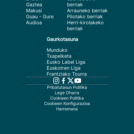
Gaztea
berriak
Makusi
Arrauneko berriak
Guau - Gure
Pilotako berriak
Audioa
Herri-kirolakeko
berriak
Gaurkotasuna
Munduko
Txapelketa
Eusko Label Liga
Euskotren Liga
Frantziako Tourra
Pribatutasun Politika
Lege Oharra
Cookieen Politika
Cookieen Konfigurazioa
Harremana