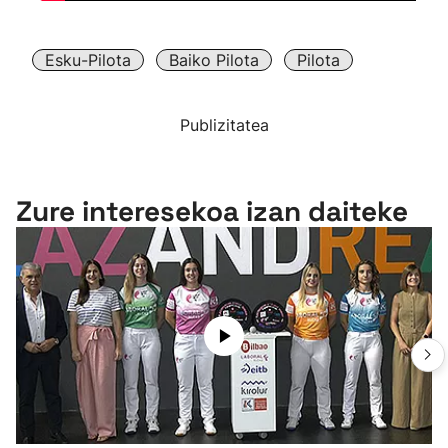
Esku-Pilota
Baiko Pilota
Pilota
Publizitatea
Zure interesekoa izan daiteke