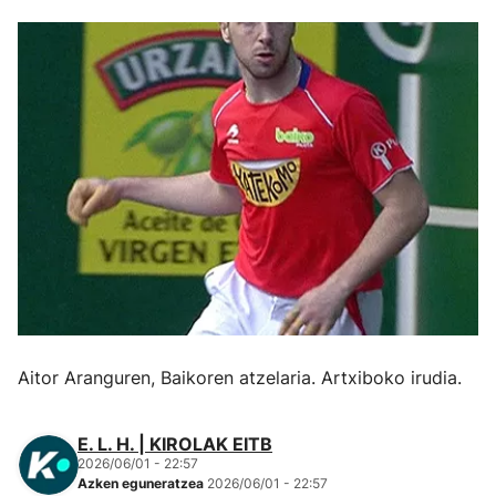
Herri-kirolak
Eskubaloia
Kirolak 360
Atletismoa
Mendi-lasterketak
Kirol gehiago
Aitor Aranguren, Baikoren atzelaria. Artxiboko irudia.
"Helmuga"
E. L. H. | KIROLAK EITB
2026/06/01 - 22:57
Azken eguneratzea
2026/06/01 - 22:57