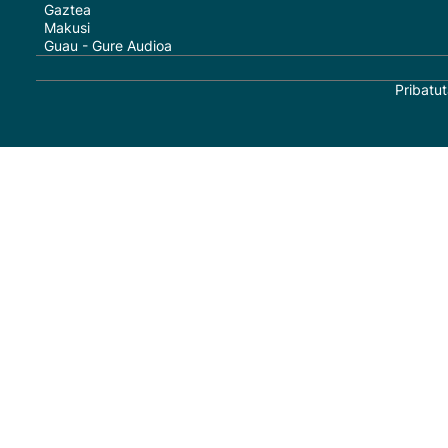
Gaztea
Makusi
Guau - Gure Audioa
Pribatut