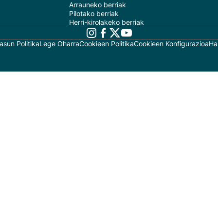
Arrauneko berriak
Pilotako berriak
Herri-kirolakeko berriak
asun Politika
Lege Oharra
Cookieen Politika
Cookieen Konfigurazioa
Ha