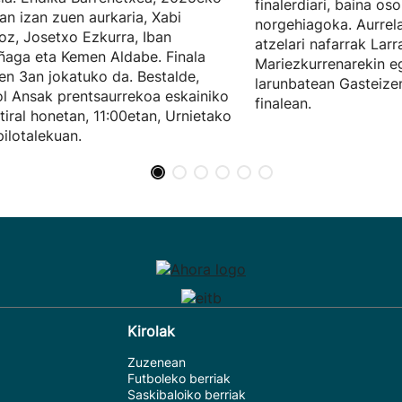
finalerdiari, baina o
ean izan zuen aurkaria, Xabi
norgehiagoka. Aurrela
oz, Josetxo Ezkurra, Iban
atzelari nafarrak Lar
ñaga eta Kemen Aldabe. Finala
Mariezkurrenarekin e
ren 3an jokatuko da. Bestalde,
larunbatean Gasteize
l Ansak prentsaurrekoa eskainiko
finalean.
tiral honetan, 11:00etan, Urnietako
pilotalekuan.
Kirolak
Zuzenean
Futboleko berriak
Saskibaloiko berriak