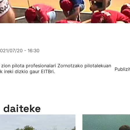
021/07/20 - 16:30
zion pilota profesionalari Zornotzako pilotalekuan
Publizi
 ireki dizkio gaur EITBri.
n daiteke