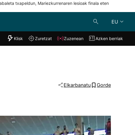
abaleta txapeldun, Mariezkurrenaren lesioak finala eten
EU
"Helmuga"
Klisk
Zuretzat
Zuzenean
Azken berriak
Klisk
Zuzenean
o
Zuretzat
Azken berria
Elkarbanatu
Gorde