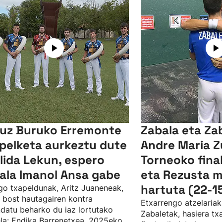
uz Buruko Erremonte
Zabala eta Za
pelketa aurkeztu dute
Andre Maria Z
llida Lekun, espero
Torneoko final
ala Imanol Ansa gabe
eta Rezusta 
hartuta (22-1
o txapeldunak, Aritz Juaneneak,
 bost hautagairen kontra
Etxarrengo atzelariak
datu beharko du iaz lortutako
Zabaletak, hasiera tx
la: Endika Barrenetxea, 2025eko