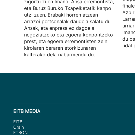
zigortu zuen Imanol Ansa erremontista,
final
eta Buruz Buruko Txapelketatik kanpo
Azpir
utzi zuen. Erabaki horren atzean
Larra
arrazoi pertsonalak daudela salatu du
urria
Ansak, eta enpresa ez dagoela
Imano
negoziatzeko eta egoera konpontzeko
du os
prest, eta egoera erremontisten zein
udal 
kirolaren beraren etorkizunaren
kalterako dela nabarmendu du.
EITB MEDIA
EITB
Orain
ETBON