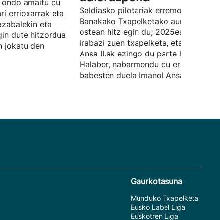
so ondo amaitu du
Saldiasko pilotariak erremonteko
ri errioxarrak eta
Banakako Txapelketako aurkezpenar
razabalekin eta
ostean hitz egin du; 2025ean, berak
gin dute hitzordua
irabazi zuen txapelketa, eta aurten
n jokatu den
Ansa II.ak ezingo du parte hartu.
Halaber, nabarmendu du erabat
babesten duela Imanol Ansa.
Gaurkotasuna
Munduko Txapelketa
Eusko Label Liga
Euskotren Liga