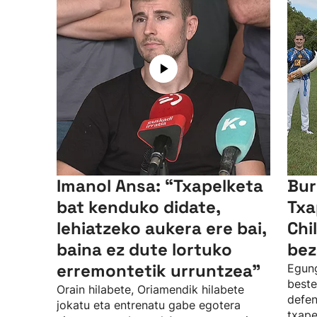
Imanol Ansa: “Txapelketa
Bur
bat kenduko didate,
Txa
lehiatzeko aukera ere bai,
Chi
baina ez dute lortuko
bez
erremontetik urruntzea"
Egung
beste
Orain hilabete, Oriamendik hilabete
defen
jokatu eta entrenatu gabe egotera
txape