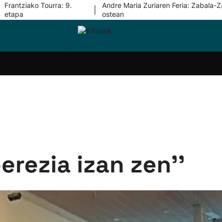
Frantziako Tourra: 9.
Andre Maria Zuriaren Feria: Zabala-Z
|
etapa
ostean
i-
Eskubaloia
Kirolak
Atletismoa
Mendi-
Kirol
lak
360
lasterketak
gehiag
Taldeak
olaritza
Lehiaketak
Zuzenean
i-
Kirol-
tzea
bideoak
l Herri
tira
erezia izan zen''