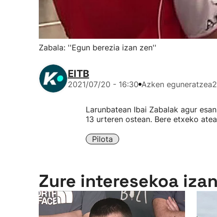
Zabala: ''Egun berezia izan zen''
EITB
2021/07/20 - 16:30
Azken eguneratzea
2
Larunbatean Ibai Zabalak agur esan 
13 urteren ostean. Bere etxeko ateak
Pilota
Zure interesekoa iza