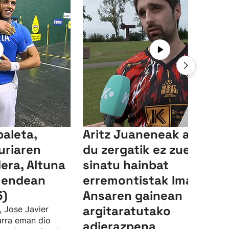
baleta,
Aritz Juaneneak azaldu
uriaren
du zergatik ez zuen
era, Altuna
sinatu hainbat
mendean
erremontistak Imanol
5)
Ansaren gainean
argitaratutako
, Jose Javier
arra eman dio
adierazpena