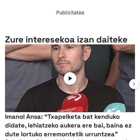
Publizitatea
Zure interesekoa izan daiteke
Imanol Ansa: “Txapelketa bat kenduko
didate, lehiatzeko aukera ere bai, baina ez
dute lortuko erremontetik urruntzea"