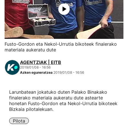
Herri-kirolak
Eskubaloia
Kirolak 360
Fusto-Gordon eta Nekol-Urrutia bikoteek finalerako
materiala aukeratu dute
Atletismoa
AGENTZIAK | EITB
2019/01/08 - 16:56
Mendi-lasterketak
Azken eguneratzea
2019/01/08 - 16:56
Kirol gehiago
Larunbatean jokatuko duten Palako Binakako
finalerako materiala aukeratu dute astearte
"Helmuga"
honetan Fusto-Gordon eta Nekol-Urrutia bikoteek
Bizkaia pilotalekuan.
Pilota