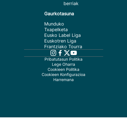
berriak
Gaurkotasuna
Munduko
Txapelketa
Eusko Label Liga
Euskotren Liga
Frantziako Tourra
Pribatutasun Politika
Lege Oharra
Cookieen Politika
Cookieen Konfigurazioa
Harremana