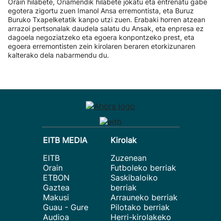
Orain hilabete, Oriamendik hilabete jokatu eta entrenatu gabe
egotera zigortu zuen Imanol Ansa erremontista, eta Buruz
Buruko Txapelketatik kanpo utzi zuen. Erabaki horren atzean
arrazoi pertsonalak daudela salatu du Ansak, eta enpresa ez
dagoela negoziatzeko eta egoera konpontzeko prest, eta
egoera erremontisten zein kirolaren beraren etorkizunaren
kalterako dela nabarmendu du.
EITB MEDIA
Kirolak
EITB
Zuzenean
Orain
Futboleko berriak
ETBON
Saskibaloiko
Gaztea
berriak
Makusi
Arrauneko berriak
Guau - Gure
Pilotako berriak
Audioa
Herri-kirolakeko