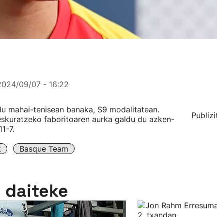
2024/09/07 - 16:22
u mahai-tenisean banaka, S9 modalitatean.
Publizi
eskuratzeko faboritoaren aurka galdu du azken-
11-7.
k
Basque Team
n daiteke