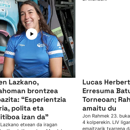
en Lazkano,
Lucas Herbert 
ahoman brontzea
Erresuma Batu
bazita: “Esperientzia
Torneoan; Ra
ria, polita eta
amaitu du
itiboa izan da"
Jon Rahmek 23. bukat
4 kolperekin. LIV liga
Lazkano etxean da iragan
emaitzarik txarrena d