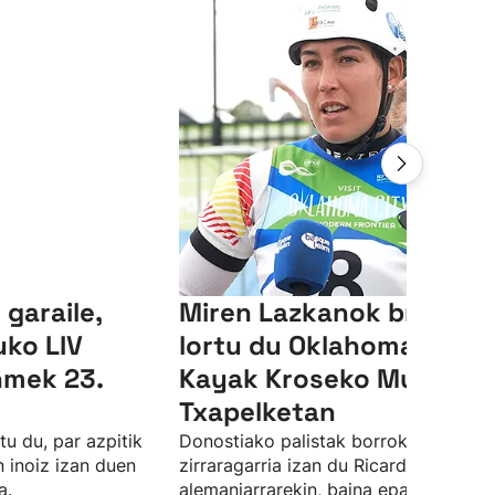
garaile,
Miren Lazkanok brontze
ko LIV
lortu du Oklahomako
hmek 23.
Kayak Kroseko Munduk
Txapelketan
u du, par azpitik
Donostiako palistak borroka
n inoiz izan duen
zirraragarria izan du Ricarda Funk
a.
alemaniarrarekin, baina epaileek