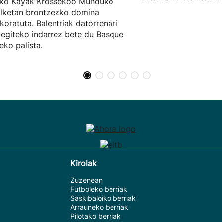
ako Kayak Krossekoo Munduko
lketan brontzezko domina
ikoratuta. Balentriak datorrenari
 egiteko indarrez bete du Basque
ko palista.
Kirolak
Zuzenean
Futboleko berriak
Saskibaloiko berriak
Arrauneko berriak
Pilotako berriak