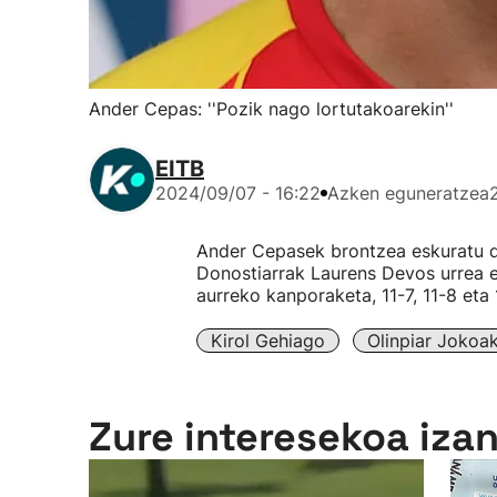
Ander Cepas: ''Pozik nago lortutakoarekin''
EITB
2024/09/07 - 16:22
Azken eguneratzea
Ander Cepasek brontzea eskuratu d
Donostiarrak Laurens Devos urrea 
aurreko kanporaketa, 11-7, 11-8 eta 
Kirol Gehiago
Olinpiar Jokoa
Zure interesekoa iza