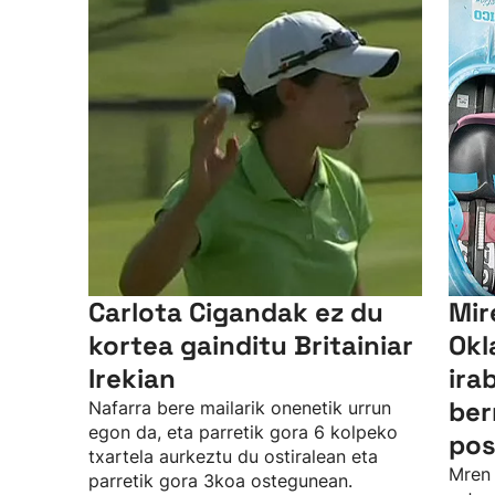
Carlota Cigandak ez du
Mir
kortea gainditu Britainiar
Okl
Irekian
ira
ber
Nafarra bere mailarik onenetik urrun
egon da, eta parretik gora 6 kolpeko
pos
txartela aurkeztu du ostiralean eta
Mren 
parretik gora 3koa ostegunean.