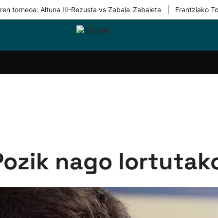
|
ren torneoa: Altuna III-Rezusta vs Zabala-Zabaleta
Frantziako To
i-
Eskubaloia
Kirolak
Atletismoa
Mendi-
Kirol
lak
360
lasterketak
gehiag
Taldeak
olaritza
Lehiaketak
Zuzenean
i-
Kirol-
tzea
bideoak
l Herri
tira
Pozik nago lortutako