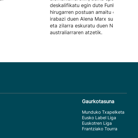
deskalifikatu egin dute Funk. Lazkan
hirugarren postuan amaitu du, urrea
irabazi duen Alena Marx suitzarraren
eta zilarra eskuratu duen Noemie Fox
australiarraren atzetik.
Gaurkotasuna
Munduko Txapelketa
Eusko Label Liga
Euskotren Liga
Frantziako Tourra