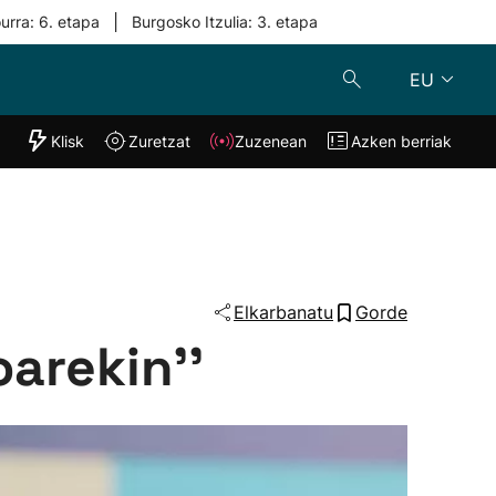
|
urra: 6. etapa
Burgosko Itzulia: 3. etapa
EU
"Helmuga"
Klisk
Zuretzat
Zuzenean
Azken berriak
Klisk
Zuzenean
o
Zuretzat
Azken berria
Elkarbanatu
Gorde
arekin''