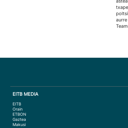
aste
txape
polts
aurre
Teame
EITB MEDIA
EITB
Orain
ETBON
Gaztea
Makusi