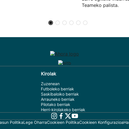
Teameko palista.
Kirolak
Zuzenean
Futboleko berriak
Saskibaloiko berriak
Arrauneko berriak
Pilotako berriak
Herri-kirolakeko berriak
asun Politika
Lege Oharra
Cookieen Politika
Cookieen Konfigurazioa
Ha