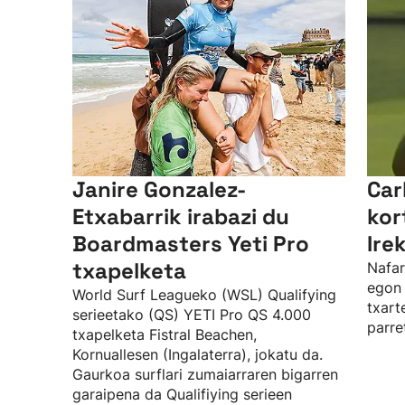
Janire Gonzalez-
Car
Etxabarrik irabazi du
kor
Boardmasters Yeti Pro
Ire
txapelketa
Nafar
egon 
World Surf Leagueko (WSL) Qualifying
txart
serieetako (QS) YETI Pro QS 4.000
parre
txapelketa Fistral Beachen,
Kornuallesen (Ingalaterra), jokatu da.
Gaurkoa surflari zumaiarraren bigarren
garaipena da Qualifiying serieen