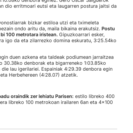
 1:10.08ko denbora eginez. Gero Oscar Salguerok
n dio erritmoari eutsi eta laugarren postura jaitsi da
 Donostiarrak bizkar estiloa utzi eta tximeleta
 bezain ondo aritu da, maila bikaina erakutsiz.
Postu
bi 100 metrotara iristean.
Gipuzkoarrari esker,
ra igo da eta zilarrezko domina eskuratu, 3:25.54ko
 egin duen azkena eta taldeak podiumean jarraitzea
ko 30.38ko denborak eta bigarreneko 1:03.85ko
die lau igerilariei. Espainiak 4:29.39 denbora egin
 eta Herbehereen (4:28.07) atzetik.
adu oraindik zer lehiatu Parisen:
estilo libreko 400
 era libreko 100 metrokoan irailaren 6an eta 4x100