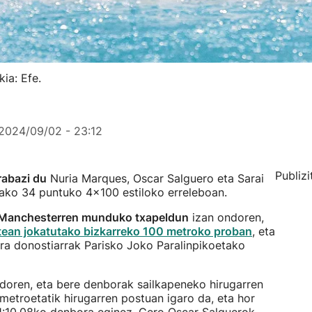
kia: Efe.
2024/09/02 - 23:12
Publizi
rabazi du
Nuria Marques, Oscar Salguero eta Sarai
tako 34 puntuko 4x100 estiloko erreleboan.
Manchesterren munduko txapeldun
izan ondoren,
atean jokatutako bizkarreko 100 metroko proban
, eta
 dira donostiarrak Parisko Joko Paralinpikoetako
ndoren, eta bere denborak sailkapeneko hirugarren
 metroetatik hirugarren postuan igaro da, eta hor