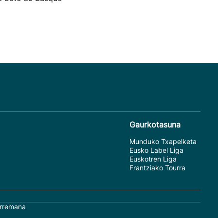
Gaurkotasuna
Munduko Txapelketa
Eusko Label Liga
Euskotren Liga
Frantziako Tourra
rremana