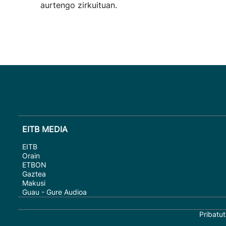
aurtengo zirkuituan.
EITB MEDIA
EITB
Orain
ETBON
Gaztea
Makusi
Guau - Gure Audioa
Pribatut