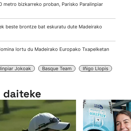
00 metro bizkarreko proban, Parisko Paralinpiar
rek beste brontze bat eskuratu dute Madeirako
 domina lortu du Madeirako Europako Txapelketan
linpiar Jokoak
Basque Team
Iñigo Llopis
n daiteke