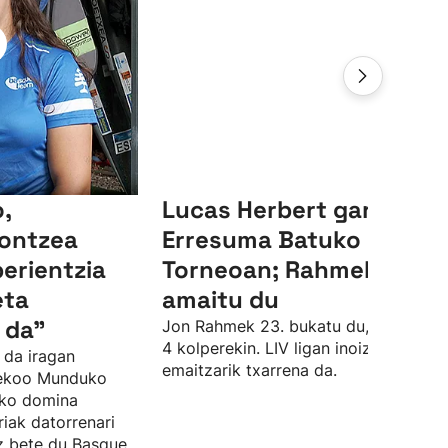
,
Lucas Herbert garaile,
ontzea
Erresuma Batuko LIV
perientzia
Torneoan; Rahmek 23.
eta
amaitu du
 da"
Jon Rahmek 23. bukatu du, par azpiti
4 kolperekin. LIV ligan inoiz izan due
 da iragan
emaitzarik txarrena da.
sekoo Munduko
zko domina
riak datorrenari
ez bete du Basque