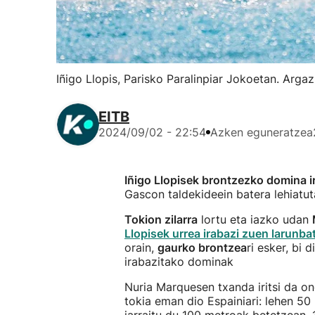
Iñigo Llopis, Parisko Paralinpiar Jokoetan. Argaz
EITB
2024/09/02 - 22:54
Azken eguneratzea
Iñigo Llopisek brontzezko domina i
Gascon taldekideein batera lehiatu
Tokion zilarra
lortu eta iazko udan
Llopisek urrea irabazi zuen larunb
orain,
gaurko brontzea
ri esker, bi
irabazitako dominak
Nuria Marquesen txanda iritsi da o
tokia eman dio Espainiari: lehen 50