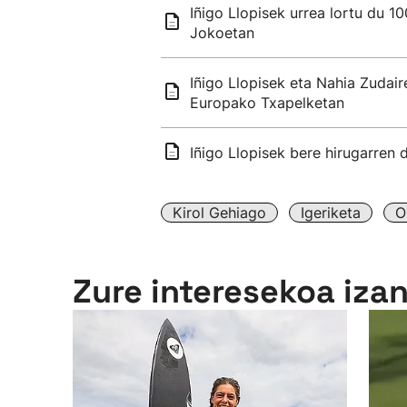
Iñigo Llopisek urrea lortu du 1
Jokoetan
Iñigo Llopisek eta Nahia Zudai
Europako Txapelketan
Iñigo Llopisek bere hirugarren
Kirol Gehiago
Igeriketa
O
Zure interesekoa iza