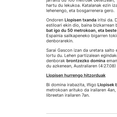
jarraitu du 100 metroak betetzean,
hartu du lekukoa. Katalanak ezin iza
lehenengo, eta bosgarrenera gero.
Ondoren
Llopisen txanda
iritsi da.
estiloari ekin dio, baina bizkarrean
bat igo du 50 metrokoan, eta beste 
Espainia sailkapeneko bigarren toki
denborarekin.
Sarai Gascon izan da uretara salto
lortu du. Lehen partizalean eginda
denborak
brontzezko domina
eman 
du azkenean, Australiaren (4:27.08)
Llopisen hurrengo hitzorduak
Bi domina irabazita, Iñigo
Llopisek b
metrokoan arituko da irailaren 4an,
libreetan irailaren 7an.