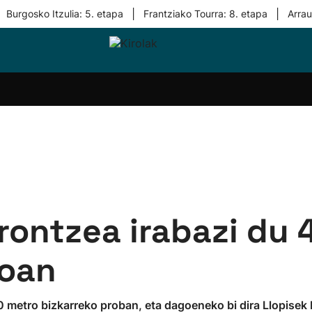
|
|
Burgosko Itzulia: 5. etapa
Frantziako Tourra: 8. etapa
Arra
i-
Eskubaloia
Kirolak
Atletismoa
Mendi-
Kirol
lak
360
lasterketak
gehiag
Taldeak
olaritza
Lehiaketak
Zuzenean
i-
Kirol-
tzea
bideoak
l Herri
tira
brontzea irabazi du
boan
0 metro bizkarreko proban, eta dagoeneko bi dira Llopisek 