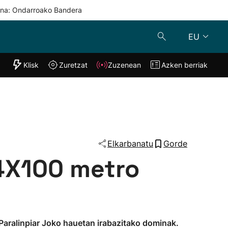
una: Ondarroako Bandera
EU
"Helmuga"
Klisk
Zuretzat
Zuzenean
Azken berriak
Klisk
Zuzenean
o
Zuretzat
Azken berria
Elkarbanatu
Gorde
 4X100 metro
Paralinpiar Joko hauetan irabazitako dominak.