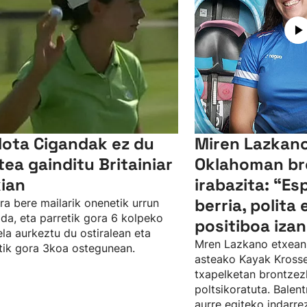
lota Cigandak ez du
Miren Lazkano
tea gainditu Britainiar
Oklahoman br
kian
irabazita: “Es
berria, polita 
ra bere mailarik onenetik urrun
da, eta parretik gora 6 kolpeko
positiboa izan
ela aurkeztu du ostiralean eta
Mren Lazkano etxean
tik gora 3koa ostegunean.
asteako Kayak Kros
txapelketan brontze
poltsikoratuta. Balent
aurre egiteko indarr