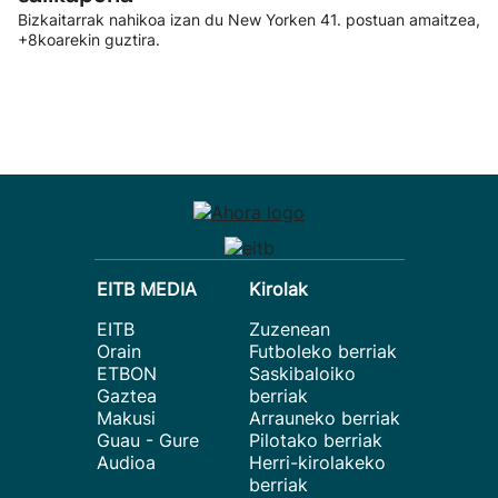
Bizkaitarrak nahikoa izan du New Yorken 41. postuan amaitzea,
+8koarekin guztira.
EITB MEDIA
Kirolak
EITB
Zuzenean
Orain
Futboleko berriak
ETBON
Saskibaloiko
Gaztea
berriak
Makusi
Arrauneko berriak
Guau - Gure
Pilotako berriak
Audioa
Herri-kirolakeko
berriak