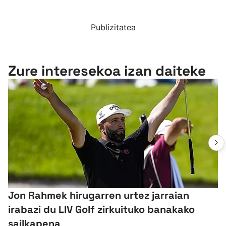
Publizitatea
Zure interesekoa izan daiteke
Jon Rahmek hirugarren urtez jarraian
irabazi du LIV Golf zirkuituko banakako
sailkapena