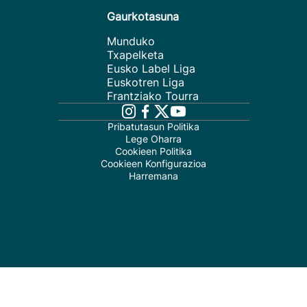
Gaurkotasuna
Munduko
Txapelketa
Eusko Label Liga
Euskotren Liga
Frantziako Tourra
Pribatutasun Politika
Lege Oharra
Cookieen Politika
Cookieen Konfigurazioa
Harremana