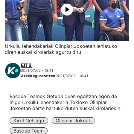
Herri-kirolak
Eskubaloia
Kirolak 360
Urkullu lehendakariak Olinpiar Jokoetan lehiatuko
diren euskal kirolariak agurtu ditu
Atletismoa
EITB
2021/07/02 - 18:41
Mendi-lasterketak
Azken eguneratzea
2021/07/02 - 18:41
Kirol gehiago
Basque Teamek Getxon duen egoitzan egon da
Iñigo Urkullu lehendakaria Tokioko Olinpiar
"Helmuga"
Jokoetan parte hartuko duten euskal kirolariekin.
Kirol Gehiago
Olinpiar Jokoak
Basque Team