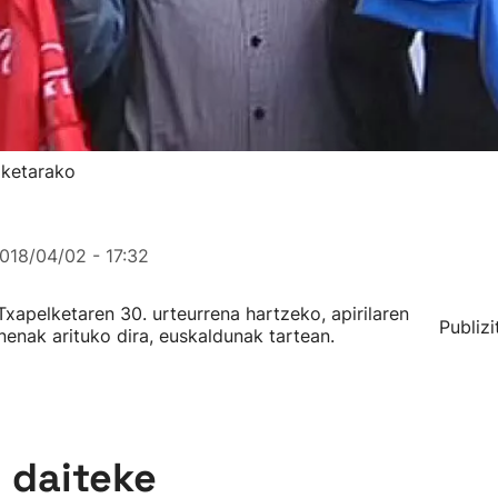
lketarako
018/04/02 - 17:32
xapelketaren 30. urteurrena hartzeko, apirilaren
Publizi
nenak arituko dira, euskaldunak tartean.
n daiteke