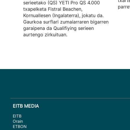
txart
serieetako (QS) YETI Pro QS 4.000
parre
txapelketa Fistral Beachen,
Kornuallesen (Ingalaterra), jokatu da.
Gaurkoa surflari zumaiarraren bigarren
garaipena da Qualifiying serieen
aurtengo zirkuituan.
EITB MEDIA
EITB
Orain
ETBON