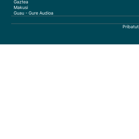
Gaztea
Makusi
Guau - Gure Audioa
Pribatut