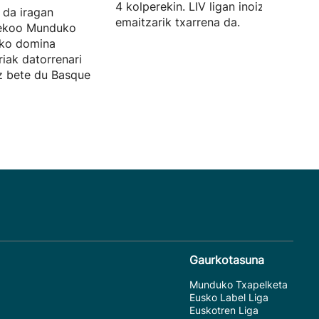
4 kolperekin. LIV ligan inoiz izan due
 da iragan
emaitzarik txarrena da.
sekoo Munduko
zko domina
riak datorrenari
ez bete du Basque
Gaurkotasuna
Munduko Txapelketa
Eusko Label Liga
Euskotren Liga