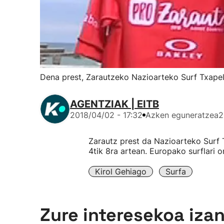
Dena prest, Zarautzeko Nazioarteko Surf Txape
AGENTZIAK | EITB
2018/04/02 - 17:32
Azken eguneratzea
2
Zarautz prest da Nazioarteko Surf T
4tik 8ra artean. Europako surflari o
Kirol Gehiago
Surfa
Zure interesekoa iza