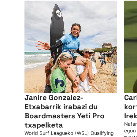
Janire Gonzalez-
Car
Etxabarrik irabazi du
kor
Boardmasters Yeti Pro
Ire
txapelketa
Nafar
egon 
World Surf Leagueko (WSL) Qualifying