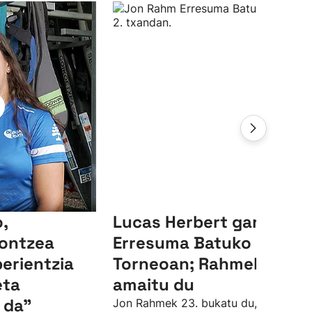
,
Lucas Herbert garaile,
ontzea
Erresuma Batuko LIV
perientzia
Torneoan; Rahmek 23.
eta
amaitu du
 da"
Jon Rahmek 23. bukatu du, par azpiti