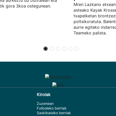
ela aurkeztu du ostiralean eta
Mren Lazkano etxean
tik gora 3koa ostegunean.
asteako Kayak Kros
txapelketan brontze
poltsikoratuta. Balent
aurre egiteko indarr
Teameko palista.
Kirolak
Zuzenean
Futboleko berriak
Saskibaloiko berriak