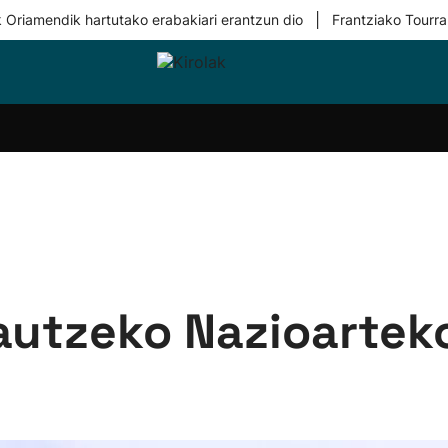
|
 Oriamendik hartutako erabakiari erantzun dio
Frantziako Tourra
i-
Eskubaloia
Kirolak
Atletismoa
Mendi-
Kirol
lak
360
lasterketak
gehiag
Taldeak
olaritza
Lehiaketak
Zuzenean
i-
Kirol-
tzea
bideoak
l Herri
tira
autzeko Nazioartek