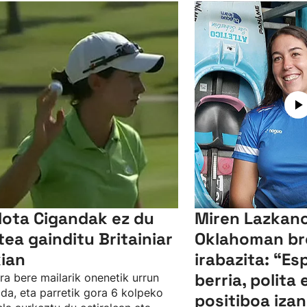
lota Cigandak ez du
Miren Lazkano
tea gainditu Britainiar
Oklahoman br
kian
irabazita: “Es
berria, polita 
ra bere mailarik onenetik urrun
da, eta parretik gora 6 kolpeko
positiboa izan