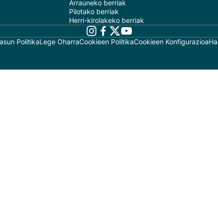
Arrauneko berriak
Pilotako berriak
Herri-kirolakeko berriak
asun Politika
Lege Oharra
Cookieen Politika
Cookieen Konfigurazioa
Ha