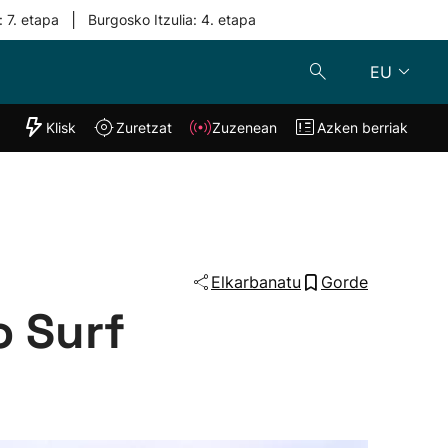
|
: 7. etapa
Burgosko Itzulia: 4. etapa
EU
"Helmuga"
Klisk
Zuretzat
Zuzenean
Azken berriak
Klisk
Zuzenean
o
Zuretzat
Azken berria
Elkarbanatu
Gorde
o Surf