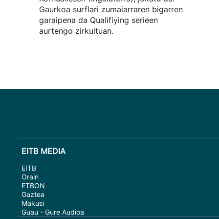
Gaurkoa surflari zumaiarraren bigarren
garaipena da Qualifiying serieen
aurtengo zirkuituan.
EITB MEDIA
EITB
Orain
ETBON
Gaztea
Makusi
Guau - Gure Audioa