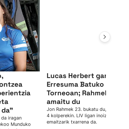
,
Lucas Herbert garaile,
ontzea
Erresuma Batuko LIV
perientzia
Torneoan; Rahmek 23.
eta
amaitu du
 da"
Jon Rahmek 23. bukatu du, par azpiti
4 kolperekin. LIV ligan inoiz izan due
 da iragan
emaitzarik txarrena da.
sekoo Munduko