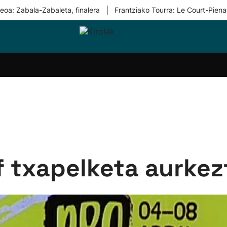
|
eoa: Zabala-Zabaleta, finalera
Frantziako Tourra: Le Court-Piena
i-
Eskubaloia
Kirolak
Atletismoa
Mendi-
Kirol
lak
360
lasterketak
gehiag
Taldeak
olaritza
Lehiaketak
Zuzenean
i-
Kirol-
tzea
bideoak
l Herri
tira
f txapelketa aurkez