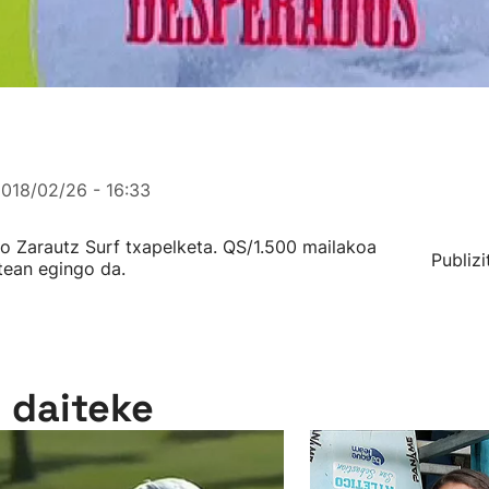
018/02/26 - 16:33
o Zarautz Surf txapelketa. QS/1.500 mailakoa
Publizi
rtean egingo da.
n daiteke