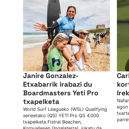
Janire Gonzalez-
Car
Etxabarrik irabazi du
kor
Boardmasters Yeti Pro
Ire
txapelketa
Nafar
egon 
World Surf Leagueko (WSL) Qualifying
txart
serieetako (QS) YETI Pro QS 4.000
parre
txapelketa Fistral Beachen,
Kornuallesen (Ingalaterra), jokatu da.