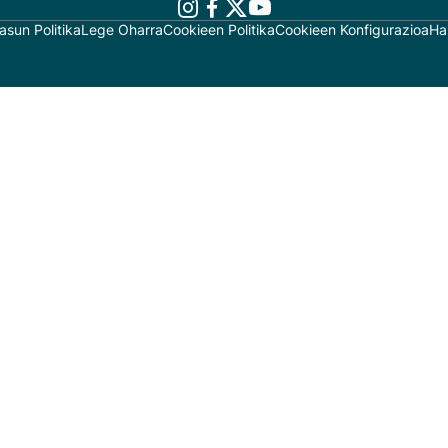
asun Politika
Lege Oharra
Cookieen Politika
Cookieen Konfigurazioa
Ha