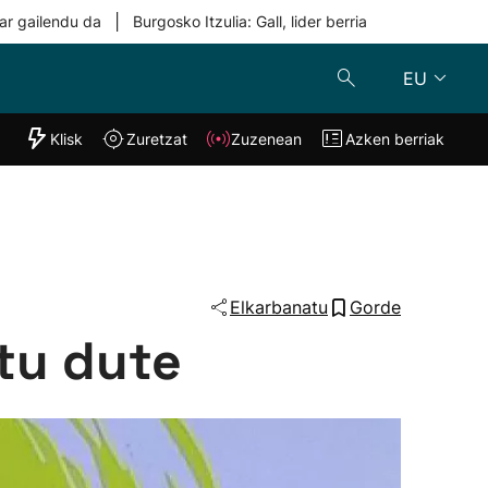
|
ar gailendu da
Burgosko Itzulia: Gall, lider berria
EU
"Helmuga"
Klisk
Zuretzat
Zuzenean
Azken berriak
Klisk
Zuzenean
o
Zuretzat
Azken berria
Elkarbanatu
Gorde
tu dute