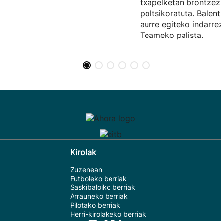
txapelketan brontze
poltsikoratuta. Balent
aurre egiteko indarr
Teameko palista.
Kirolak
Zuzenean
Futboleko berriak
Saskibaloiko berriak
Arrauneko berriak
Pilotako berriak
Herri-kirolakeko berriak