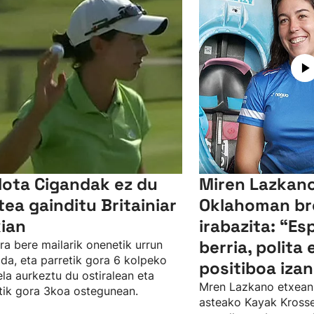
lota Cigandak ez du
Miren Lazkano
tea gainditu Britainiar
Oklahoman br
kian
irabazita: “Es
berria, polita 
ra bere mailarik onenetik urrun
da, eta parretik gora 6 kolpeko
positiboa izan
ela aurkeztu du ostiralean eta
Mren Lazkano etxean
tik gora 3koa ostegunean.
asteako Kayak Kros