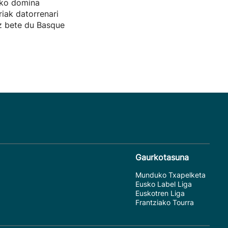
zko domina
riak datorrenari
ez bete du Basque
Gaurkotasuna
Munduko Txapelketa
Eusko Label Liga
Euskotren Liga
Frantziako Tourra