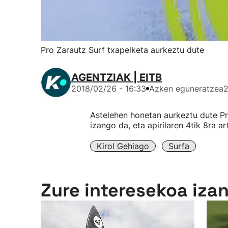
Pro Zarautz Surf txapelketa aurkeztu dute
AGENTZIAK | EITB
2018/02/26 - 16:33
Azken eguneratzea
2
Astelehen honetan aurkeztu dute Pr
izango da, eta apirilaren 4tik 8ra a
Kirol Gehiago
Surfa
Zure interesekoa iza