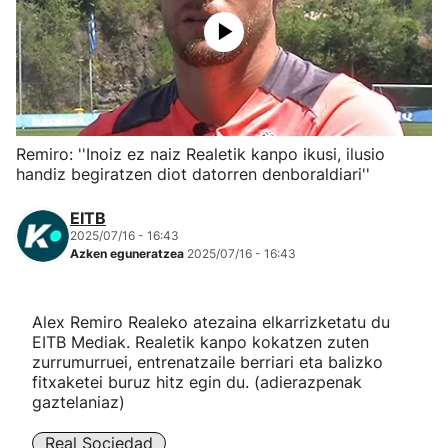
Herri-kirolak
Eskubaloia
Kirolak 360
Remiro: ''Inoiz ez naiz Realetik kanpo ikusi, ilusio
handiz begiratzen diot datorren denboraldiari''
Atletismoa
EITB
2025/07/16 - 16:43
Mendi-lasterketak
Azken eguneratzea
2025/07/16 - 16:43
Kirol gehiago
Alex Remiro Realeko atezaina elkarrizketatu du
EITB Mediak. Realetik kanpo kokatzen zuten
"Helmuga"
zurrumurruei, entrenatzaile berriari eta balizko
fitxaketei buruz hitz egin du. (adierazpenak
gaztelaniaz)
Real Sociedad