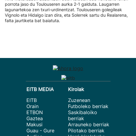
porrota jaso du Toulouseren aurka 2-1 galduta. Laugarren
lagunartekoa zen txuri-urdinentzat. Toulouseren golegileak
Vignolo eta Hidalgo izan dira, eta Solerrek sartu du Realarena,
falta jaurtiketa bat baiatuta.
EITB MEDIA
Kirolak
EITB
Zuzenean
Orain
Futboleko berriak
ETBON
Saskibaloiko
Gaztea
berriak
Makusi
Arrauneko berriak
Guau - Gure
Pilotako berriak