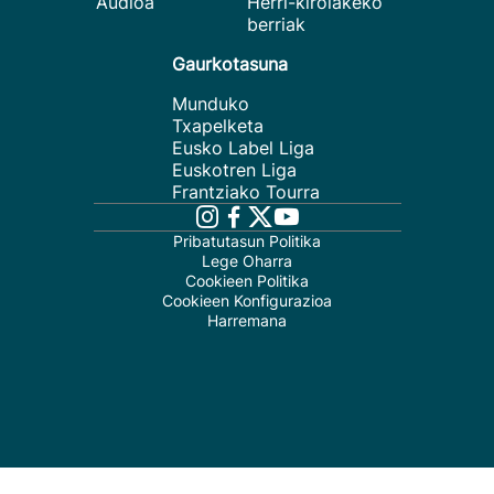
Audioa
Herri-kirolakeko
berriak
Gaurkotasuna
Munduko
Txapelketa
Eusko Label Liga
Euskotren Liga
Frantziako Tourra
Pribatutasun Politika
Lege Oharra
Cookieen Politika
Cookieen Konfigurazioa
Harremana