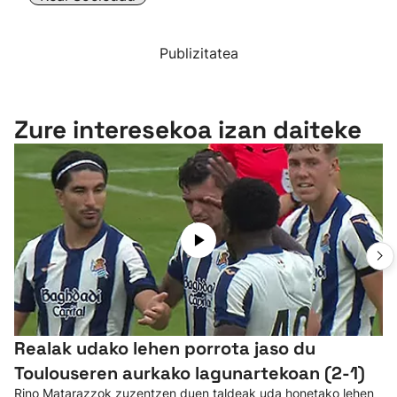
Publizitatea
Zure interesekoa izan daiteke
Realak udako lehen porrota jaso du
Toulouseren aurkako lagunartekoan (2-1)
Rino Matarazzok zuzentzen duen taldeak uda honetako lehen