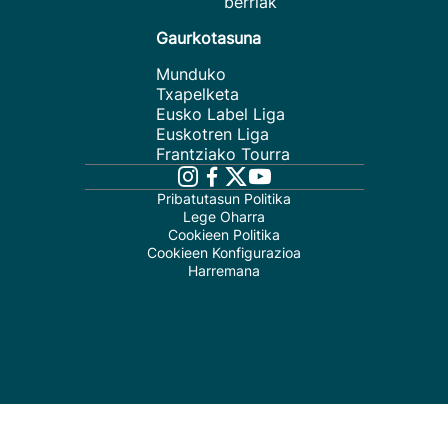
berriak
Gaurkotasuna
Munduko
Txapelketa
Eusko Label Liga
Euskotren Liga
Frantziako Tourra
Pribatutasun Politika
Lege Oharra
Cookieen Politika
Cookieen Konfigurazioa
Harremana