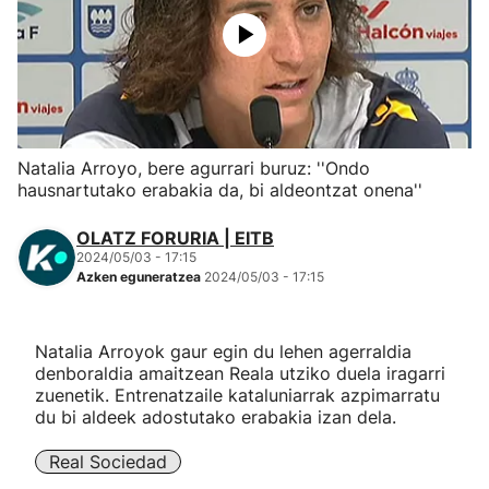
Herri-kirolak
Eskubaloia
Kirolak 360
Natalia Arroyo, bere agurrari buruz: ''Ondo
hausnartutako erabakia da, bi aldeontzat onena''
Atletismoa
OLATZ FORURIA | EITB
2024/05/03 - 17:15
Mendi-lasterketak
Azken eguneratzea
2024/05/03 - 17:15
Kirol gehiago
Natalia Arroyok gaur egin du lehen agerraldia
denboraldia amaitzean Reala utziko duela iragarri
"Helmuga"
zuenetik. Entrenatzaile kataluniarrak azpimarratu
du bi aldeek adostutako erabakia izan dela.
Real Sociedad