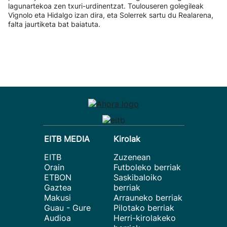
lagunartekoa zen txuri-urdinentzat. Toulouseren golegileak
Vignolo eta Hidalgo izan dira, eta Solerrek sartu du Realarena,
falta jaurtiketa bat baiatuta.
EITB MEDIA
Kirolak
EITB
Zuzenean
Orain
Futboleko berriak
ETBON
Saskibaloiko
Gaztea
berriak
Makusi
Arrauneko berriak
Guau - Gure
Pilotako berriak
Audioa
Herri-kirolakeko