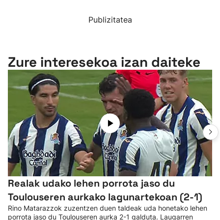
Publizitatea
Zure interesekoa izan daiteke
Realak udako lehen porrota jaso du
Toulouseren aurkako lagunartekoan (2-1)
Rino Matarazzok zuzentzen duen taldeak uda honetako lehen
porrota jaso du Toulouseren aurka 2-1 galduta. Laugarren