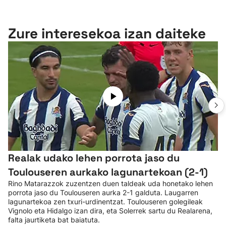
Zure interesekoa izan daiteke
Realak udako lehen porrota jaso du
Toulouseren aurkako lagunartekoan (2-1)
Rino Matarazzok zuzentzen duen taldeak uda honetako lehen
porrota jaso du Toulouseren aurka 2-1 galduta. Laugarren
lagunartekoa zen txuri-urdinentzat. Toulouseren golegileak
Vignolo eta Hidalgo izan dira, eta Solerrek sartu du Realarena,
falta jaurtiketa bat baiatuta.