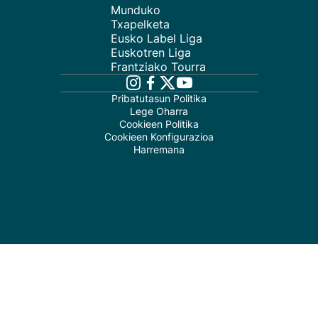
Munduko
Txapelketa
Eusko Label Liga
Euskotren Liga
Frantziako Tourra
Pribatutasun Politika
Lege Oharra
Cookieen Politika
Cookieen Konfigurazioa
Harremana