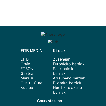
EITB MEDIA
Kirolak
EITB
Zuzenean
Orain
Futboleko berriak
ETBON
Saskibaloiko
Gaztea
berriak
Makusi
Arrauneko berriak
Guau - Gure
Pilotako berriak
Audioa
Herri-kirolakeko
berriak
Gaurkotasuna