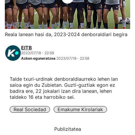
Herri-kirolak
Eskubaloia
Reala lanean hasi da, 2023-2024 denboraldiari begira
Kirolak 360
EITB
2023/07/18 - 22:58
Azken eguneratzea
2023/07/18 - 22:58
Atletismoa
Mendi-lasterketak
Talde txuri-urdinak denboraldiaurreko lehen lan
saioa egin du Zubietan. Guzti-guztiak egon ez
badira ere, 22 jokalari izan dira lanean, lehen
Kirol gehiago
taldeko 16 eta harrobiko sei.
"Helmuga"
Real Sociedad
Emakume Kirolariak
Publizitatea