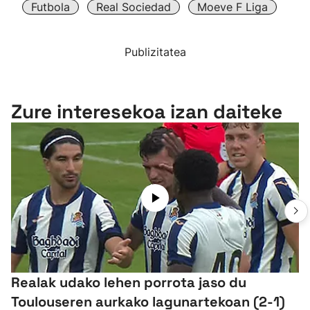
Futbola
Real Sociedad
Moeve F Liga
Publizitatea
Zure interesekoa izan daiteke
Realak udako lehen porrota jaso du
Toulouseren aurkako lagunartekoan (2-1)