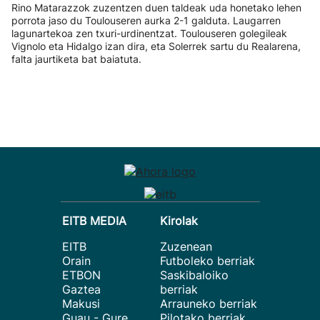
Rino Matarazzok zuzentzen duen taldeak uda honetako lehen
porrota jaso du Toulouseren aurka 2-1 galduta. Laugarren
lagunartekoa zen txuri-urdinentzat. Toulouseren golegileak
Vignolo eta Hidalgo izan dira, eta Solerrek sartu du Realarena,
falta jaurtiketa bat baiatuta.
EITB MEDIA
Kirolak
EITB
Zuzenean
Orain
Futboleko berriak
ETBON
Saskibaloiko
Gaztea
berriak
Makusi
Arrauneko berriak
Guau - Gure
Pilotako berriak