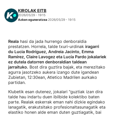
KIROLAK EITB
2026/05/29 - 19:15
Azken eguneratzea
2026/05/29 - 19:15
Reala
hasi da jada hurrengo denboraldia
prestatzen. Horrela, talde txuri-urdinak
iragarri
du Lucia Rodríguez, Andreia Jacinto, Emma
Ramírez, Claire Lavogez eta Lucía Pardo jokalariek
ez dutela datorren denboraldian taldean
jarraituko.
Bost dira guztira bajak, eta merezitako
agurra jasotzeko aukera izango dute igandean
Zubietan, 12:30ean, Atletico Madrilen aurkako
partidan.
Klubetik esan dutenez, jokalari "guztiak izan dira
talde hau indartu duen ibilbide kolektibo baten
parte. Realak eskerrak eman nahi dizkie egindako
lanagatik, erakutsitako profesionaltasunagatik eta
elastiko honen alde eman duten guztiagatik, bai