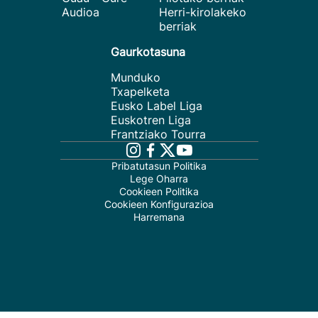
Audioa
Herri-kirolakeko
berriak
Gaurkotasuna
Munduko
Txapelketa
Eusko Label Liga
Euskotren Liga
Frantziako Tourra
Pribatutasun Politika
Lege Oharra
Cookieen Politika
Cookieen Konfigurazioa
Harremana