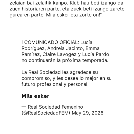
zelaian bai zelaitik kanpo. Klub hau beti izango da
zuen historiaren parte, eta zuek beti izango zarete
gurearen parte. Mila esker eta zorte on!".
ℹ️ COMUNICADO OFICIAL: Lucía
Rodríguez, Andreia Jacinto, Emma
Ramírez, Claire Lavogez y Lucía Pardo
no continuarán la próxima temporada.
La Real Sociedad les agradece su
compromiso, y les desea lo mejor en su
futuro profesional y personal.
𝗠𝗶𝗹𝗮 𝗲𝘀𝗸𝗲𝗿
— Real Sociedad Femenino
(@RealSociedadFEM)
May 29, 2026