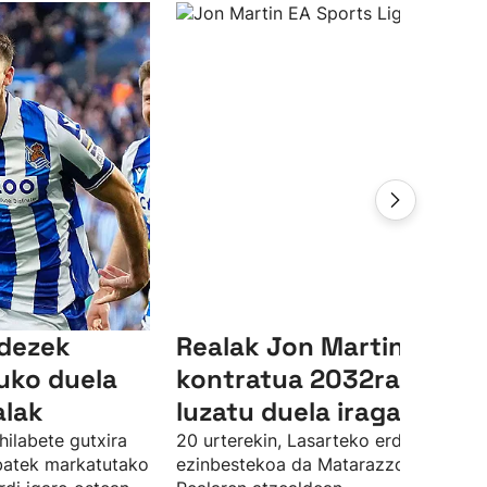
ndezek
Realak Jon Martinen
uko duela
kontratua 2032ra arte
alak
luzatu duela iragarri du
hilabete gutxira
20 urterekin, Lasarteko erdiko atzelar
 batek markatutako
ezinbestekoa da Matarazzorentzat