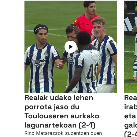
Realak udako lehen
Rea
porrota jaso du
ira
Toulouseren aurkako
eta
lagunartekoan (2-1)
gal
(2-
Rino Matarazzok zuzentzen duen