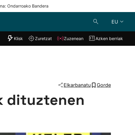
una: Ondarroako Bandera
EU
"Helmuga"
Klisk
Zuretzat
Zuzenean
Azken berriak
Klisk
Zuzenean
o
Zuretzat
Azken berria
Elkarbanatu
Gorde
k dituztenen