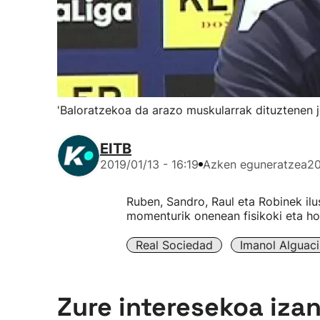
'Baloratzekoa da arazo muskularrak dituztenen 
EITB
2019/01/13 - 16:19
Azken eguneratzea
20
Ruben, Sandro, Raul eta Robinek il
momenturik onenean fisikoki eta ho
Real Sociedad
Imanol Alguaci
Zure interesekoa iza