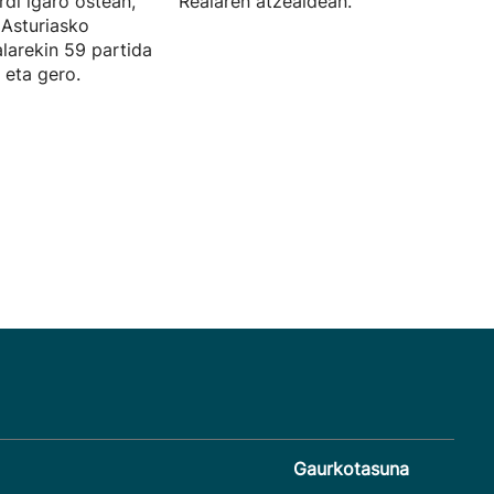
rdi igaro ostean,
Realaren atzealdean.
 Asturiasko
larekin 59 partida
 eta gero.
Gaurkotasuna