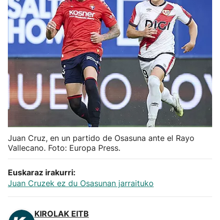
Herri-kirolak
Balonmano
Kirolak 360
Atletismo
Carreras de montaña
Juan Cruz, en un partido de Osasuna ante el Rayo
Vallecano. Foto: Europa Press.
Más deportes
Euskaraz irakurri:
"Helmuga"
Juan Cruzek ez du Osasunan jarraituko
KIROLAK EITB