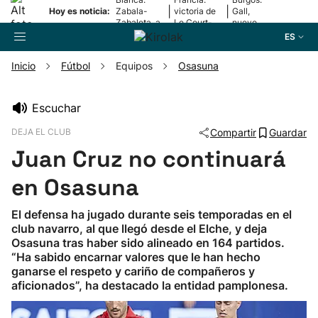
|
|
Hoy es noticia:
Zabala-
victoria de
Gall,
Zabaleta, a
Le Court-
nuevo
la final
Pienaar
líder
ES
Inicio
Fútbol
Equipos
Osasuna
Buscador
Escuchar
DEJA EL CLUB
Compartir
Guardar
Fútbol
Juan Cruz no continuará
Pelota
en Osasuna
El defensa ha jugado durante seis temporadas en el
Remo
club navarro, al que llegó desde el Elche, y deja
Osasuna tras haber sido alineado en 164 partidos.
“Ha sabido encarnar valores que le han hecho
Baloncesto
ganarse el respeto y cariño de compañeros y
aficionados”, ha destacado la entidad pamplonesa.
Ciclismo