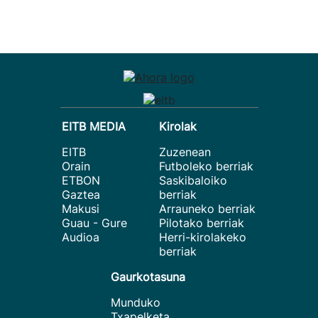
EITB MEDIA
Kirolak
EITB
Zuzenean
Orain
Futboleko berriak
ETBON
Saskibaloiko
Gaztea
berriak
Makusi
Arrauneko berriak
Guau - Gure
Pilotako berriak
Audioa
Herri-kirolakeko
berriak
Gaurkotasuna
Munduko
Txapelketa