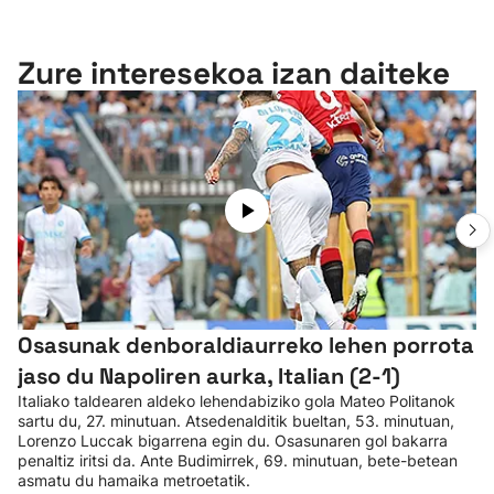
Zure interesekoa izan daiteke
Osasunak denboraldiaurreko lehen porrota
jaso du Napoliren aurka, Italian (2-1)
Italiako taldearen aldeko lehendabiziko gola Mateo Politanok
sartu du, 27. minutuan. Atsedenalditik bueltan, 53. minutuan,
Lorenzo Luccak bigarrena egin du. Osasunaren gol bakarra
penaltiz iritsi da. Ante Budimirrek, 69. minutuan, bete-betean
asmatu du hamaika metroetatik.