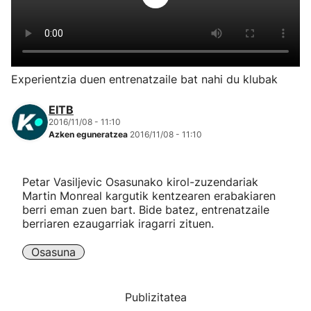
Herri-kirolak
Eskubaloia
Experientzia duen entrenatzaile bat nahi du klubak
Kirolak 360
EITB
2016/11/08 - 11:10
Azken eguneratzea
2016/11/08 - 11:10
Atletismoa
Mendi-lasterketak
Petar Vasiljevic Osasunako kirol-zuzendariak
Martin Monreal kargutik kentzearen erabakiaren
berri eman zuen bart. Bide batez, entrenatzaile
Kirol gehiago
berriaren ezaugarriak iragarri zituen.
"Helmuga"
Osasuna
Publizitatea