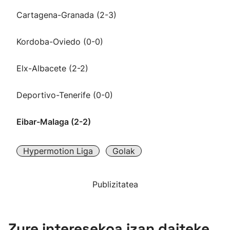
Cartagena-Granada (2-3)
Kordoba-Oviedo (0-0)
Elx-Albacete (2-2)
Deportivo-Tenerife (0-0)
Eibar-Malaga (2-2)
Hypermotion Liga
Golak
Publizitatea
Zure interesekoa izan daiteke