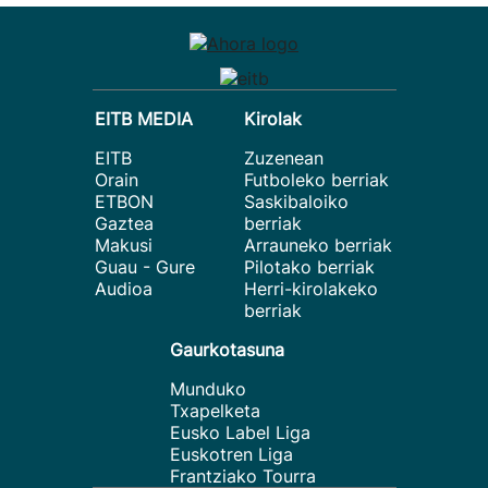
EITB MEDIA
Kirolak
EITB
Zuzenean
Orain
Futboleko berriak
ETBON
Saskibaloiko
Gaztea
berriak
Makusi
Arrauneko berriak
Guau - Gure
Pilotako berriak
Audioa
Herri-kirolakeko
berriak
Gaurkotasuna
Munduko
Txapelketa
Eusko Label Liga
Euskotren Liga
Frantziako Tourra