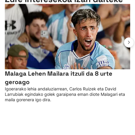
Malaga Lehen Mailara itzuli da 8 urte
geroago
Igoerarako lehia andaluziarrean, Carlos Ruizek eta David
Larrubiak egindako golek garaipena eman diote Malagari eta
maila gorenera igo dira.