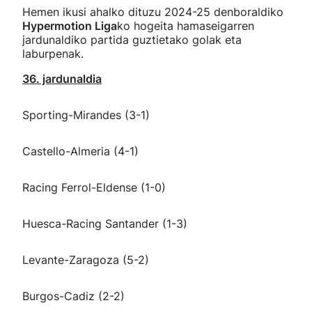
Hemen ikusi ahalko dituzu 2024-25 denboraldiko
Hypermotion Liga
ko hogeita hamaseigarren
jardunaldiko partida guztietako golak eta
laburpenak.
36. jardunaldia
Sporting-Mirandes (3-1)
Castello-Almeria (4-1)
Racing Ferrol-Eldense (1-0)
Huesca-Racing Santander (1-3)
Levante-Zaragoza (5-2)
Burgos-Cadiz (2-2)