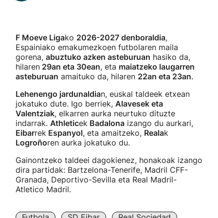
F Moeve Liga
ko
2026-2027 denboraldia
,
Espainiako emakumezkoen futbolaren maila
gorena,
abuztuko azken asteburuan
hasiko da,
hilaren
29an eta 30ean
, eta
maiatzeko laugarren
asteburuan
amaituko da, hilaren
22an eta 23an
.
Lehenengo jardunaldia
n, euskal taldeek etxean
jokatuko dute. Igo berriek,
Alavesek eta
Valentziak
, elkarren aurka neurtuko dituzte
indarrak.
Athletic
ek
Badalona
izango du aurkari,
Eibar
rek
Espanyol
, eta amaitzeko,
Reala
k
Logroño
ren aurka jokatuko du.
Gainontzeko taldeei dagokienez, honakoak izango
dira partidak: Bartzelona-Tenerife, Madril CFF-
Granada, Deportivo-Sevilla eta Real Madril-
Atletico Madril.
Futbola
SD Eibar
Real Sociedad