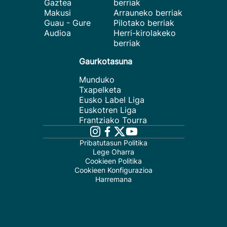
Gaztea
berriak
Makusi
Arrauneko berriak
Guau - Gure
Pilotako berriak
Audioa
Herri-kirolakeko
berriak
Gaurkotasuna
Munduko
Txapelketa
Eusko Label Liga
Euskotren Liga
Frantziako Tourra
Pribatutasun Politika
Lege Oharra
Cookieen Politika
Cookieen Konfigurazioa
Harremana