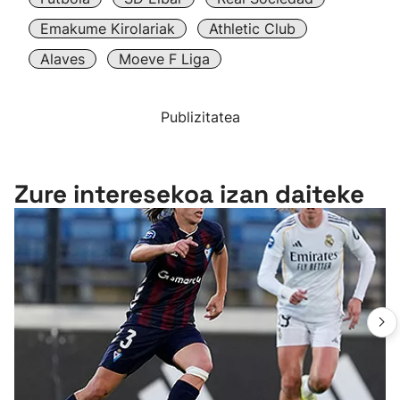
Emakume Kirolariak
Athletic Club
Alaves
Moeve F Liga
Publizitatea
Zure interesekoa izan daiteke