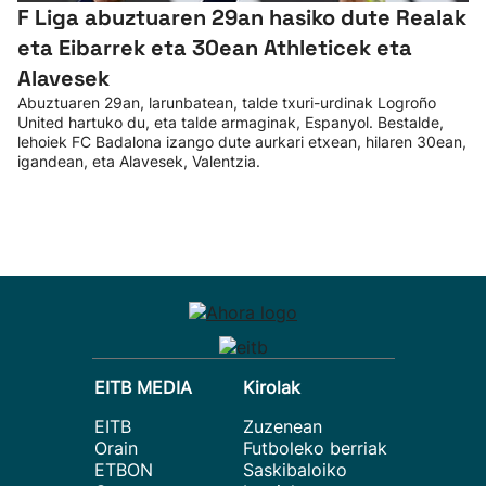
F Liga abuztuaren 29an hasiko dute Realak
eta Eibarrek eta 30ean Athleticek eta
Alavesek
Abuztuaren 29an, larunbatean, talde txuri-urdinak Logroño
United hartuko du, eta talde armaginak, Espanyol. Bestalde,
lehoiek FC Badalona izango dute aurkari etxean, hilaren 30ean,
igandean, eta Alavesek, Valentzia.
EITB MEDIA
Kirolak
EITB
Zuzenean
Orain
Futboleko berriak
ETBON
Saskibaloiko