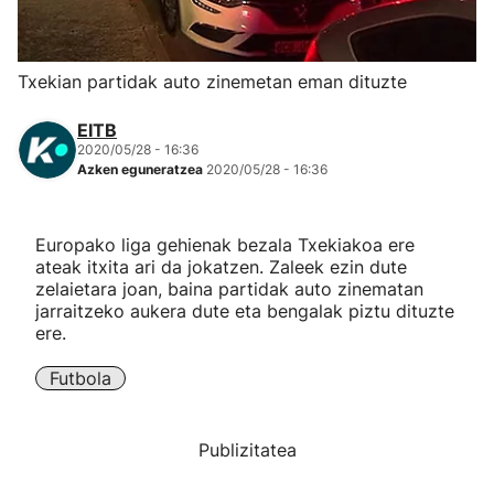
Herri-kirolak
Txekian partidak auto zinemetan eman dituzte
Eskubaloia
EITB
2020/05/28 - 16:36
Kirolak 360
Azken eguneratzea
2020/05/28 - 16:36
Atletismoa
Europako liga gehienak bezala Txekiakoa ere
ateak itxita ari da jokatzen. Zaleek ezin dute
Mendi-lasterketak
zelaietara joan, baina partidak auto zinematan
jarraitzeko aukera dute eta bengalak piztu dituzte
ere.
Kirol gehiago
Futbola
"Helmuga"
Publizitatea