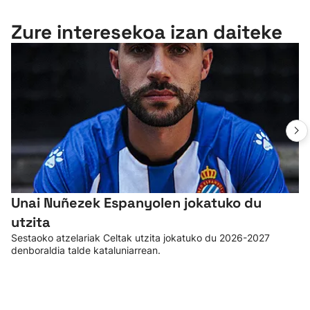
Zure interesekoa izan daiteke
Unai Nuñezek Espanyolen jokatuko du
utzita
Sestaoko atzelariak Celtak utzita jokatuko du 2026-2027
denboraldia talde kataluniarrean.