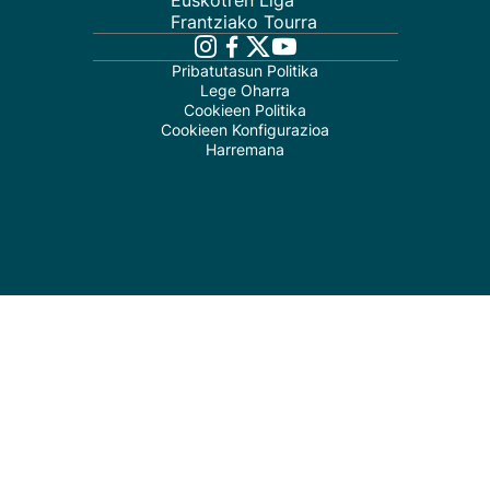
Euskotren Liga
Frantziako Tourra
Pribatutasun Politika
Lege Oharra
Cookieen Politika
Cookieen Konfigurazioa
Harremana