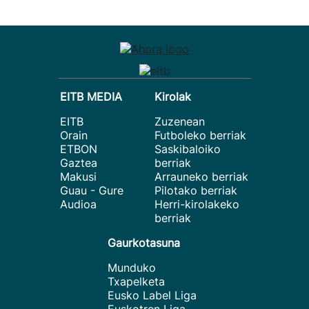
EITB MEDIA
Kirolak
EITB
Zuzenean
Orain
Futboleko berriak
ETBON
Saskibaloiko
Gaztea
berriak
Makusi
Arrauneko berriak
Guau - Gure
Pilotako berriak
Audioa
Herri-kirolakeko
berriak
Gaurkotasuna
Munduko
Txapelketa
Eusko Label Liga