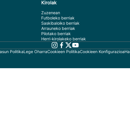
Kirolak
Zuzenean
Futboleko berriak
Saskibaloiko berriak
Arrauneko berriak
Pilotako berriak
Herri-kirolakeko berriak
asun Politika
Lege Oharra
Cookieen Politika
Cookieen Konfigurazioa
Ha