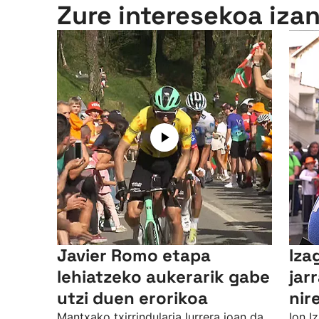
Zure interesekoa iza
Javier Romo etapa
Iza
lehiatzeko aukerarik gabe
jar
utzi duen erorikoa
nir
Mantxako txirrindularia lurrera joan da
Ion I