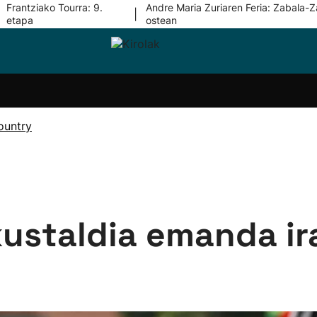
Frantziako Tourra: 9.
Andre Maria Zuriaren Feria: Zabala-Z
|
etapa
ostean
i-
Eskubaloia
Kirolak
Atletismoa
Mendi-
Kirol
lak
360
lasterketak
gehiag
Taldeak
olaritza
Lehiaketak
Zuzenean
ountry
i-
Kirol-
tzea
bideoak
l Herri
tira
ustaldia emanda ir