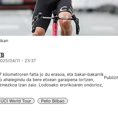
ikan
TB
025/04/11 - 23:37
57 kilometroren falta jo du erasoa, eta bakar-bakarrik
Publizi
ao ahalegindu da bere etxean garaipena lortzen,
ezinezkoa izan zaio. Lodosako erorikoaren ondorioz,
UCI World Tour
Pello Bilbao