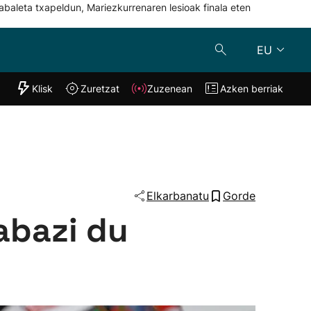
abaleta txapeldun, Mariezkurrenaren lesioak finala eten
EU
"Helmuga"
Klisk
Zuretzat
Zuzenean
Azken berriak
Klisk
Zuzenean
o
Zuretzat
Azken berria
Elkarbanatu
Gorde
abazi du