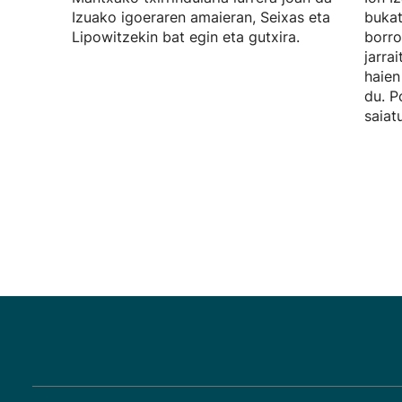
Izuako igoeraren amaieran, Seixas eta
bukat
Lipowitzekin bat egin eta gutxira.
borro
jarra
haien
du. P
saiat