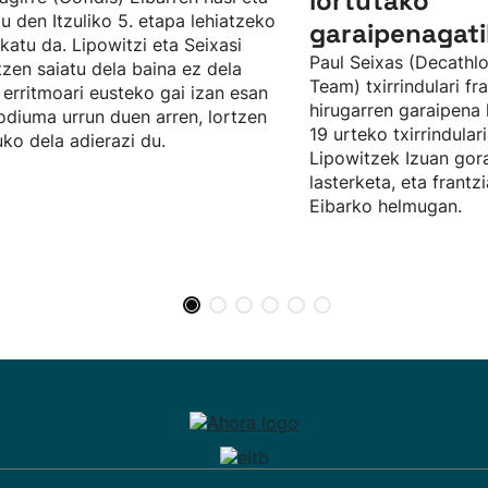
lortutako
u den Itzuliko 5. etapa lehiatzeko
garaipenagati
katu da. Lipowitzi eta Seixasi
Paul Seixas (Decat
itzen saiatu dela baina ez dela
Team) txirrindulari fra
 erritmoari eusteko gai izan esan
hirugarren garaipena 
odiuma urrun duen arren, lortzen
19 urteko txirrindular
uko dela adierazi du.
Lipowitzek Izuan gora
lasterketa, eta frantz
Eibarko helmugan.