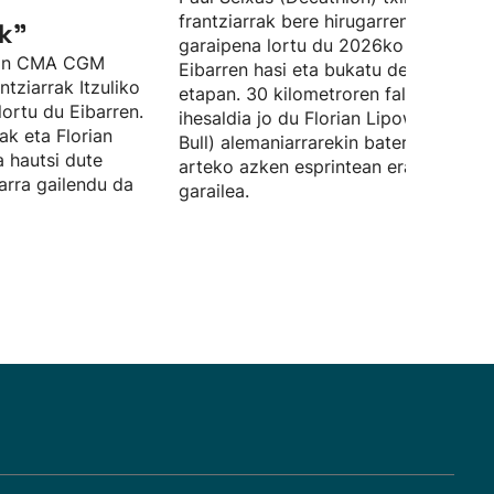
frantziarrak bere hirugarren etapa
k"
garaipena lortu du 2026ko Itzulian,
hlon CMA CGM
Eibarren hasi eta bukatu den bosgarr
ntziarrak Itzuliko
etapan. 30 kilometroren faltan,
lortu du Eibarren.
ihesaldia jo du Florian Lipowitz (Red
iak eta Florian
Bull) alemaniarrarekin batera, eta bie
 hautsi dute
arteko azken esprintean erabaki da
iarra gailendu da
garailea.