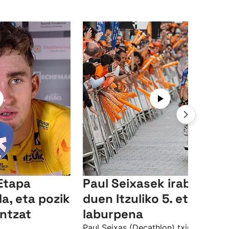
“Etapa
Paul Seixasek irabazi
a, eta pozik
duen Itzuliko 5. etapare
ntzat
laburpena
Paul Seixas (Decathlon) txirrindulari