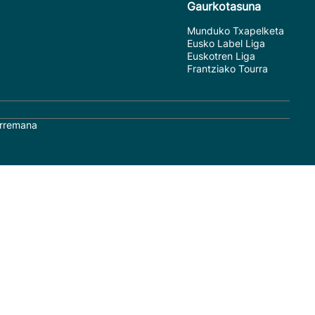
Gaurkotasuna
Munduko Txapelketa
Eusko Label Liga
Euskotren Liga
Frantziako Tourra
rremana