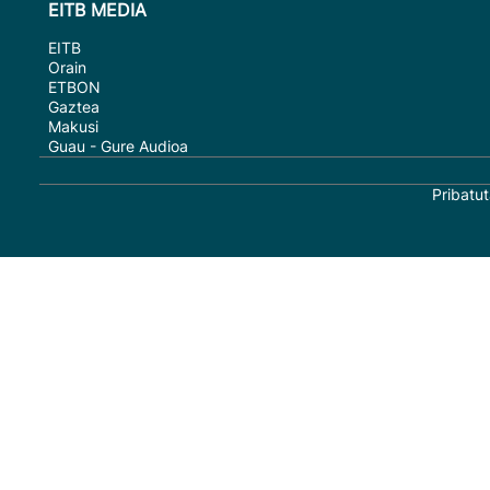
EITB MEDIA
EITB
Orain
ETBON
Gaztea
Makusi
Guau - Gure Audioa
Pribatut