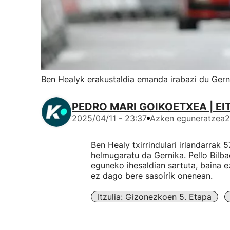
Ben Healyk erakustaldia emanda irabazi du Gern
PEDRO MARI GOIKOETXEA | EI
2025/04/11 - 23:37
Azken eguneratzea
2
Ben Healy txirrindulari irlandarrak 
helmugaratu da Gernika. Pello Bilb
eguneko ihesaldian sartuta, baina 
ez dago bere sasoirik onenean.
Itzulia: Gizonezkoen 5. Etapa