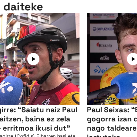
n daiteke
girre: “Saiatu naiz Paul
Paul Seixas: 
raitzen, baina ez zela
gogorra izan d
e erritmoa ikusi dut"
nago taldeare
zagirre (Cofidis) Eibarren hasi eta