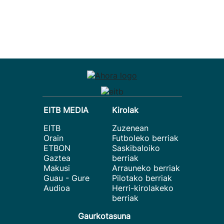
EITB MEDIA
Kirolak
EITB
Zuzenean
Orain
Futboleko berriak
ETBON
Saskibaloiko
Gaztea
berriak
Makusi
Arrauneko berriak
Guau - Gure
Pilotako berriak
Audioa
Herri-kirolakeko
berriak
Gaurkotasuna