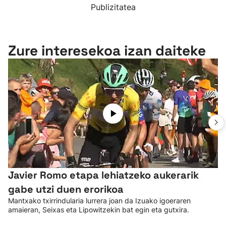
Publizitatea
Zure interesekoa izan daiteke
Javier Romo etapa lehiatzeko aukerarik
gabe utzi duen erorikoa
Mantxako txirrindularia lurrera joan da Izuako igoeraren
amaieran, Seixas eta Lipowitzekin bat egin eta gutxira.