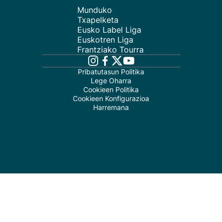
Munduko
Txapelketa
Eusko Label Liga
Euskotren Liga
Frantziako Tourra
Pribatutasun Politika
Lege Oharra
Cookieen Politika
Cookieen Konfigurazioa
Harremana