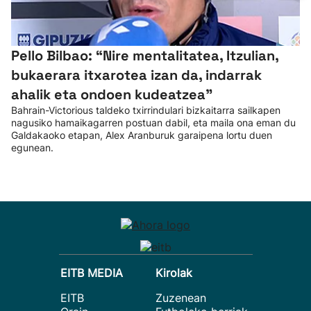
Pello Bilbao: “Nire mentalitatea, Itzulian,
bukaerara itxarotea izan da, indarrak
ahalik eta ondoen kudeatzea”
Bahrain-Victorious taldeko txirrindulari bizkaitarra sailkapen
nagusiko hamaikagarren postuan dabil, eta maila ona eman du
Galdakaoko etapan, Alex Aranburuk garaipena lortu duen
egunean.
EITB MEDIA
Kirolak
EITB
Zuzenean