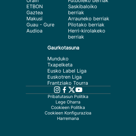
Orain
Futboleko berriak
ETBON
Saskibaloiko
Gaztea
berriak
Makusi
Arrauneko berriak
Guau - Gure
Pilotako berriak
Audioa
Herri-kirolakeko
berriak
Gaurkotasuna
Munduko
Txapelketa
Eusko Label Liga
Euskotren Liga
Frantziako Tourra
Pribatutasun Politika
Lege Oharra
Cookieen Politika
Cookieen Konfigurazioa
Harremana