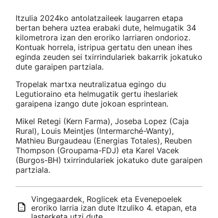
Itzulia 2024ko antolatzaileek laugarren etapa
bertan behera uztea erabaki dute, helmugatik 34
kilometrora izan den eroriko larriaren ondorioz.
Kontuak horrela, istripua gertatu den unean ihes
eginda zeuden sei txirrindulariek bakarrik jokatuko
dute garaipen partziala.
Tropelak martxa neutralizatua egingo du
Legutioraino eta helmugatik gertu iheslariek
garaipena izango dute jokoan esprintean.
Mikel Retegi (Kern Farma), Joseba Lopez (Caja
Rural), Louis Meintjes (Intermarché-Wanty),
Mathieu Burgaudeau (Energias Totales), Reuben
Thompson (Groupama-FDJ) eta Karel Vacek
(Burgos-BH) txirrindulariek jokatuko dute garaipen
partziala.
Vingegaardek, Roglicek eta Evenepoelek
eroriko larria izan dute Itzuliko 4. etapan, eta
lasterketa utzi dute