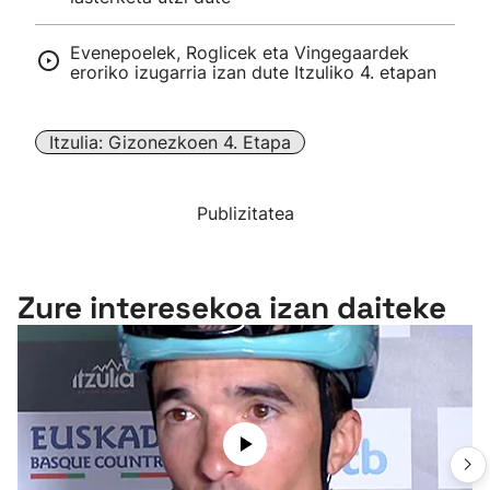
Evenepoelek, Roglicek eta Vingegaardek
eroriko izugarria izan dute Itzuliko 4. etapan
Itzulia: Gizonezkoen 4. Etapa
Publizitatea
Zure interesekoa izan daiteke